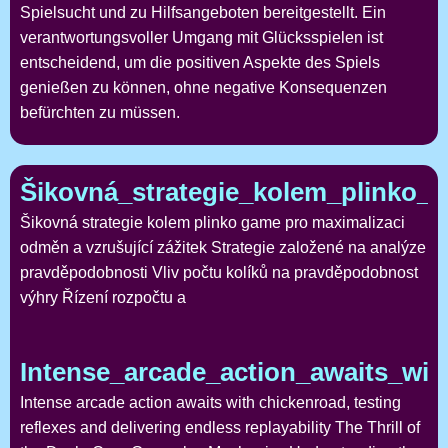
Spielsucht und zu Hilfsangeboten bereitgestellt. Ein
verantwortungsvoller Umgang mit Glücksspielen ist
entscheidend, um die positiven Aspekte des Spiels
genießen zu können, ohne negative Konsequenzen
befürchten zu müssen.
Šikovná_strategie_kolem_plinko_
Šikovná strategie kolem plinko game pro maximalizaci
odměn a vzrušující zážitek Strategie založené na analýze
pravděpodobnosti Vliv počtu kolíků na pravděpodobnost
výhry Řízení rozpočtu a
Intense_arcade_action_awaits_wit
Intense arcade action awaits with chickenroad, testing
reflexes and delivering endless replayability The Thrill of