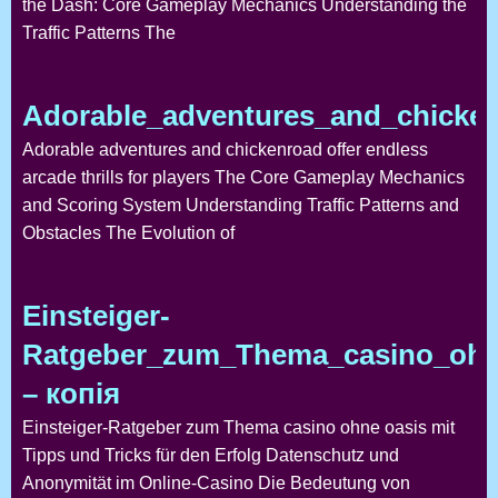
the Dash: Core Gameplay Mechanics Understanding the
Traffic Patterns The
Adorable_adventures_and_chickenr
Adorable adventures and chickenroad offer endless
arcade thrills for players The Core Gameplay Mechanics
and Scoring System Understanding Traffic Patterns and
Obstacles The Evolution of
Einsteiger-
Ratgeber_zum_Thema_casino_ohne
– копія
Einsteiger-Ratgeber zum Thema casino ohne oasis mit
Tipps und Tricks für den Erfolg Datenschutz und
Anonymität im Online-Casino Die Bedeutung von