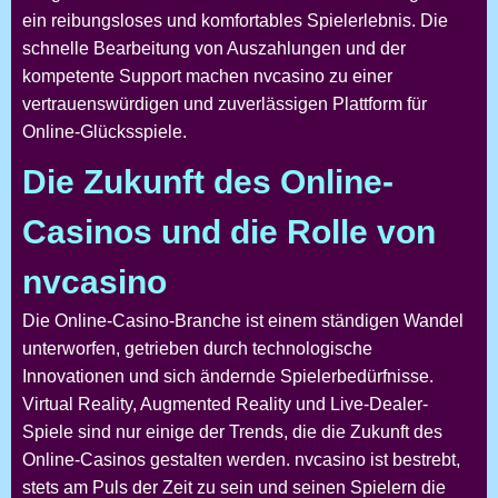
ein reibungsloses und komfortables Spielerlebnis. Die
schnelle Bearbeitung von Auszahlungen und der
kompetente Support machen nvcasino zu einer
vertrauenswürdigen und zuverlässigen Plattform für
Online-Glücksspiele.
Die Zukunft des Online-
Casinos und die Rolle von
nvcasino
Die Online-Casino-Branche ist einem ständigen Wandel
unterworfen, getrieben durch technologische
Innovationen und sich ändernde Spielerbedürfnisse.
Virtual Reality, Augmented Reality und Live-Dealer-
Spiele sind nur einige der Trends, die die Zukunft des
Online-Casinos gestalten werden. nvcasino ist bestrebt,
stets am Puls der Zeit zu sein und seinen Spielern die