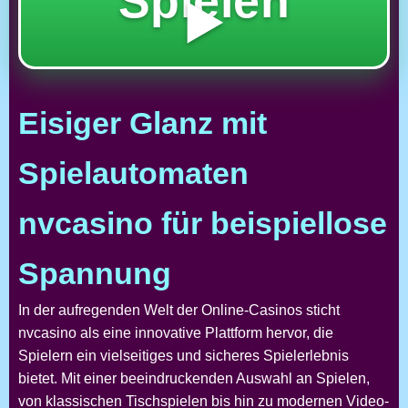
Spielen
▶️
Eisiger Glanz mit
Spielautomaten
nvcasino für beispiellose
Spannung
In der aufregenden Welt der Online-Casinos sticht
nvcasino als eine innovative Plattform hervor, die
Spielern ein vielseitiges und sicheres Spielerlebnis
bietet. Mit einer beeindruckenden Auswahl an Spielen,
von klassischen Tischspielen bis hin zu modernen Video-