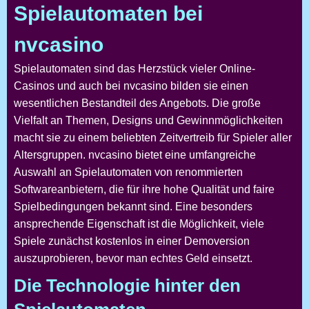
Spielautomaten bei
nvcasino
Spielautomaten sind das Herzstück vieler Online-
Casinos und auch bei nvcasino bilden sie einen
wesentlichen Bestandteil des Angebots. Die große
Vielfalt an Themen, Designs und Gewinnmöglichkeiten
macht sie zu einem beliebten Zeitvertreib für Spieler aller
Altersgruppen. nvcasino bietet eine umfangreiche
Auswahl an Spielautomaten von renommierten
Softwareanbietern, die für ihre hohe Qualität und faire
Spielbedingungen bekannt sind. Eine besonders
ansprechende Eigenschaft ist die Möglichkeit, viele
Spiele zunächst kostenlos in einer Demoversion
auszuprobieren, bevor man echtes Geld einsetzt.
Die Technologie hinter den