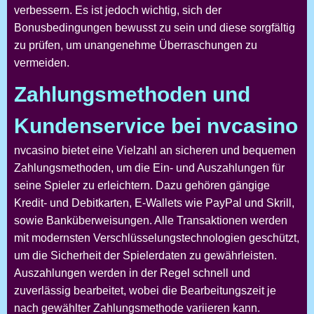
verbessern. Es ist jedoch wichtig, sich der
Bonusbedingungen bewusst zu sein und diese sorgfältig
zu prüfen, um unangenehme Überraschungen zu
vermeiden.
Zahlungsmethoden und
Kundenservice bei nvcasino
nvcasino bietet eine Vielzahl an sicheren und bequemen
Zahlungsmethoden, um die Ein- und Auszahlungen für
seine Spieler zu erleichtern. Dazu gehören gängige
Kredit- und Debitkarten, E-Wallets wie PayPal und Skrill,
sowie Banküberweisungen. Alle Transaktionen werden
mit modernsten Verschlüsselungstechnologien geschützt,
um die Sicherheit der Spielerdaten zu gewährleisten.
Auszahlungen werden in der Regel schnell und
zuverlässig bearbeitet, wobei die Bearbeitungszeit je
nach gewählter Zahlungsmethode variieren kann.