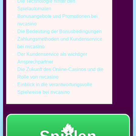
Die Technologie hinter den
Spielautomaten
Bonusangebote und Promotionen bei
nvcasino
Die Bedeutung der Bonusbedingungen
Zahlungsmethoden und Kundenservice
bei nvcasino
Der Kundenservice als wichtiger
Ansprechpartner
Die Zukunft des Online-Casinos und die
Rolle von nvcasino
Einblick in die verantwortungsvolle
Spielweise bei nvcasino
🔥