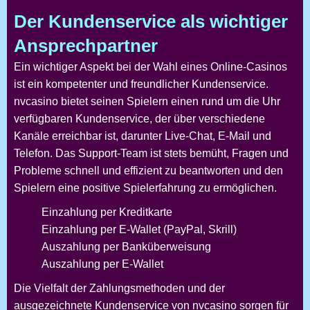
Der Kundenservice als wichtiger
Ansprechpartner
Ein wichtiger Aspekt bei der Wahl eines Online-Casinos
ist ein kompetenter und freundlicher Kundenservice.
nvcasino bietet seinen Spielern einen rund um die Uhr
verfügbaren Kundenservice, der über verschiedene
Kanäle erreichbar ist, darunter Live-Chat, E-Mail und
Telefon. Das Support-Team ist stets bemüht, Fragen und
Probleme schnell und effizient zu beantworten und den
Spielern eine positive Spielerfahrung zu ermöglichen.
Einzahlung per Kreditkarte
Einzahlung per E-Wallet (PayPal, Skrill)
Auszahlung per Banküberweisung
Auszahlung per E-Wallet
Die Vielfalt der Zahlungsmethoden und der
ausgezeichnete Kundenservice von nvcasino sorgen für