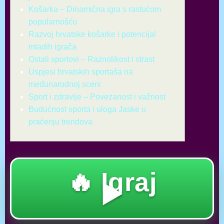
Košarka – Dinamična igra s rastućom
popularnošću
Razvoj hrvatske košarke i potencijal
mladih igrača
Ostali sportovi – Raznolikost i strast
Uspjesi hrvatskih sportaša na
međunarodnoj sceni
Sport i zdravlje – Povezanost i važnost
Budućnost sporta i uloga Jaske u
praćenju trendova
🔥 Igraj
▶️