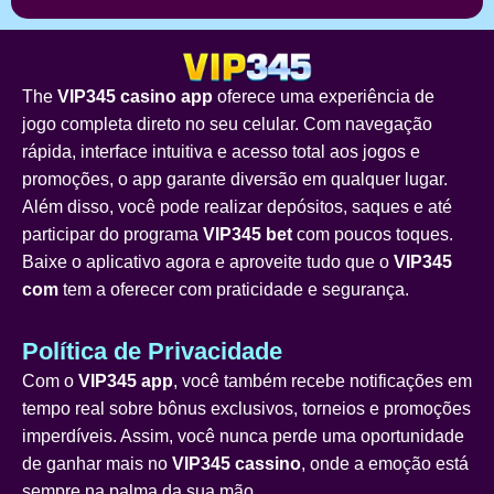
The
VIP345 casino app
oferece uma experiência de
jogo completa direto no seu celular. Com navegação
rápida, interface intuitiva e acesso total aos jogos e
promoções, o app garante diversão em qualquer lugar.
Além disso, você pode realizar depósitos, saques e até
participar do programa
VIP345 bet
com poucos toques.
Baixe o aplicativo agora e aproveite tudo que o
VIP345
com
tem a oferecer com praticidade e segurança.
Política de Privacidade
Com o
VIP345 app
, você também recebe notificações em
tempo real sobre bônus exclusivos, torneios e promoções
imperdíveis. Assim, você nunca perde uma oportunidade
de ganhar mais no
VIP345 cassino
, onde a emoção está
sempre na palma da sua mão.