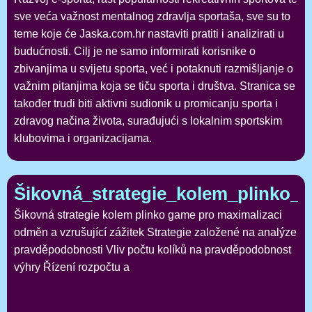
sve veća važnost mentalnog zdravlja sportaša, sve su to
teme koje će Jaska.com.hr nastaviti pratiti i analizirati u
budućnosti. Cilj je ne samo informirati korisnike o
zbivanjima u svijetu sporta, već i potaknuti razmišljanje o
važnim pitanjima koja se tiču sporta i društva. Stranica se
također trudi biti aktivni sudionik u promicanju sporta i
zdravog načina života, surađujući s lokalnim sportskim
klubovima i organizacijama.
Šikovná_strategie_kolem_plinko_
Šikovná strategie kolem plinko game pro maximalizaci
odměn a vzrušující zážitek Strategie založené na analýze
pravděpodobnosti Vliv počtu kolíků na pravděpodobnost
výhry Řízení rozpočtu a