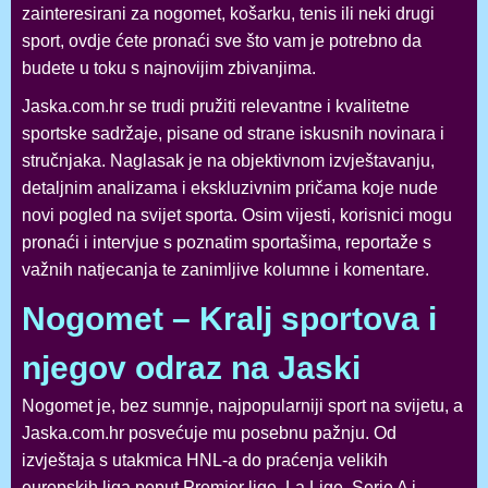
zainteresirani za nogomet, košarku, tenis ili neki drugi
sport, ovdje ćete pronaći sve što vam je potrebno da
budete u toku s najnovijim zbivanjima.
Jaska.com.hr se trudi pružiti relevantne i kvalitetne
sportske sadržaje, pisane od strane iskusnih novinara i
stručnjaka. Naglasak je na objektivnom izvještavanju,
detaljnim analizama i ekskluzivnim pričama koje nude
novi pogled na svijet sporta. Osim vijesti, korisnici mogu
pronaći i intervjue s poznatim sportašima, reportaže s
važnih natjecanja te zanimljive kolumne i komentare.
Nogomet – Kralj sportova i
njegov odraz na Jaski
Nogomet je, bez sumnje, najpopularniji sport na svijetu, a
Jaska.com.hr posvećuje mu posebnu pažnju. Od
izvještaja s utakmica HNL-a do praćenja velikih
europskih liga poput Premier lige, La Lige, Serie A i