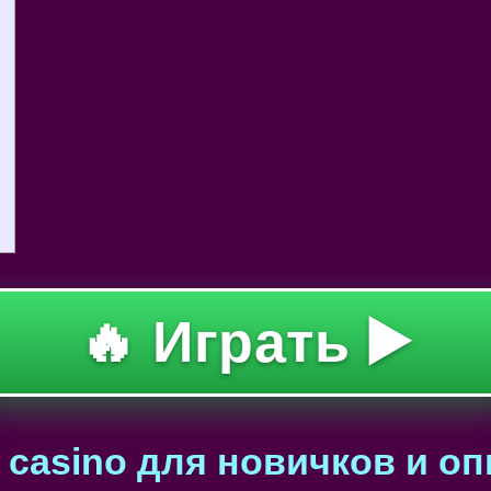
🔥 Играть ▶️
 casino для новичков и о