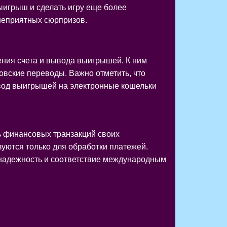
ыигрыш и сделать игру еще более
 неприятных сюрпризов.
ения счета и вывода выигрышей. К ним
анковские переводы. Важно отметить, что
ывод выигрышей на электронные кошельки
ь финансовых транзакций своих
уются только для обработки платежей.
о надежность и соответствие международным