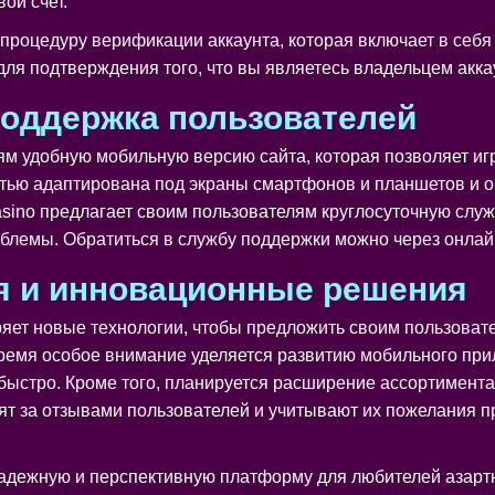
ой счет.
роцедуру верификации аккаунта, которая включает в себя
ля подтверждения того, что вы являетесь владельцем акк
поддержка пользователей
лям удобную мобильную версию сайта, которая позволяет и
стью адаптирована под экраны смартфонов и планшетов и 
asino предлагает своим пользователям круглосуточную служ
лемы. Обратиться в службу поддержки можно через онлайн-
я и инновационные решения
ряет новые технологии, чтобы предложить своим пользова
время особое внимание уделяется развитию мобильного при
быстро. Кроме того, планируется расширение ассортимента
т за отзывами пользователей и учитывают их пожелания п
 надежную и перспективную платформу для любителей азарт