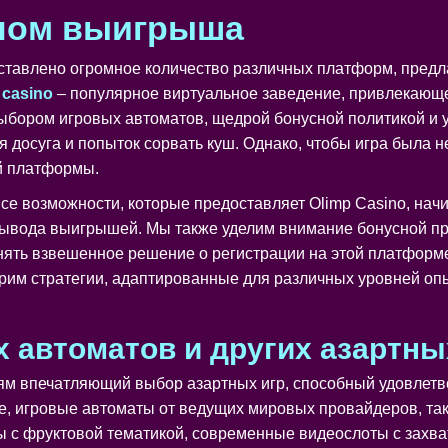
лом выигрыша
ставлено огромное количество различных платформ, предл
 casino
– популярное виртуальное заведение, привлекающе
ыбором игровых автоматов, щедрой бонусной политикой и 
досуга и попыток сорвать куш. Однако, чтобы игра была не
ой платформы.
е возможности, которые предоставляет Olimp Casino, начи
вывода выигрышей. Мы также уделим внимание бонусной п
нять взвешенное решение о регистрации на этой платформ
им стратегии, адаптированные для различных уровней опы
 автоматов и других азартны
лям впечатляющий выбор азартных игр, способный удовлетв
, игровые автоматы от ведущих мировых провайдеров, таких
оты с фруктовой тематикой, современные видеослоты с за