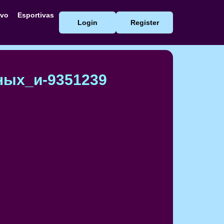
ivo
Esportivas
Login
Register
ных_и-9351239