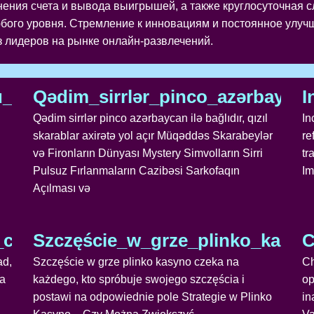
ения счета и вывода выигрышей, а также круглосуточная с
бого уровня. Стремление к инновациям и постоянное улуч
з лидеров на рынке онлайн-развлечений.
ilə_dirilir_skarabeylər_sərvətə_açıl
Qədim_sirrlər_pinco_azərbaycan_
I
Qədim sirrlər pinco azərbaycan ilə bağlıdır, qızıl
In
skarablar axirətə yol açır Müqəddəs Skarabeylər
re
və Fironların Dünyası Mystery Simvolların Sirri
tr
Pulsuz Fırlanmaların Cazibəsi Sarkofaqın
Im
Açılması və
_cruzar_con_chickenroad_sorteando_
Szczęście_w_grze_plinko_kasy
C
ad,
Szczęście w grze plinko kasyno czeka na
Ch
da
każdego, kto spróbuje swojego szczęścia i
op
postawi na odpowiednie pole Strategie w Plinko
in