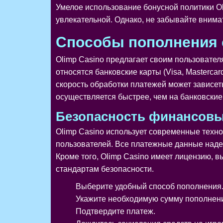
Умелое использование бонусной политики O
увлекательной. Однако, не забывайте внима
Способы пополнения 
Olimp Casino предлагает своим пользовате
относятся банковские карты (Visa, Mastercard
скорость обработки платежей может зависе
осуществляется быстрее, чем на банковские
Безопасность финансовы
Olimp Casino использует современные техн
пользователей. Все платежные данные наде
Кроме того, Olimp Casino имеет лицензию, 
стандартам безопасности.
Выберите удобный способ пополнения
Укажите необходимую сумму пополнен
Подтвердите платеж.