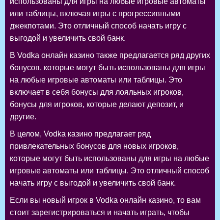
использованы для игры на любые игровые автоматы
или таблицы, включая игры с прогрессивными
джекпотами. Это отличный способ начать игру с
выгодой и увеличить свой банк.
В Vodka онлайн казино также предлагается ряд других
бонусов, которые могут быть использованы для игры
на любые игровые автоматы или таблицы. Это
включает в себя бонусы для лояльных игроков,
бонусы для игроков, которые делают депозит, и
другие.
В целом, Vodka казино предлагает ряд
привлекательных бонусов для новых игроков,
которые могут быть использованы для игры на любые
игровые автоматы или таблицы. Это отличный способ
начать игру с выгодой и увеличить свой банк.
Если вы новый игрок в Vodka онлайн казино, то вам
стоит зарегистрироваться и начать играть, чтобы