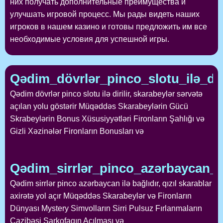
них получать дополнительные преимущества и
улучшать игровой процесс. Мы рады видеть наших
игроков в нашем казино и готовы предложить им все
необходимые условия для успешной игры.
Qədim_dövrlər_pinco_slotu_ilə_dir
Qədim dövrlər pinco slotu ilə dirilir, skarabeylər sərvətə
açılan yolu göstərir Müqəddəs Skarabeylərin Gücü
Skrabeylərin Bonus Xüsusiyyətləri Fironların Şahlığı və
Gizli Xəzinələr Fironların Bonusları və
Qədim_sirrlər_pinco_azərbaycan_ilə
Qədim sirrlər pinco azərbaycan ilə bağlıdır, qızıl skarablar
axirətə yol açır Müqəddəs Skarabeylər və Fironların
Dünyası Mystery Simvolların Sirri Pulsuz Fırlanmaların
Cazibəsi Sarkofaqın Açılması və