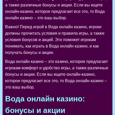
а также различные бонусы и акции. Если вы ищете
онлайн-казино, которое предлагает все это, то Вода
онлайн казино – это ваш выбор.
Важно! Перед игрой в Вода онлайн казино, игроки
должны прочитать условия и правила игры, а также
условия бонусов и акций. Это поможет игрокам
понимать, как играть в Вода онлайн казино, и как
получать бонусы и акции.
Вода онлайн казино – это казино, которое предлагает
игрокам комфорт и удобство игры, а также различные
бонусы и акции. Если вы ищете онлайн-казино,
которое предлагает все это, то Вода онлайн казино –
это ваш выбор.
Вода онлайн казино:
бонусы и акции