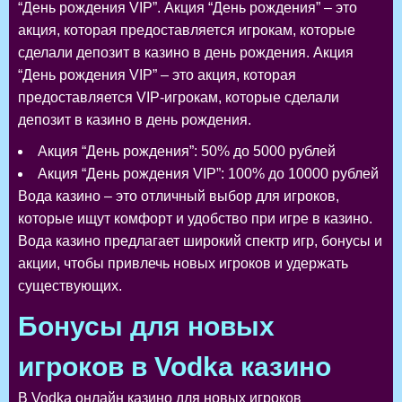
“День рождения VIP”. Акция “День рождения” – это
акция, которая предоставляется игрокам, которые
сделали депозит в казино в день рождения. Акция
“День рождения VIP” – это акция, которая
предоставляется VIP-игрокам, которые сделали
депозит в казино в день рождения.
Акция “День рождения”: 50% до 5000 рублей
Акция “День рождения VIP”: 100% до 10000 рублей
Вода казино – это отличный выбор для игроков,
которые ищут комфорт и удобство при игре в казино.
Вода казино предлагает широкий спектр игр, бонусы и
акции, чтобы привлечь новых игроков и удержать
существующих.
Бонусы для новых
игроков в Vodka казино
В Vodka онлайн казино для новых игроков