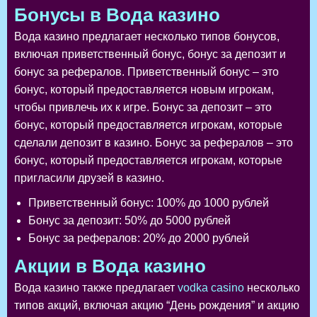
Бонусы в Вода казино
Вода казино предлагает несколько типов бонусов,
включая приветственный бонус, бонус за депозит и
бонус за рефералов. Приветственный бонус – это
бонус, который предоставляется новым игрокам,
чтобы привлечь их к игре. Бонус за депозит – это
бонус, который предоставляется игрокам, которые
сделали депозит в казино. Бонус за рефералов – это
бонус, который предоставляется игрокам, которые
пригласили друзей в казино.
Приветственный бонус: 100% до 1000 рублей
Бонус за депозит: 50% до 5000 рублей
Бонус за рефералов: 20% до 2000 рублей
Акции в Вода казино
Вода казино также предлагает
vodka casino
несколько
типов акций, включая акцию “День рождения” и акцию