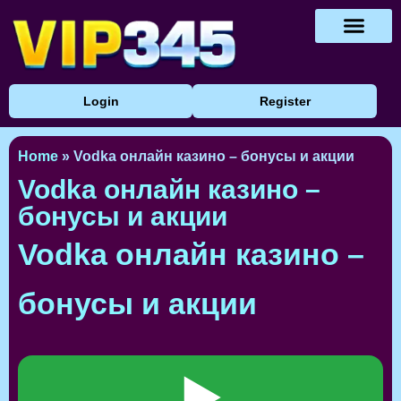
Baixar Aplicativo
Caça Níqueis
Cassino Ao Vivo
Login
Register
Home
»
Vodka онлайн казино – бонусы и акции
Vodka онлайн казино –
бонусы и акции
Vodka онлайн казино –
бонусы и акции
▶️