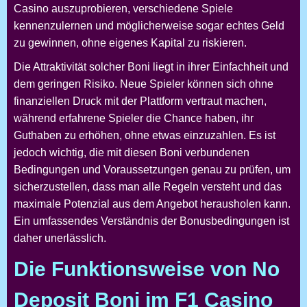
Casino auszuprobieren, verschiedene Spiele
kennenzulernen und möglicherweise sogar echtes Geld
zu gewinnen, ohne eigenes Kapital zu riskieren.
Die Attraktivität solcher Boni liegt in ihrer Einfachheit und
dem geringen Risiko. Neue Spieler können sich ohne
finanziellen Druck mit der Plattform vertraut machen,
während erfahrene Spieler die Chance haben, ihr
Guthaben zu erhöhen, ohne etwas einzuzahlen. Es ist
jedoch wichtig, die mit diesen Boni verbundenen
Bedingungen und Voraussetzungen genau zu prüfen, um
sicherzustellen, dass man alle Regeln versteht und das
maximale Potenzial aus dem Angebot herausholen kann.
Ein umfassendes Verständnis der Bonusbedingungen ist
daher unerlässlich.
Die Funktionsweise von No
Deposit Boni im F1 Casino