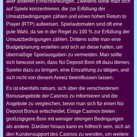
aller anderen Einschränkungen. Zweitens sollte man sich
auf Spiele konzentrieren, die zur Erfüllung der
Umsatzbedingungen zählen und einen hohen Return to
Player (RTP) aufweisen. Spielautomaten sind oft eine
gute Wahl, da sie in der Regel zu 100 % zur Erfüllung der
Umsatzbedingungen zählen. Drittens sollte man eine
Budgetplanung erstellen und sich an diese halten, um
übermäßige Spielausgaben zu vermeiden. Man sollte
sich bewusst sein, dass No Deposit Boni oft dazu dienen,
Spieler dazu zu bringen, eine Einzahlung zu tätigen, und
sich nicht von diesem Anreiz beeinflussen lassen.
Es ist ebenfalls ratsam, sich über die verschiedenen
Bonusangebote der Casinos zu informieren und die
Angebote zu vergleichen, bevor man sich für einen No
Deposit Bonus entscheidet. Einige Casinos bieten
großzügigere Boni mit weniger strengen Bedingungen
als andere. Darüber hinaus kann es hilfreich sein, sich an
den Kundensupport des Casinos zu wenden, um weitere