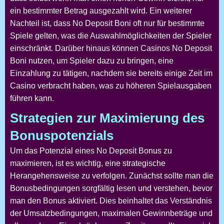
ein bestimmter Betrag ausgezahlt wird. Ein weiterer
Nachteil ist, dass No Deposit Boni oft nur für bestimmte
Spiele gelten, was die Auswahlmöglichkeiten der Spieler
einschränkt. Darüber hinaus können Casinos No Deposit
Boni nutzen, um Spieler dazu zu bringen, eine
Einzahlung zu tätigen, nachdem sie bereits einige Zeit im
Casino verbracht haben, was zu höheren Spielausgaben
führen kann.
Strategien zur Maximierung des
Bonuspotenzials
Um das Potenzial eines No Deposit Bonus zu
maximieren, ist es wichtig, eine strategische
Herangehensweise zu verfolgen. Zunächst sollte man die
Bonusbedingungen sorgfältig lesen und verstehen, bevor
man den Bonus aktiviert. Dies beinhaltet das Verständnis
der Umsatzbedingungen, maximalen Gewinnbeträge und