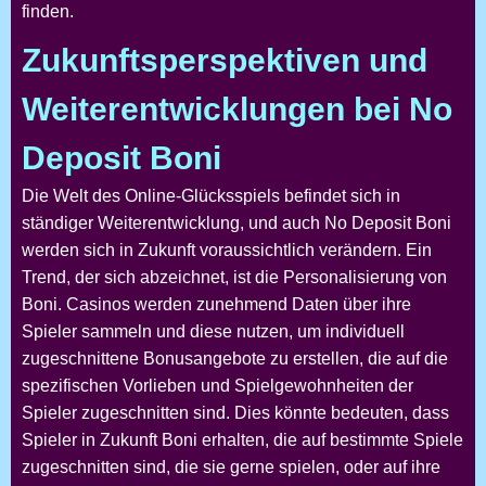
finden.
Zukunftsperspektiven und
Weiterentwicklungen bei No
Deposit Boni
Die Welt des Online-Glücksspiels befindet sich in
ständiger Weiterentwicklung, und auch No Deposit Boni
werden sich in Zukunft voraussichtlich verändern. Ein
Trend, der sich abzeichnet, ist die Personalisierung von
Boni. Casinos werden zunehmend Daten über ihre
Spieler sammeln und diese nutzen, um individuell
zugeschnittene Bonusangebote zu erstellen, die auf die
spezifischen Vorlieben und Spielgewohnheiten der
Spieler zugeschnitten sind. Dies könnte bedeuten, dass
Spieler in Zukunft Boni erhalten, die auf bestimmte Spiele
zugeschnitten sind, die sie gerne spielen, oder auf ihre