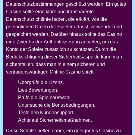
Datenschutzbestimmungen geschützt werden. Ein gutes
Casino sollte eine klare und transparente
Datenschutzrichtlinie haben, die erklärt, wie die
persönlichen Daten der Spieler erfasst, verwendet und
gespeichert werden. Darüber hinaus sollte das Casino
eine Zwei-Faktor-Authentifizierung anbieten, um das
Konto der Spieler zusätzlich zu schützen. Durch die
Berücksichtigung dieser Sicherheitsaspekte kann man
sicherstellen, dass man in einem sicheren und
vertrauenswürdigen Online-Casino spielt.
Überprüfe die Lizenz.
Lies Bewertungen.
Prüfe die Spieleauswahl.
Untersuche die Bonusbedingungen.
Teste den Kundensupport.
Achte auf Sicherheitsmaßnahmen.
Diese Schritte helfen dabei, ein geeignetes Casino zu