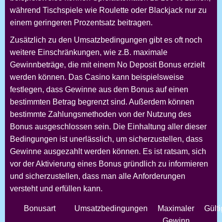
während Tischspiele wie Roulette oder Blackjack nur zu
einem geringeren Prozentsatz beitragen.
Zusätzlich zu den Umsatzbedingungen gibt es oft noch
weitere Einschränkungen, wie z.B. maximale
Gewinnbeträge, die mit einem No Deposit Bonus erzielt
werden können. Das Casino kann beispielsweise
festlegen, dass Gewinne aus dem Bonus auf einen
bestimmten Betrag begrenzt sind. Außerdem können
bestimmte Zahlungsmethoden von der Nutzung des
Bonus ausgeschlossen sein. Die Einhaltung aller dieser
Bedingungen ist unerlässlich, um sicherzustellen, dass
Gewinne ausgezahlt werden können. Es ist ratsam, sich
vor der Aktivierung eines Bonus gründlich zu informieren
und sicherzustellen, dass man alle Anforderungen
versteht und erfüllen kann.
Bonusart
Umsatzbedingungen
Maximaler
Gült
Gewinn