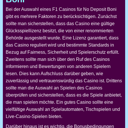
Bei der Auswahl eines F1 Casinos für No Deposit Boni
gibt es mehrere Faktoren zu berücksichtigen. Zunächst
sollte man sicherstellen, dass das Casino eine gültige
Glücksspiellizenz besitzt, die von einer renommierten
Behörde ausgestellt wurde. Eine Lizenz garantiert, dass
das Casino reguliert wird und bestimmte Standards in
Bezug auf Fairness, Sicherheit und Spielerschutz erfüllt.
Zweitens sollte man sich über den Ruf des Casinos
informieren und Bewertungen von anderen Spielern
lesen. Dies kann Aufschluss darüber geben, wie
zuverlässig und vertrauenswürdig das Casino ist. Drittens
sollte man die Auswahl an Spielen des Casinos
überprüfen und sicherstellen, dass es die Spiele anbietet,
die man spielen möchte. Ein gutes Casino sollte eine
vielfältige Auswahl an Spielautomaten, Tischspielen und
Live-Casino-Spielen bieten.
Darüber hinaus ist es wichtig, die Bonusbedingungen