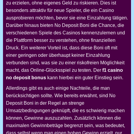
zu erzielen, ohne eigenes Geld zu riskieren. Dies ist
besonders attraktiv für neue Spieler, die ein Casino
ausprobieren möchten, bevor sie eine Einzahlung tätigen.
Darüber hinaus bieten No Deposit Boni die Chance, die
verschiedenen Spiele des Casinos kennenzulernen und
die Plattform besser zu verstehen, ohne finanziellen
Druck. Ein weiterer Vorteil ist, dass diese Boni oft mit
einer geringen oder überhaupt keiner Einzahlung
verbunden sind, was sie zu einer riskofreien Möglichkeit
macht, das Online-Glücksspiel zu testen. Der
f1 casino
no deposit bonus
kann hierbei ein guter Einstieg sein.
Allerdings gibt es auch einige Nachteile, die man
berücksichtigen sollte. Wie bereits erwähnt, sind No
Deposit Boni in der Regel an strenge
Umsatzbedingungen geknüpft, die es schwierig machen
können, Gewinne auszuzahlen. Zusätzlich können die
maximalen Gewinnbeträge begrenzt sein, was bedeutet,
dass selbst wenn man einen hohen Gewinn erzielt, nur