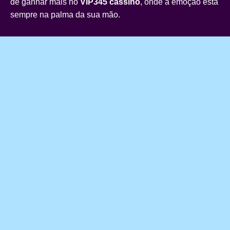
de ganhar mais no
VIP345 cassino
, onde a emoção está
sempre na palma da sua mão.