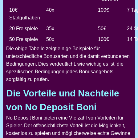
10€
40x
100€
7 Ta
Startguthaben
20 Freispiele
35x
50€
24 S
50 Freispiele
50x
100€
14 T
Die obige Tabelle zeigt einige Beispiele für
unterschiedliche Bonusarten und die damit verbundenen
Bedingungen. Dies verdeutlicht, wie wichtig es ist, die
spezifischen Bedingungen jedes Bonusangebots
sorgfältig zu prüfen.
Die Vorteile und Nachteile
von No Deposit Boni
No Deposit Boni bieten eine Vielzahl von Vorteilen für
Spieler. Der offensichtlichste Vorteil ist die Möglichkeit,
kostenlos zu spielen und möglicherweise echte Gewinne