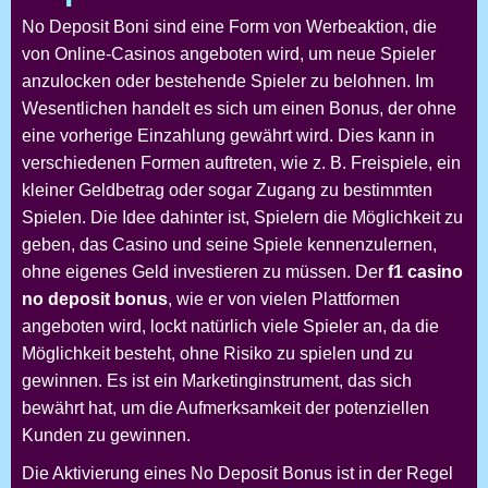
No Deposit Boni sind eine Form von Werbeaktion, die
von Online-Casinos angeboten wird, um neue Spieler
anzulocken oder bestehende Spieler zu belohnen. Im
Wesentlichen handelt es sich um einen Bonus, der ohne
eine vorherige Einzahlung gewährt wird. Dies kann in
verschiedenen Formen auftreten, wie z. B. Freispiele, ein
kleiner Geldbetrag oder sogar Zugang zu bestimmten
Spielen. Die Idee dahinter ist, Spielern die Möglichkeit zu
geben, das Casino und seine Spiele kennenzulernen,
ohne eigenes Geld investieren zu müssen. Der
f1 casino
no deposit bonus
, wie er von vielen Plattformen
angeboten wird, lockt natürlich viele Spieler an, da die
Möglichkeit besteht, ohne Risiko zu spielen und zu
gewinnen. Es ist ein Marketinginstrument, das sich
bewährt hat, um die Aufmerksamkeit der potenziellen
Kunden zu gewinnen.
Die Aktivierung eines No Deposit Bonus ist in der Regel