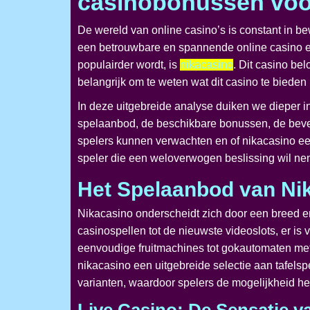
casinobonussen voo
De wereld van online casino’s is constant in b
een betrouwbare en spannende online casino erv
populairder wordt, is
nikacasino
. Dit casino be
belangrijk om te weten wat dit casino te bieden
In deze uitgebreide analyse duiken we dieper i
spelaanbod, de beschikbare bonussen, de bevei
spelers kunnen verwachten en of nikacasino ee
speler die een weloverwogen beslissing wil n
Het Spelaanbod van Ni
Nikacasino onderscheidt zich door een breed en
casinospellen tot de nieuwste videoslots, er is 
eenvoudige fruitmachines tot gokautomaten met 
nikacasino een uitgebreide selectie aan tafelsp
varianten, waardoor spelers de mogelijkheid heb