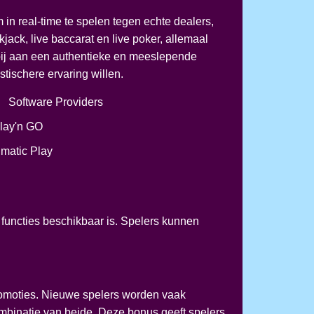
 in real-time te spelen tegen echte dealers,
kjack, live baccarat en live poker, allemaal
t bij aan een authentieke en meeslepende
tischere ervaring willen.
Software Providers
lay'n GO
matic Play
e functies beschikbaar is. Spelers kunnen
romoties. Nieuwe spelers worden vaak
mbinatie van beide. Deze bonus geeft spelers