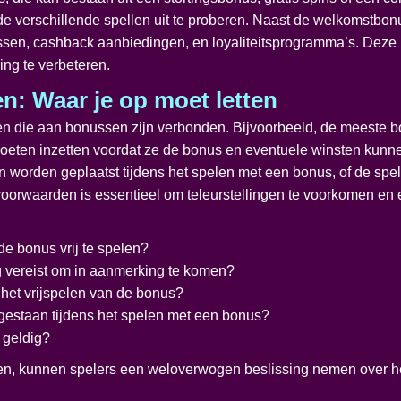
e verschillende spellen uit te proberen. Naast de welkomstbon
ssen, cashback aanbiedingen, en loyaliteitsprogramma’s. Deze 
ing te verbeteren.
: Waar je op moet letten
en die aan bonussen zijn verbonden. Bijvoorbeeld, de meeste b
moeten inzetten voordat ze de bonus en eventuele winsten ku
 worden geplaatst tijdens het spelen met een bonus, of de spell
orwaarden is essentieel om teleurstellingen te voorkomen en e
de bonus vrij te spelen?
ng vereist om in aanmerking te komen?
 het vrijspelen van de bonus?
egestaan tijdens het spelen met een bonus?
 geldig?
n, kunnen spelers een weloverwogen beslissing nemen over he