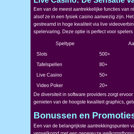
Live Casino: De Sensatie v
Een van de meest aantrekkelijke functies van nik
alsof ze in een fysiek casino aanwezig zijn. Het 
gestreamd in hoge kwaliteit via live videoverb
spelervaring. Deze optie is perfect voor speler
Speltype
Aa
Slots
500+
Tafelspellen
80+
Live Casino
50+
Video Poker
20+
De diversiteit in software providers zorgt ervo
genieten van de hoogste kwaliteit graphics, ge
Bonussen en Promoties
Een van de belangrijkste aantrekkingspunten v
verwelkomd met een genereuze welkomstbonus, d