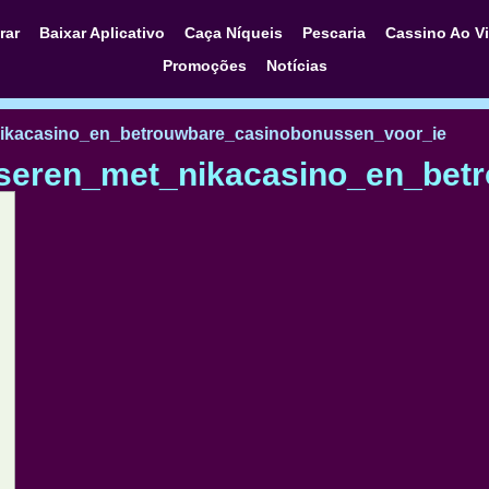
rar
Baixar Aplicativo
Caça Níqueis
Pescaria
Cassino Ao V
Promoções
Notícias
nikacasino_en_betrouwbare_casinobonussen_voor_ie
iseren_met_nikacasino_en_bet