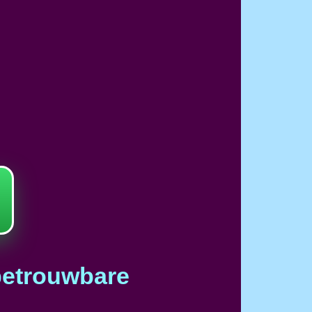
betrouwbare