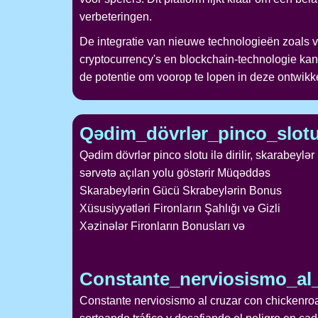
verbeteringen.
De integratie van nieuwe technologieën zoals vi
cryptocurrency's en blockchain-technologie ka
de potentie om voorop te lopen in deze ontwikke
Qədim_dövrlər_pinco_slotu_
Qədim dövrlər pinco slotu ilə dirilir, skarabeylər
sərvətə açılan yolu göstərir Müqəddəs
Skarabeylərin Gücü Skrabeylərin Bonus
Xüsusiyyətləri Fironların Şahlığı və Gizli
Xəzinələr Fironların Bonusları və
Constante_nerviosismo_al
Constante nerviosismo al cruzar con chickenro