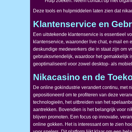
Hulp zoeken: Neem contact op met organis
Deze tools en hulpmiddelen laten zien dat nik
Klantenservice en Gebr
Een uitstekende klantenservice is essentieel v
klantenservice, waaronder live chat, e-mail en
deskundige medewerkers die in staat zijn om vr
gebruiksvriendelijk, waardoor het gemakkelijk i
geoptimaliseerd voor zowel desktop- als mobiel
Nikacasino en de Toek
De online gokindustrie verandert continu, met 
gepositioneerd om te profiteren van deze veran
technologieën, het uitbreiden van het spelaanb
aantrekken. Bovendien is het belangrijk voor 
blijven promoten. Een focus op innovatie, veran
online gokken. Het is interessant om te zien 
voor spelers. Dit platform lijkt klaar om een be