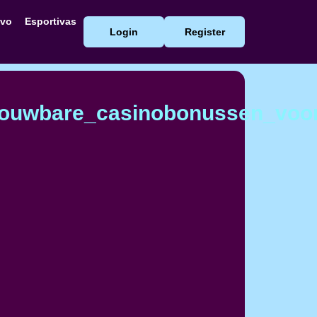
ivo
Esportivas
Login
Register
rouwbare_casinobonussen_voor