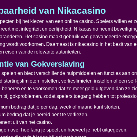
baarheid van Nikacasino
pecten bij het kiezen van een online casino. Spelers willen er z
ert met integriteit en eerlijkheid. Nikacasino neemt beveiligin
e garanderen. Het casino maakt gebruik van geavanceerde encryp
ng wordt voorkomen. Daarnaast is nikacasino in het bezit van e
n eisen van de relevante autoriteiten.
ntie van Gokverslaving
spelen en biedt verschillende hulpmiddelen en functies aan o
stortingslimieten instellen, verlieslimieten instellen of een se
 te beheren en te voorkomen dat ze meer geld uitgeven dan ze z
den bij gokproblemen, zodat spelers toegang hebben tot professi
imum bedrag dat je per dag, week of maand kunt storten.
um bedrag dat je bereid bent te verliezen.
manent uit van het casino.
gen over hoe lang je speelt en hoeveel je hebt uitgegeven.