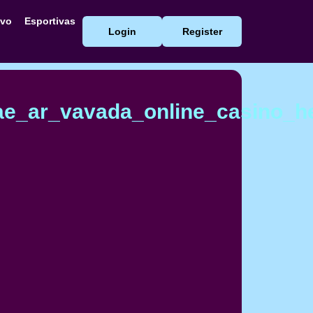
ivo
Esportivas
Login
Register
e_ar_vavada_online_casino_h