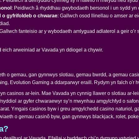
l
: Peidiwch â defnyddio cyfrineg sy’n hawlio’n rhwydd neu sydd w
sonol
: Peidiwch â rhyddhau gwybodaeth bersonol i un sydd yn c
 o gyfrifoldeb o chwarae
: Gallwch osod llinellau o amser ar
diad.
 Gallwch fanteisio ar y wybodaeth amlyguad adlaterol a geir o’
 eich arweiniad ar Vavada yn ddiogel a chywir.
eth o gemau, gan gynnwys slotiau, gemau bwrdd, a gemau cas
g, Evolution Gaming a ddarparwyr eraill. Rydym yn falch o'r 
 casinos ar-lein. Mae Vavada yn cynnig llawer o slotiau ar-lein,
defnyddiol ar gyfer chwaraewyr sy’n mwynhau amgylchfyd o saf
baccarat. Ymgais casinos byw i greu amgylchedd casino naturiol
iaeth o gemau casinô byw, gan gynnwys blackjack, rolet, poker
da?
n dealltuol ar Vavada. Efallai y byddwch chi’n dymuno ystyried