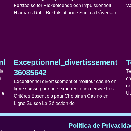
Förståelse för Riskbeteende och Impulskontroll
Va
Hjärnans Roll i Beslutsfattande Sociala Påverkan
nline_casino_ohne_oasis_für_kluge_
Exceptionnel_divertissement_et
T
36085642
is
Te
r
ch
Exceptionnel divertissement et meilleur casino en
oc
ligne suisse pour une expérience immersive Les
le
Ut
Critères Essentiels pour Choisir un Casino en
Ligne Suisse La Sélection de
Política de Privacid