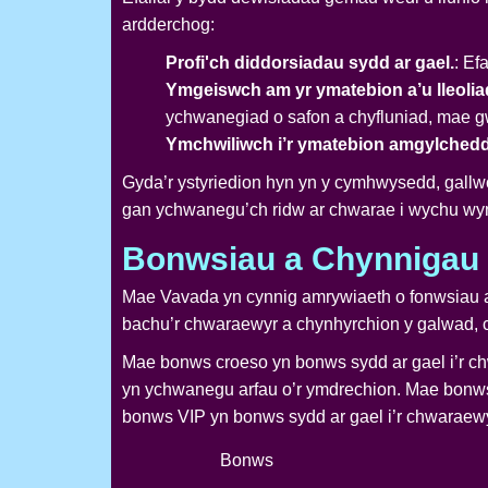
ardderchog:
Profi'ch diddorsiadau sydd ar gael.
: Ef
Ymgeiswch am yr ymatebion a’u lleolia
ychwanegiad o safon a chyfluniad, mae 
Ymchwiliwch i’r ymatebion amgylchedd
Gyda’r ystyriedion hyn yn y cymhwysedd, gallw
gan ychwanegu’ch ridw ar chwarae i wychu wyn
Bonwsiau a Chynnigau
Mae Vavada yn cynnig amrywiaeth o fonwsiau a
bachu’r chwaraewyr a chynhyrchion y galwad, c
Mae bonws croeso yn bonws sydd ar gael i’r c
yn ychwanegu arfau o’r ymdrechion. Mae bonws
bonws VIP yn bonws sydd ar gael i’r chwaraewyr
Bonws