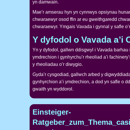
yn damwain.
Mae’r amserau hyn yn cynnwys opsiynau hunan-
chwaraewyr osod ffin ar eu gweithgaredd chwa
chwaraewyr. Ymgais Vavada i gynnal y safle o’r
Y dyfodol o Vavada a’i
Yn y dyfodol, gallwn ddisgwyl i Vavada barhau 
ymdrechion i gynhyrchu’r rheoliad a’i fachiner
y rheoliadau o’r diwygio.
Gyda’r cysgodiad, gallwch arbed y digwyddiada
gynhyrchion a’i ymdrechion, a dod yn safle o dd
gwaith yn wyddorol.
Einsteiger-
Ratgeber_zum_Thema_casi