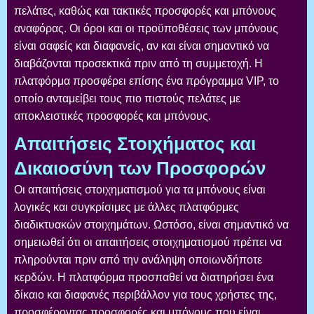
πελάτες, καθώς και τακτικές προσφορές και μπόνους
αναφόρας. Οι όροι και οι προϋποθέσεις των μπόνους
είναι σαφείς και διαφανείς, αν και είναι σημαντικό να
διαβάζονται προσεκτικά πριν από τη συμμετοχή. Η
πλατφόρμα προσφέρει επίσης ένα πρόγραμμα VIP, το
οποίο ανταμείβει τους πιο πιστούς πελάτες με
αποκλειστικές προσφορές και μπόνους.
Απαιτήσεις Στοιχήματος και
Δικαιοσύνη των Προσφορών
Οι απαιτήσεις στοιχηματισμού για τα μπόνους είναι
λογικές και συγκρίσιμες με άλλες πλατφόρμες
διαδικτυακών στοιχημάτων. Ωστόσο, είναι σημαντικό να
σημειωθεί ότι οι απαιτήσεις στοιχηματισμού πρέπει να
πληρούνται πριν από την ανάληψη οποιωνδήποτε
κερδών. Η πλατφόρμα προσπαθεί να διατηρήσει ένα
δίκαιο και διαφανές περιβάλλον για τους χρήστες της,
προσφέροντας προσφορές και μπόνους που είναι