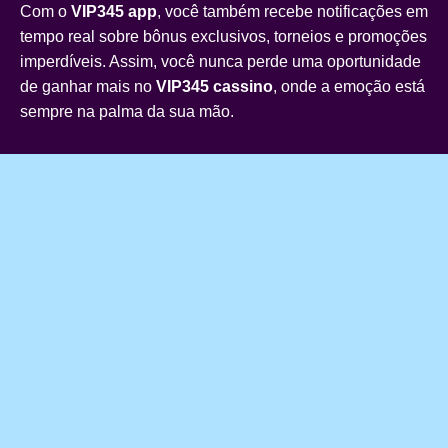
Com o
VIP345 app
, você também recebe notificações em
tempo real sobre bônus exclusivos, torneios e promoções
imperdíveis. Assim, você nunca perde uma oportunidade
de ganhar mais no
VIP345 cassino
, onde a emoção está
sempre na palma da sua mão.