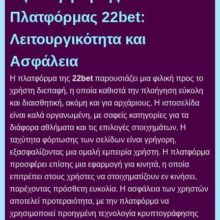
Πλατφόρμας 22bet:
Λειτουργικότητα και
Ασφάλεια
Η πλατφόρμα της
22bet
παρουσιάζει μια φιλική προς το
χρήστη διεπαφή, η οποία καθιστά την πλοήγηση εύκολη
και διαισθητική, ακόμη και για αρχάριους. Η ιστοσελίδα
είναι καλά οργανωμένη, με σαφείς κατηγορίες για τα
διάφορα αθλήματα και τις επιλογές στοιχημάτων. Η
ταχύτητα φόρτωσης των σελίδων είναι γρήγορη,
εξασφαλίζοντας μια ομαλή εμπειρία χρήστη. Η πλατφόρμα
προσφέρει επίσης μια εφαρμογή για κινητά, η οποία
επιτρέπει στους χρήστες να στοιχηματίζουν εν κινήσει,
παρέχοντας πρόσθετη ευκολία. Η ασφάλεια των χρηστών
αποτελεί προτεραιότητα, με την πλατφόρμα να
χρησιμοποιεί προηγμένη τεχνολογία κρυπτογράφησης