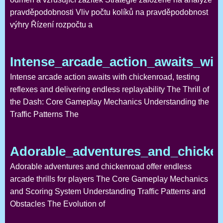
pravděpodobnosti Vliv počtu kolíků na pravděpodobnost
výhry Řízení rozpočtu a
Intense_arcade_action_awaits_wit
Intense arcade action awaits with chickenroad, testing
reflexes and delivering endless replayability The Thrill of
the Dash: Core Gameplay Mechanics Understanding the
Traffic Patterns The
Adorable_adventures_and_chickenr
Adorable adventures and chickenroad offer endless
arcade thrills for players The Core Gameplay Mechanics
and Scoring System Understanding Traffic Patterns and
Obstacles The Evolution of