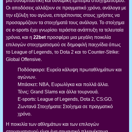
μια συναρπαστική και δυναμική εμπειρία στοιχηματισμού.
Οι αποδόσεις αλλάζουν σε πραγματικό χρόνο, ανάλογα με
την εξέλιξη του αγώνα, επιτρέποντας στους χρήστες να
προσαρμόζουν τα στοιχήματά τους ανάλογα. Το στοίχημα
σε e-sports έχει γνωρίσει τεράστια ανάπτυξη τα τελευταία
χρόνια, και η
22bet
προσφέρει μια μεγάλη ποικιλία
επιλογών στοιχηματισμού σε δημοφιλή παιχνίδια όπως
το League of Legends, το Dota 2 και το Counter-Strike:
Global Offensive.
Ποδόσφαιρο: Ευρεία κάλυψη πρωταθλημάτων και
αγώνων.
Μπάσκετ: NBA, Ευρωλίγκα και πολλά άλλα.
Τένις: Grand Slams και άλλα τουρνουά.
E-sports: League of Legends, Dota 2, CS:GO.
Ζωντανά Στοιχήματα: Στοίχημα σε πραγματικό
χρόνο.
Η ποικιλία των αθλημάτων και των επιλογών
στοιχηματισμού είναι ένα σημαντικό πλεονέκτημα.