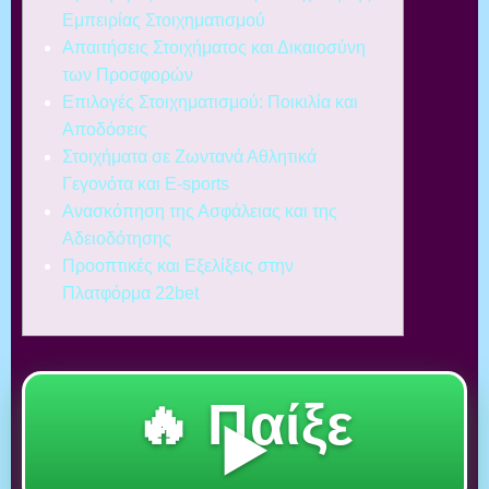
Εμπειρίας Στοιχηματισμού
Απαιτήσεις Στοιχήματος και Δικαιοσύνη
των Προσφορών
Επιλογές Στοιχηματισμού: Ποικιλία και
Αποδόσεις
Στοιχήματα σε Ζωντανά Αθλητικά
Γεγονότα και E-sports
Ανασκόπηση της Ασφάλειας και της
Αδειοδότησης
Προοπτικές και Εξελίξεις στην
Πλατφόρμα 22bet
🔥 Παίξε
▶️