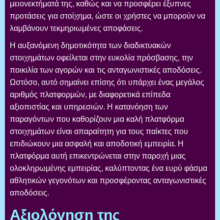
μειονεκτήματά της, καθώς και να προσφέρει έξυπνες
προτάσεις για στοίχημα, ώστε οι χρήστες να μπορούν να
λαμβάνουν τεκμηριωμένες αποφάσεις.
Η αυξανόμενη δημοτικότητα των διαδικτυακών
στοιχημάτων οφείλεται στην ευκολία πρόσβασης, την
ποικιλία των αγορών και τις ανταγωνιστικές αποδόσεις.
Ωστόσο, αυτό σημαίνει επίσης ότι υπάρχει ένας μεγάλος
αριθμός πλατφορμών, με διαφορετικά επίπεδα
αξιοπιστίας και υπηρεσιών. Η κατανόηση των
παραγόντων που καθορίζουν μια καλή πλατφόρμα
στοιχημάτων είναι απαραίτητη για τους παίκτες που
επιδιώκουν μια ασφαλή και αποδοτική εμπειρία. Η
πλατφόρμα αυτή επικεντρώνεται στην παροχή μιας
ολοκληρωμένης εμπειρίας, καλύπτοντας ένα ευρύ φάσμα
αθλητικών γεγονότων και προσφέροντας ανταγωνιστικές
αποδόσεις.
Αξιολόγηση της