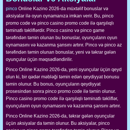
pinco
Online Kazino 2026-da müxtəlif bonuslar və
aksiyalar ilə oyun oynamanıza imkan verir. Bu, pinco
promo code və pinco casino promo code ilə qarşılıqlı
təminatlı təkliflərdir. Pinco casino və pinco game
tərəfindən təmin olunan bu bonuslar, oyunçuların oyun
oynamasını və kazanma şansını artırır. Pinco və pinco az
tərəfindən təmin olunan bonuslar, yeni və təkrar gələn
oyunçular üçün məqsədləndirilir.
Pinco Online Kazino 2026-da, yeni oyunçular üçün qeyd
olun ki, bir qədər məbləği təmin edən qeydiyyat bonusu
təmin olunur. Bu bonus, oyunçuların qeydiyyat
prosesindən sonra pinco promo code ilə təmin olunur.
Pinco casino promo code ilə qarşılıqlı təminatlı təkliflər,
oyunçuların oyun oynamasını və kazanma şansını artırır.
Pinco Online Kazino 2026-da, təkrar gələn oyunçular
üçün aksiyalar da təmin olunur. Bu aksiyalar, pinco