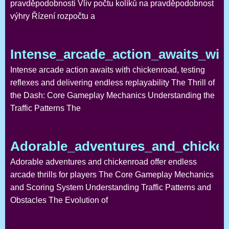
pravděpodobnosti Vliv počtu kolíků na pravděpodobnost
výhry Řízení rozpočtu a
Intense_arcade_action_awaits_wit
Intense arcade action awaits with chickenroad, testing
reflexes and delivering endless replayability The Thrill of
the Dash: Core Gameplay Mechanics Understanding the
Traffic Patterns The
Adorable_adventures_and_chickenr
Adorable adventures and chickenroad offer endless
arcade thrills for players The Core Gameplay Mechanics
and Scoring System Understanding Traffic Patterns and
Obstacles The Evolution of