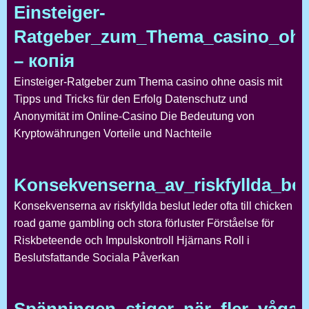
Einsteiger-
Ratgeber_zum_Thema_casino_ohne
– копія
Einsteiger-Ratgeber zum Thema casino ohne oasis mit
Tipps und Tricks für den Erfolg Datenschutz und
Anonymität im Online-Casino Die Bedeutung von
Kryptowährungen Vorteile und Nachteile
Konsekvenserna_av_riskfyllda_bes
Konsekvenserna av riskfyllda beslut leder ofta till chicken
road game gambling och stora förluster Förståelse för
Riskbeteende och Impulskontroll Hjärnans Roll i
Beslutsfattande Sociala Påverkan