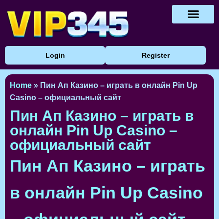
Baixar Aplicativo
Caça Níqueis
Cassino Ao Vivo
Login
Register
Home
»
Пин Ап Казино – играть в онлайн Pin Up
Casino – официальный сайт
Пин Ап Казино – играть в
онлайн Pin Up Casino –
официальный сайт
Пин Ап Казино – играть
в онлайн Pin Up Casino