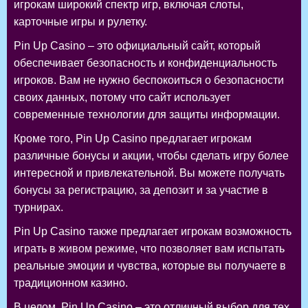
игрокам широкий спектр игр, включая слоты,
карточные игры и рулетку.
Pin Up Casino – это официальный сайт, который
обеспечивает безопасность и конфиденциальность
игроков. Вам не нужно беспокоиться о безопасности
своих данных, потому что сайт использует
современные технологии для защиты информации.
Кроме того, Pin Up Casino предлагает игрокам
различные бонусы и акции, чтобы сделать игру более
интересной и привлекательной. Вы можете получать
бонусы за регистрацию, за депозит и за участие в
турнирах.
Pin Up Casino также предлагает игрокам возможность
играть в живом режиме, что позволяет вам испытать
реальные эмоции и чувства, которые вы получаете в
традиционном казино.
В целом, Pin Up Casino – это отличный выбор для тех,