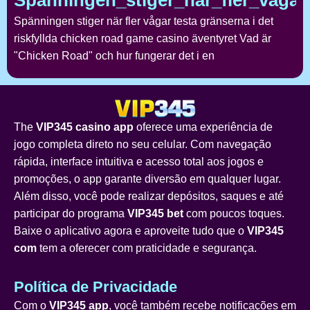
Spänningen_stiger_när_fler_vågar_
Spänningen stiger när fler vågar testa gränserna i det
riskfyllda chicken road game casino äventyret Vad är
"Chicken Road" och hur fungerar det i en
The
VIP345 casino app
oferece uma experiência de
jogo completa direto no seu celular. Com navegação
rápida, interface intuitiva e acesso total aos jogos e
promoções, o app garante diversão em qualquer lugar.
Além disso, você pode realizar depósitos, saques e até
participar do programa
VIP345 bet
com poucos toques.
Baixe o aplicativo agora e aproveite tudo que o
VIP345
com
tem a oferecer com praticidade e segurança.
Política de Privacidade
Com o
VIP345 app
, você também recebe notificações em