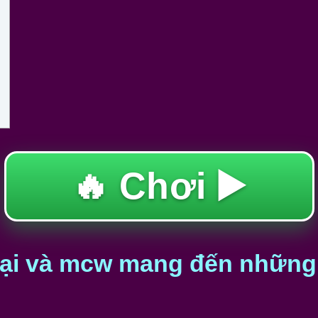
🔥 Chơi ▶️
i và mcw mang đến những c