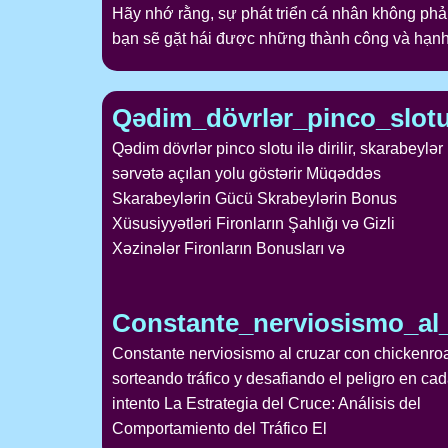
Hãy nhớ rằng, sự phát triển cá nhân không phải
bạn sẽ gặt hái được những thành công và hạnh
Qədim_dövrlər_pinco_slotu_
Qədim dövrlər pinco slotu ilə dirilir, skarabeylər
sərvətə açılan yolu göstərir Müqəddəs
Skarabeylərin Gücü Skrabeylərin Bonus
Xüsusiyyətləri Fironların Şahlığı və Gizli
Xəzinələr Fironların Bonusları və
Constante_nerviosismo_al
Constante nerviosismo al cruzar con chickenro
sorteando tráfico y desafiando el peligro en ca
intento La Estrategia del Cruce: Análisis del
Comportamiento del Tráfico El