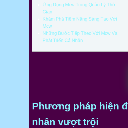
Ứng Dụng Mcw Trong Quản Lý Thời
Gian
Khám Phá Tiềm Năng Sáng Tạo Với
Mcw
Những Bước Tiếp Theo Với Mcw Và
Phát Triển Cá Nhân
Phương pháp hiện đạ
nhân vượt trội