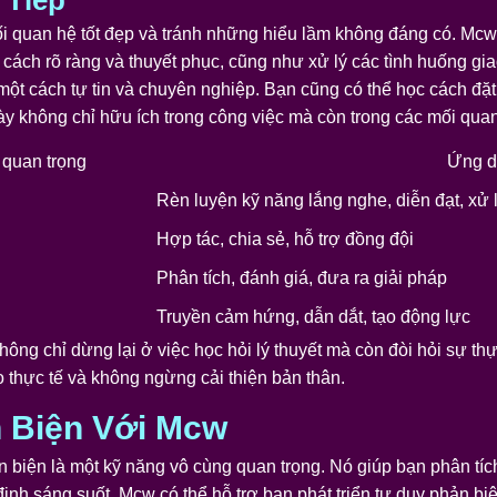
 Tiếp
ối quan hệ tốt đẹp và tránh những hiểu lầm không đáng có. Mcw
 cách rõ ràng và thuyết phục, cũng như xử lý các tình huống gia
 một cách tự tin và chuyên nghiệp. Bạn cũng có thể học cách đ
ày không chỉ hữu ích trong công việc mà còn trong các mối qua
quan trọng
Ứng 
Rèn luyện kỹ năng lắng nghe, diễn đạt, xử 
Hợp tác, chia sẻ, hỗ trợ đồng đội
Phân tích, đánh giá, đưa ra giải pháp
Truyền cảm hứng, dẫn dắt, tạo động lực
ng chỉ dừng lại ở việc học hỏi lý thuyết mà còn đòi hỏi sự th
 thực tế và không ngừng cải thiện bản thân.
n Biện Với Mcw
ản biện là một kỹ năng vô cùng quan trọng. Nó giúp bạn phân tíc
ịnh sáng suốt. Mcw có thể hỗ trợ bạn phát triển tư duy phản bi