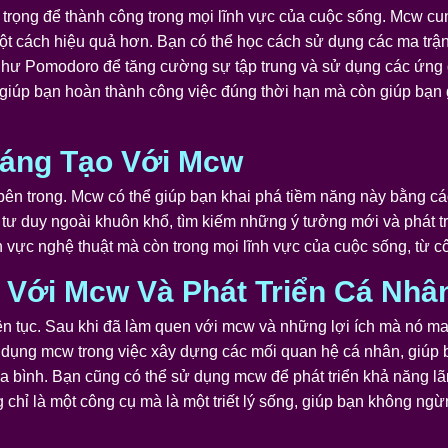
 trọng để thành công trong mọi lĩnh vực của cuộc sống. Mcw cu
 một cách hiệu quả hơn. Bạn có thể học cách sử dụng các ma trậ
hư Pomodoro để tăng cường sự tập trung và sử dụng các ứng dụ
ỉ giúp bạn hoàn thành công việc đúng thời hạn mà còn giúp bạn
áng Tạo Với Mcw
ên trong. Mcw có thể giúp bạn khai phá tiềm năng này bằng các
 tư duy ngoài khuôn khổ, tìm kiếm những ý tưởng mới và phát t
h vực nghệ thuật mà còn trong mọi lĩnh vực của cuộc sống, từ 
Với Mcw Và Phát Triển Cá Nhâ
 liên tục. Sau khi đã làm quen với mcw và những lợi ích mà nó 
g dụng mcw trong việc xây dựng các mối quan hệ cá nhân, giúp b
a bình. Bạn cũng có thể sử dụng mcw để phát triển khả năng l
hỉ là một công cụ mà là một triết lý sống, giúp bạn không ng