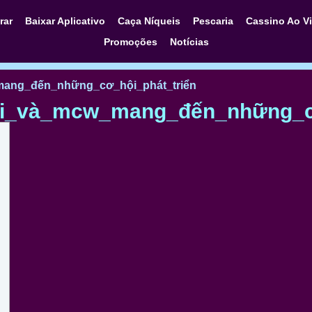
rar
Baixar Aplicativo
Caça Níqueis
Pescaria
Cassino Ao V
Promoções
Notícias
ang_đến_những_cơ_hội_phát_triển
i_và_mcw_mang_đến_những_cơ