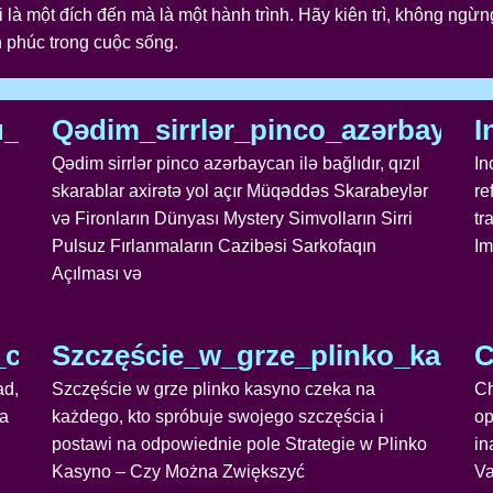
 là một đích đến mà là một hành trình. Hãy kiên trì, không ngừ
 phúc trong cuộc sống.
ilə_dirilir_skarabeylər_sərvətə_açıl
Qədim_sirrlər_pinco_azərbaycan_
I
Qədim sirrlər pinco azərbaycan ilə bağlıdır, qızıl
In
skarablar axirətə yol açır Müqəddəs Skarabeylər
re
və Fironların Dünyası Mystery Simvolların Sirri
tr
Pulsuz Fırlanmaların Cazibəsi Sarkofaqın
Im
Açılması və
_cruzar_con_chickenroad_sorteando_
Szczęście_w_grze_plinko_kasy
C
ad,
Szczęście w grze plinko kasyno czeka na
Ch
da
każdego, kto spróbuje swojego szczęścia i
op
postawi na odpowiednie pole Strategie w Plinko
in
Kasyno – Czy Można Zwiększyć
Va