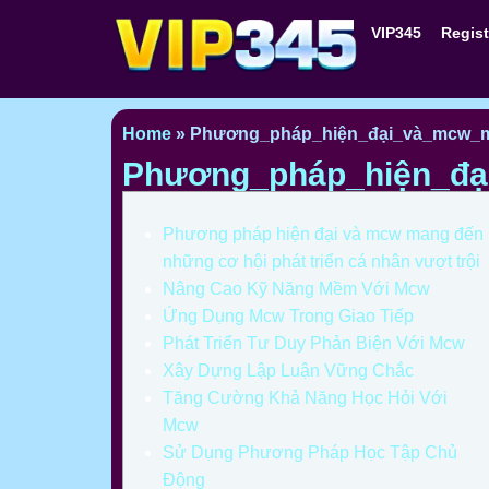
VIP345
Regist
Home
»
Phương_pháp_hiện_đại_và_mcw_m
Phương_pháp_hiện_đạ
Phương pháp hiện đại và mcw mang đến
những cơ hội phát triển cá nhân vượt trội
Nâng Cao Kỹ Năng Mềm Với Mcw
Ứng Dụng Mcw Trong Giao Tiếp
Phát Triển Tư Duy Phản Biện Với Mcw
Xây Dựng Lập Luận Vững Chắc
Tăng Cường Khả Năng Học Hỏi Với
Mcw
Sử Dụng Phương Pháp Học Tập Chủ
Động