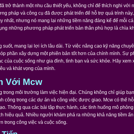
n đã trở thành một nhu cầu thiết yếu, không chỉ để thích nghi v
g pháp và công cụ đã được phát triển để hỗ trợ quá trình này
uy nhất, nhưng nó mang lại những tiềm năng đáng kể để mỗi cá 
dụng những phương pháp phát triển bản thân phù hợp là chìa k
g suốt, mang lại lợi ích lâu dài. Từ việc nâng cao kỹ năng chu
p phần xây dựng một phiên bản tốt hơn của chính mình. Sự phá
ác của cuộc sống như gia đình, tình bạn và sức khỏe. Hãy xem 
iêu và khát vọng của mình.
m Với Mcw
 trong môi trường làm việc hiện đại. Chúng không chỉ giúp bạn
nh công trong các dự án và công việc được giao. Mcw có thể hỗ
 đạo. Thông qua các bài tập thực hành, các tình huống mô phỏng
ch hiệu quả. Nhiều người khám phá ra những khả năng tiềm ẩn 
ơn trong công việc và cuộc sống.