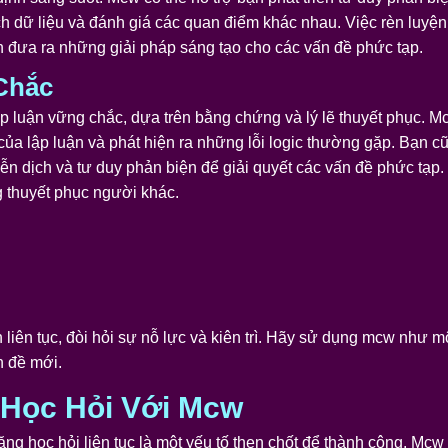
ch dữ liệu và đánh giá các quan điểm khác nhau. Việc rèn luyện
ạn đưa ra những giải pháp sáng tạo cho các vấn đề phức tạp.
Chắc
p luận vững chắc, dựa trên bằng chứng và lý lẽ thuyết phục. M
ệ của lập luận và phát hiện ra những lỗi logic thường gặp. Bạ
ễn dịch và tư duy phản biện để giải quyết các vấn đề phức tạp.
 thuyết phục người khác.
h liên tục, đòi hỏi sự nỗ lực và kiên trì. Hãy sử dụng mcw như m
n đề mới.
Học Hỏi Với Mcw
ng học hỏi liên tục là một yếu tố then chốt để thành công. Mcw 