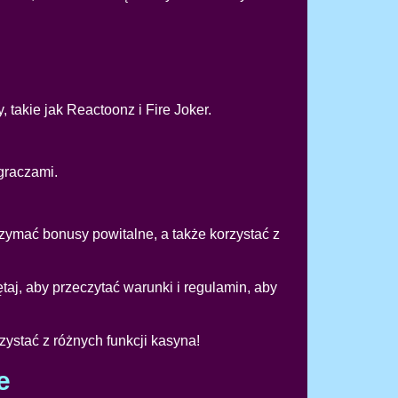
 takie jak Reactoonz i Fire Joker.
graczami.
zymać bonusy powitalne, a także korzystać z
taj, aby przeczytać warunki i regulamin, aby
zystać z różnych funkcji kasyna!
e