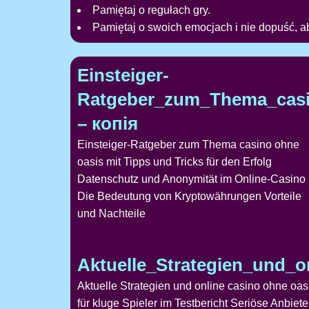
Pamiętaj o regułach gry.
Pamiętaj o swoich emocjach i nie dopuść, a
Einsteiger-
Ratgeber_zum_Thema_casi
– копія
Einsteiger-Ratgeber zum Thema casino ohne
oasis mit Tipps und Tricks für den Erfolg
Datenschutz und Anonymität im Online-Casino
Die Bedeutung von Kryptowährungen Vorteile
und Nachteile
Aktuelle_Strategien_und_o
Aktuelle Strategien und online casino ohne oas
für kluge Spieler im Testbericht Seriöse Anbiete