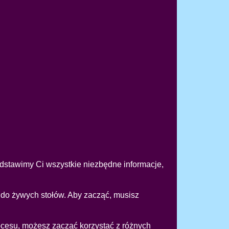
dstawimy Ci wszystkie niezbędne informacje,
w do żywych stołów. Aby zacząć, musisz
rocesu, możesz zacząć korzystać z różnych