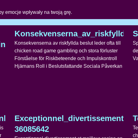
by emocje wpływały na twoją grę.
Konsekvenserna_av_riskfyllda_b
S
no_ohne_oasis_mit_Tipps_und_Tric
Konsekvenserna av riskfyllda beslut leder ofta till
Sp
chicken road game gambling och stora förluster
de
Förståelse för Riskbeteende och Impulskontroll
Va
Hjärnans Roll i Beslutsfattande Sociala Påverkan
nline_casino_ohne_oasis_für_kluge_
Exceptionnel_divertissement_et
T
36085642
is
Te
r
ch