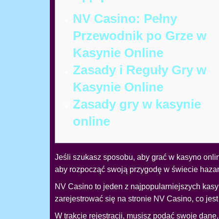
NV Casino: Pełny
Przewodnik po Grze w
Kasynie Online
Zasady i Reguły Gry w
Kasynie Online
Zasady gry w kasynie
online
Jeśli szukasz sposobu, aby grać w kasyno onl
aby rozpocząć swoją przygodę w świecie haza
NV Casino to jeden z najpopularniejszych kasyn
zarejestrować się na stronie NV Casino, co jes
W trakcie rejestracji, musisz podać swoje dane