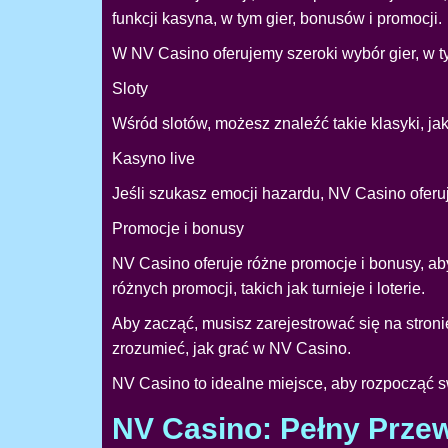
funkcji kasyna, w tym gier, bonusów i promocji.
W NV Casino oferujemy szeroki wybór gier, w t
Sloty
Wśród slotów, możesz znaleźć takie klasyki, jak 
Kasyno live
Jeśli szukasz emocji hazardu, NV Casino oferuj
Promocje i bonusy
NV Casino oferuje różne promocje i bonusy, a
różnych promocji, takich jak turnieje i loterie.
Aby zacząć, musisz zarejestrować się na stroni
zrozumieć, jak grać w NV Casino.
NV Casino to idealne miejsce, aby rozpocząć swo
NV Casino: Pełny Prze