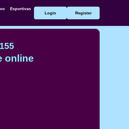
ivo
Esportivas
Login
Register
1155
 online