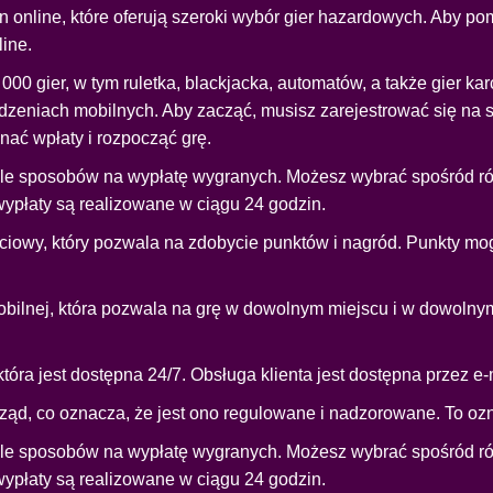
n online, które oferują szeroki wybór gier hazardowych. Aby p
ine.
 gier, w tym ruletka, blackjacka, automatów, a także gier kar
dzeniach mobilnych. Aby zacząć, musisz zarejestrować się na s
nać wpłaty i rozpocząć grę.
le sposobów na wypłatę wygranych. Możesz wybrać spośród różny
wypłaty są realizowane w ciągu 24 godzin.
ciowy, który pozwala na zdobycie punktów i nagród. Punkty mo
obilnej, która pozwala na grę w dowolnym miejscu i w dowolnym 
óra jest dostępna 24/7. Obsługa klienta jest dostępna przez e-ma
ząd, co oznacza, że jest ono regulowane i nadzorowane. To ozn
le sposobów na wypłatę wygranych. Możesz wybrać spośród różny
wypłaty są realizowane w ciągu 24 godzin.