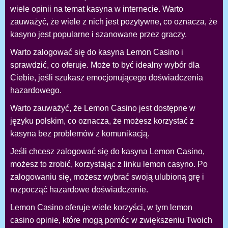
wiele opinii na temat kasyna w internecie. Warto
zauważyć, że wiele z nich jest pozytywne, co oznacza, że
kasyno jest popularne i szanowane przez graczy.
Warto zalogować się do kasyna Lemon Casino i
sprawdzić, co oferuje. Może to być idealny wybór dla
Ciebie, jeśli szukasz emocjonującego doświadczenia
hazardowego.
Warto zauważyć, że Lemon Casino jest dostępne w
języku polskim, co oznacza, że możesz korzystać z
kasyna bez problemów z komunikacją.
Jeśli chcesz zalogować się do kasyna Lemon Casino,
możesz to zrobić, korzystając z linku lemon casyno. Po
zalogowaniu się, możesz wybrać swoją ulubioną grę i
rozpocząć hazardowe doświadczenie.
Lemon Casino oferuje wiele korzyści, w tym lemon
casino opinie, które mogą pomóc w zwiększeniu Twoich