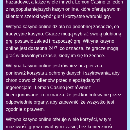
hazardowe, a także wiele innych. Lemon Casino to jeden
z najpopularniejszych kasyn online, które oferują swoim
klientom szeroki wybór gier i korzystne warunki gry.
Witryna kasyno online działa na podobnej zasadzie, co
tradycyjne kasyno. Gracze mogą wybrać swoją ulubioną
grę, postawić zakład i rozpocząć grę. Witryna kasyno
online jest dostępna 24/7, co oznacza, że gracze mogą
grać w dowolnym czasie, kiedy im się to zechce.
Witryna kasyno online jest również bezpieczna,
ponieważ korzysta z ochrony danych i szyfrowania, aby
chronić swoich klientów przed niepożądanymi
ingerencjami. Lemon Casino jest również
licencjonowane, co oznacza, że jest kontrolowane przez
odpowiednie organy, aby zapewnić, że wszystko jest
zgodnie z prawem.
Witryna kasyno online oferuje wiele korzyści, w tym
możliwość gry w dowolnym czasie, bez konieczności