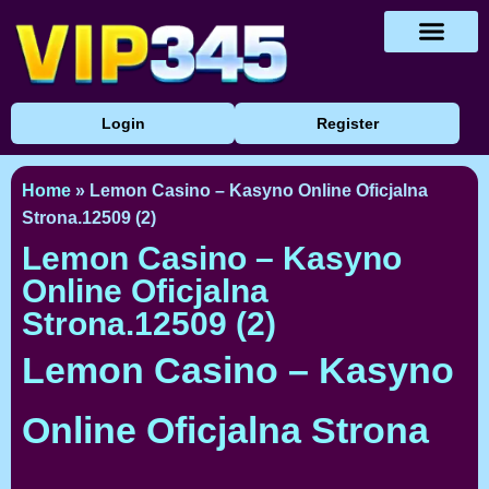
Baixar Aplicativo
Caça Níqueis
Cassino Ao Vivo
Login
Register
Home
»
Lemon Casino – Kasyno Online Oficjalna
Strona.12509 (2)
Lemon Casino – Kasyno
Online Oficjalna
Strona.12509 (2)
Lemon Casino – Kasyno
Online Oficjalna Strona