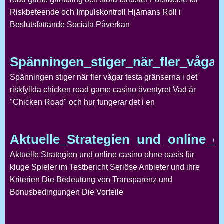
Riskbeteende och Impulskontroll Hjärnans Roll i
Beslutsfattande Sociala Påverkan
Spänningen_stiger_när_fler_vågar_
Spänningen stiger när fler vågar testa gränserna i det
riskfyllda chicken road game casino äventyret Vad är
"Chicken Road" och hur fungerar det i en
Aktuelle_Strategien_und_online_c
Aktuelle Strategien und online casino ohne oasis für
kluge Spieler im Testbericht Seriöse Anbieter und ihre
Kriterien Die Bedeutung von Transparenz und
Bonusbedingungen Die Vorteile