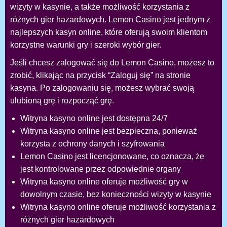
wizyty w kasynie, a także możliwość korzystania z
różnych gier hazardowych. Lemon Casino jest jednym z
najlepszych kasyn online, które oferują swoim klientom
korzystne warunki gry i szeroki wybór gier.
Jeśli chcesz zalogować się do Lemon Casino, możesz to
zrobić, klikając na przycisk “Zaloguj się” na stronie
kasyna. Po zalogowaniu się, możesz wybrać swoją
ulubioną grę i rozpocząć grę.
Witryna kasyno online jest dostępna 24/7
Witryna kasyno online jest bezpieczna, ponieważ
korzysta z ochrony danych i szyfrowania
Lemon Casino jest licencjonowane, co oznacza, że
jest kontrolowane przez odpowiednie organy
Witryna kasyno online oferuje możliwość gry w
dowolnym czasie, bez konieczności wizyty w kasynie
Witryna kasyno online oferuje możliwość korzystania z
różnych gier hazardowych