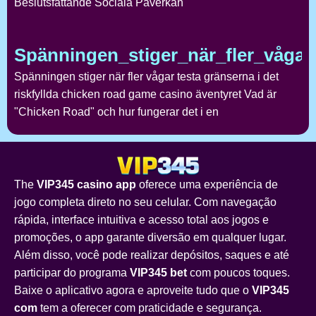
Beslutsfattande Sociala Påverkan
Spänningen_stiger_när_fler_vågar_
Spänningen stiger när fler vågar testa gränserna i det
riskfyllda chicken road game casino äventyret Vad är
"Chicken Road" och hur fungerar det i en
The
VIP345 casino app
oferece uma experiência de
jogo completa direto no seu celular. Com navegação
rápida, interface intuitiva e acesso total aos jogos e
promoções, o app garante diversão em qualquer lugar.
Além disso, você pode realizar depósitos, saques e até
participar do programa
VIP345 bet
com poucos toques.
Baixe o aplicativo agora e aproveite tudo que o
VIP345
com
tem a oferecer com praticidade e segurança.