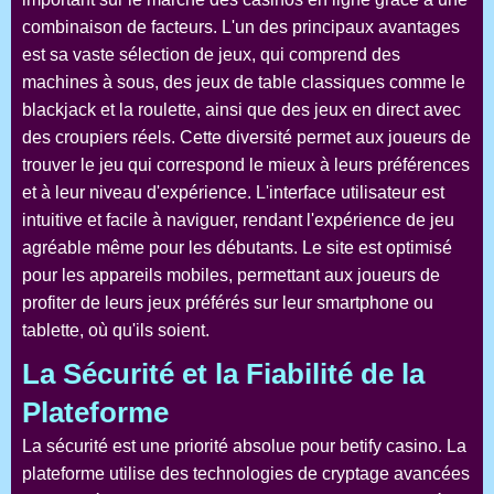
combinaison de facteurs. L'un des principaux avantages
est sa vaste sélection de jeux, qui comprend des
machines à sous, des jeux de table classiques comme le
blackjack et la roulette, ainsi que des jeux en direct avec
des croupiers réels. Cette diversité permet aux joueurs de
trouver le jeu qui correspond le mieux à leurs préférences
et à leur niveau d'expérience. L'interface utilisateur est
intuitive et facile à naviguer, rendant l'expérience de jeu
agréable même pour les débutants. Le site est optimisé
pour les appareils mobiles, permettant aux joueurs de
profiter de leurs jeux préférés sur leur smartphone ou
tablette, où qu'ils soient.
La Sécurité et la Fiabilité de la
Plateforme
La sécurité est une priorité absolue pour betify casino. La
plateforme utilise des technologies de cryptage avancées