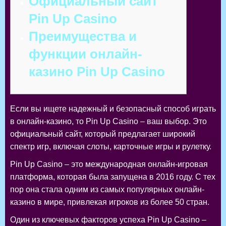
Официальный сайт
Pin Up Casino
Преимущества и
функции онлайн-
казино Pin Up Casino
Если вы ищете надежный и безопасный способ играть
в онлайн-казино, то Pin Up Casino – ваш выбор. Это
официальный сайт, который предлагает широкий
спектр игр, включая слоты, карточные игры и рулетку.
Pin Up Casino – это международная онлайн-игровая
платформа, которая была запущена в 2016 году. С тех
пор она стала одним из самых популярных онлайн-
казино в мире, привлекая игроков из более 50 стран.
Один из ключевых факторов успеха Pin Up Casino –