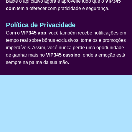
Baixe o aplicativo agora e aproveite tudo que o
VIP345
com
tem a oferecer com praticidade e segurança.
Política de Privacidade
Com o
VIP345 app
, você também recebe notificações em
tempo real sobre bônus exclusivos, torneios e promoções
imperdíveis. Assim, você nunca perde uma oportunidade
de ganhar mais no
VIP345 cassino
, onde a emoção está
sempre na palma da sua mão.