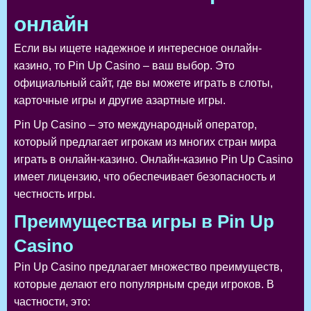
онлайн
Если вы ищете надежное и интересное онлайн-
казино, то Pin Up Casino – ваш выбор. Это
официальный сайт, где вы можете играть в слоты,
карточные игры и другие азартные игры.
Pin Up Casino – это международный оператор,
который предлагает игрокам из многих стран мира
играть в онлайн-казино. Онлайн-казино Pin Up Casino
имеет лицензию, что обеспечивает безопасность и
честность игры.
Преимущества игры в Pin Up
Casino
Pin Up Casino предлагает множество преимуществ,
которые делают его популярным среди игроков. В
частности, это: