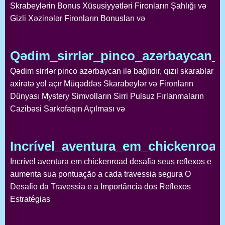
Skrabeylərin Bonus Xüsusiyyətləri Fironların Şahlığı və
Gizli Xəzinələr Fironların Bonusları və
Qədim_sirrlər_pinco_azərbaycan_ilə
Qədim sirrlər pinco azərbaycan ilə bağlıdır, qızıl skarablar
axirətə yol açır Müqəddəs Skarabeylər və Fironların
Dünyası Mystery Simvolların Sirri Pulsuz Fırlanmaların
Cazibəsi Sarkofaqın Açılması və
Incrível_aventura_em_chickenroa
Incrível aventura em chickenroad desafia seus reflexos e
aumenta sua pontuação a cada travessia segura O
Desafio da Travessia e a Importância dos Reflexos
Estratégias