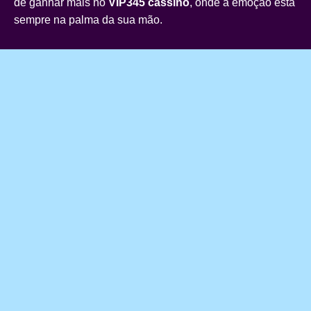
de ganhar mais no
VIP345 cassino
, onde a emoção está
sempre na palma da sua mão.