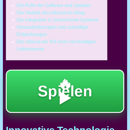
Die Rolle der Software und Updates
Die Vorteile des robocat im Alltag
Die Integration in Smart-Home-Systeme
Herausforderungen und zukünftige
Entwicklungen
Der robocat als Teil einer nachhaltigen
Lebensweise
🔥
Spielen
▶️