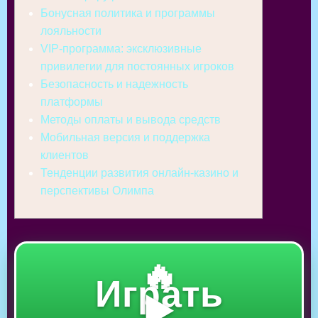
Бонусная политика и программы
лояльности
VIP-программа: эксклюзивные
привилегии для постоянных игроков
Безопасность и надежность
платформы
Методы оплаты и вывода средств
Мобильная версия и поддержка
клиентов
Тенденции развития онлайн-казино и
перспективы Олимпа
🔥
Играть
▶️