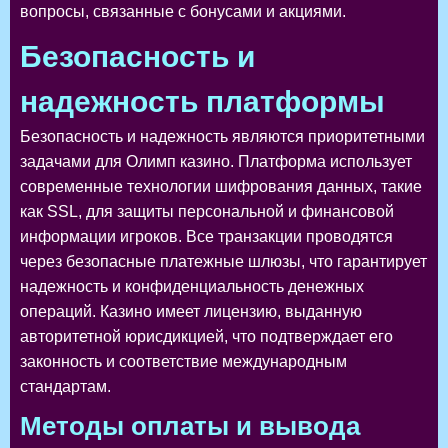
вопросы, связанные с бонусами и акциями.
Безопасность и
надежность платформы
Безопасность и надежность являются приоритетными
задачами для Олимп казино. Платформа использует
современные технологии шифрования данных, такие
как SSL, для защиты персональной и финансовой
информации игроков. Все транзакции проводятся
через безопасные платежные шлюзы, что гарантирует
надежность и конфиденциальность денежных
операций. Казино имеет лицензию, выданную
авторитетной юрисдикцией, что подтверждает его
законность и соответствие международным
стандартам.
Методы оплаты и вывода