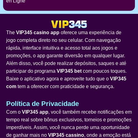
en Ligne
The
VIP345 casino app
oferece uma experiência de
jogo completa direto no seu celular. Com navegação
rápida, interface intuitiva e acesso total aos jogos e
promoções, o app garante diversão em qualquer lugar.
Além disso, você pode realizar depósitos, saques e até
participar do programa
VIP345 bet
com poucos toques.
Baixe o aplicativo agora e aproveite tudo que o
VIP345
com
tem a oferecer com praticidade e segurança.
Política de Privacidade
Com o
VIP345 app
, você também recebe notificações em
tempo real sobre bônus exclusivos, torneios e promoções
imperdíveis. Assim, você nunca perde uma oportunidade
de ganhar mais no
VIP345 cassino
, onde a emoção está