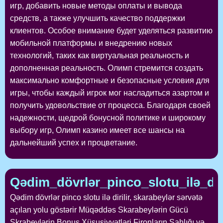
игр, добавить новые методы оплаты и вывода
средств, а также улучшить качество поддержки
клиентов. Особое внимание будет уделяться развитию
мобильной платформы и внедрению новых
технологий, таких как виртуальная реальность и
дополненная реальность. Олимп стремится создать
максимально комфортные и безопасные условия для
игры, чтобы каждый игрок мог насладиться азартом и
получить удовольствие от процесса. Благодаря своей
надежности, щедрой бонусной политике и широкому
выбору игр, Олимп казино имеет все шансы на
дальнейший успех и процветание.
Qədim_dövrlər_pinco_slotu_ilə_dir
Qədim dövrlər pinco slotu ilə dirilir, skarabeylər sərvətə
açılan yolu göstərir Müqəddəs Skarabeylərin Gücü
Skrabeylərin Bonus Xüsusiyyətləri Fironların Şahlığı və