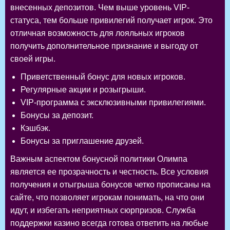
внесенных депозитов. Чем выше уровень VIP-
статуса, тем больше привилегий получает игрок. Это
отличная возможность для лояльных игроков
получить дополнительное признание и выгоду от
своей игры.
Приветственный бонус для новых игроков.
Регулярные акции и розыгрыши.
VIP-программа с эксклюзивными привилегиями.
Бонусы за депозит.
Кэшбэк.
Бонусы за приглашение друзей.
Важным аспектом бонусной политики Олимпа
является ее прозрачность и честность. Все условия
получения и отыгрыша бонусов четко прописаны на
сайте, что позволяет игрокам понимать, на что они
идут, и избегать неприятных сюрпризов. Служба
поддержки казино всегда готова ответить на любые