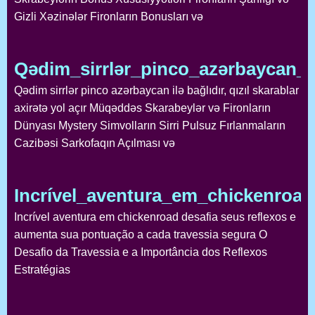
Gizli Xəzinələr Fironların Bonusları və
Qədim_sirrlər_pinco_azərbaycan_ilə
Qədim sirrlər pinco azərbaycan ilə bağlıdır, qızıl skarablar
axirətə yol açır Müqəddəs Skarabeylər və Fironların
Dünyası Mystery Simvolların Sirri Pulsuz Fırlanmaların
Cazibəsi Sarkofaqın Açılması və
Incrível_aventura_em_chickenroa
Incrível aventura em chickenroad desafia seus reflexos e
aumenta sua pontuação a cada travessia segura O
Desafio da Travessia e a Importância dos Reflexos
Estratégias