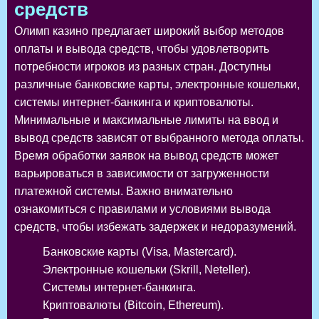
средств
Олимп казино предлагает широкий выбор методов
оплаты и вывода средств, чтобы удовлетворить
потребности игроков из разных стран. Доступны
различные банковские карты, электронные кошельки,
системы интернет-банкинга и криптовалюты.
Минимальные и максимальные лимиты на ввод и
вывод средств зависят от выбранного метода оплаты.
Время обработки заявок на вывод средств может
варьироваться в зависимости от загруженности
платежной системы. Важно внимательно
ознакомиться с правилами и условиями вывода
средств, чтобы избежать задержек и недоразумений.
Банковские карты (Visa, Mastercard).
Электронные кошельки (Skrill, Neteller).
Системы интернет-банкинга.
Криптовалюты (Bitcoin, Ethereum).