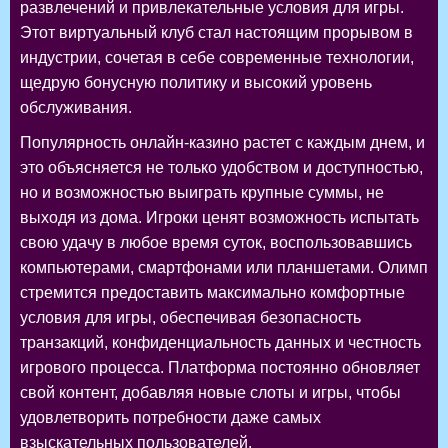
развлечений и привлекательные условия для игры.
Этот виртуальный клуб стал настоящим прорывом в
индустрии, сочетая в себе современные технологии,
щедрую бонусную политику и высокий уровень
обслуживания.
Популярность онлайн-казино растет с каждым днем, и
это объясняется не только удобством и доступностью,
но и возможностью выиграть крупные суммы, не
выходя из дома. Игроки ценят возможность испытать
свою удачу в любое время суток, воспользовавшись
компьютерами, смартфонами или планшетами. Олимп
стремится предоставить максимально комфортные
условия для игры, обеспечивая безопасность
транзакций, конфиденциальность данных и честность
игрового процесса. Платформа постоянно обновляет
свой контент, добавляя новые слоты и игры, чтобы
удовлетворить потребности даже самых
взыскательных пользователей.