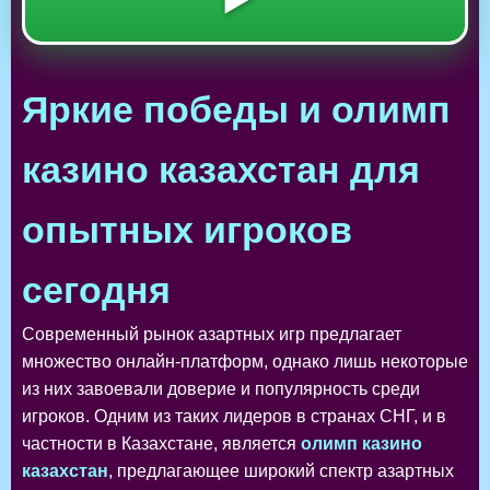
Яркие победы и олимп
казино казахстан для
опытных игроков
сегодня
Современный рынок азартных игр предлагает
множество онлайн-платформ, однако лишь некоторые
из них завоевали доверие и популярность среди
игроков. Одним из таких лидеров в странах СНГ, и в
частности в Казахстане, является
олимп казино
казахстан
, предлагающее широкий спектр азартных