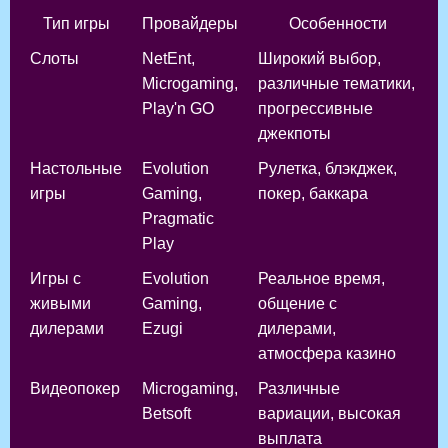
Тип игры
Провайдеры
Особенности
Слоты
NetEnt,
Широкий выбор,
Microgaming,
различные тематики,
Play'n GO
прогрессивные
джекпоты
Настольные
Evolution
Рулетка, блэкджек,
игры
Gaming,
покер, баккара
Pragmatic
Play
Игры с
Evolution
Реальное время,
живыми
Gaming,
общение с
дилерами
Ezugi
дилерами,
атмосфера казино
Видеопокер
Microgaming,
Различные
Betsoft
вариации, высокая
выплата