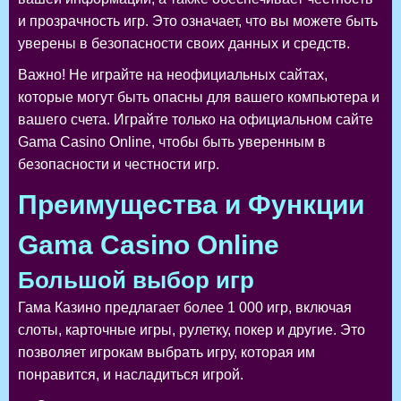
и прозрачность игр. Это означает, что вы можете быть
уверены в безопасности своих данных и средств.
Важно! Не играйте на неофициальных сайтах,
которые могут быть опасны для вашего компьютера и
вашего счета. Играйте только на официальном сайте
Gama Casino Online, чтобы быть уверенным в
безопасности и честности игр.
Преимущества и Функции
Gama Casino Online
Большой выбор игр
Гама Казино предлагает более 1 000 игр, включая
слоты, карточные игры, рулетку, покер и другие. Это
позволяет игрокам выбрать игру, которая им
понравится, и насладиться игрой.