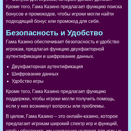
Кроме того, Гама Казино предлагает функцию поиска
бонусов и промокодов, чтобы игроки могли найти
подходящий бонус или промокод для себя.
Безопасность и Удобство
Гама Казино обеспечивает безопасность и удобство
игрокам, предлагая функцию двухфакторной
аутентификации и шифрование данных.
Двухфакторная аутентификация
Шифрование данных
Удобство игры
Кроме того, Гама Казино предлагает функцию
поддержки, чтобы игроки могли получить помощь,
если у них возникнут вопросы или проблемы.
В целом, Гама Казино – это онлайн-казино, которое
предлагает игрокам широкий спектр игр и функций,
чтобы обеспечить им наилучшие условия для игры и