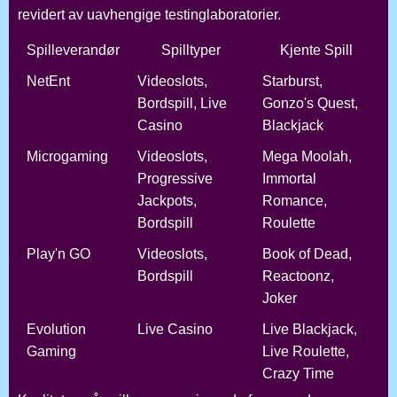
revidert av uavhengige testinglaboratorier.
Spilleverandør
Spilltyper
Kjente Spill
NetEnt
Videoslots,
Starburst,
Bordspill, Live
Gonzo's Quest,
Casino
Blackjack
Microgaming
Videoslots,
Mega Moolah,
Progressive
Immortal
Jackpots,
Romance,
Bordspill
Roulette
Play'n GO
Videoslots,
Book of Dead,
Bordspill
Reactoonz,
Joker
Evolution
Live Casino
Live Blackjack,
Gaming
Live Roulette,
Crazy Time