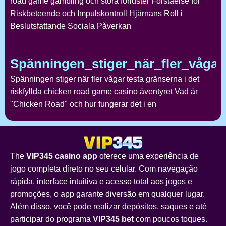
road game gambling och stora förluster Förståelse för
Riskbeteende och Impulskontroll Hjärnans Roll i
Beslutsfattande Sociala Påverkan
Spänningen_stiger_när_fler_vågar_
Spänningen stiger när fler vågar testa gränserna i det
riskfyllda chicken road game casino äventyret Vad är
"Chicken Road" och hur fungerar det i en
The
VIP345 casino app
oferece uma experiência de
jogo completa direto no seu celular. Com navegação
rápida, interface intuitiva e acesso total aos jogos e
promoções, o app garante diversão em qualquer lugar.
Além disso, você pode realizar depósitos, saques e até
participar do programa
VIP345 bet
com poucos toques.