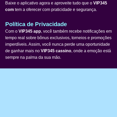
Baixe o aplicativo agora e aproveite tudo que o
VIP345
com
tem a oferecer com praticidade e segurança.
Política de Privacidade
Com o
VIP345 app
, você também recebe notificações em
tempo real sobre bônus exclusivos, torneios e promoções
imperdíveis. Assim, você nunca perde uma oportunidade
de ganhar mais no
VIP345 cassino
, onde a emoção está
sempre na palma da sua mão.