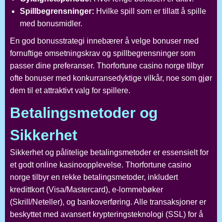
Spillbegrensninger:
Hvilke spill som er tillatt å spille
med bonusmidler.
En god bonusstrategi innebærer å velge bonuser med
fornuftige omsetningskrav og spillbegrensninger som
passer dine preferanser. Thorfortune casino norge tilbyr
ofte bonuser med konkurransedyktige vilkår, noe som gjør
dem til et attraktivt valg for spillere.
Betalingsmetoder og
Sikkerhet
Sikkerhet og pålitelige betalingsmetoder er essensielt for
et godt online kasinoopplevelse. Thorfortune casino
norge tilbyr en rekke betalingsmetoder, inkludert
kredittkort (Visa/Mastercard), e-lommebøker
(Skrill/Neteller), og bankoverføring. Alle transaksjoner er
beskyttet med avansert krypteringsteknologi (SSL) for å