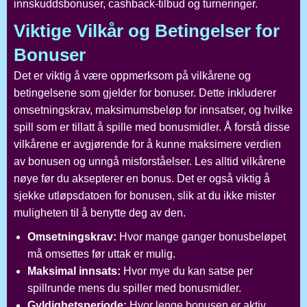
innskuddsbonuser, cashback-tilbud og turneringer.
Viktige Vilkår og Betingelser for
Bonuser
Det er viktig å være oppmerksom på vilkårene og
betingelsene som gjelder for bonuser. Dette inkluderer
omsetningskrav, maksimumsbeløp for innsatser, og hvilke
spill som er tillatt å spille med bonusmidler. Å forstå disse
vilkårene er avgjørende for å kunne maksimere verdien
av bonusen og unngå misforståelser. Les alltid vilkårene
nøye før du aksepterer en bonus. Det er også viktig å
sjekke utløpsdatoen for bonusen, slik at du ikke mister
muligheten til å benytte deg av den.
Omsetningskrav:
Hvor mange ganger bonusbeløpet
må omsettes før uttak er mulig.
Maksimal innsats:
Hvor mye du kan satse per
spillrunde mens du spiller med bonusmidler.
Gyldighetsperiode:
Hvor lenge bonusen er aktiv.