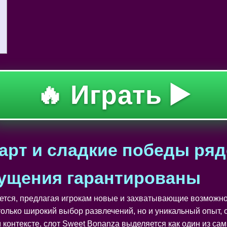
🔥 Играть ▶️
рт и сладкие победы рядо
щущения гарантированы
вается, предлагая игрокам новые и захватывающие возмож
 только широкий выбор развлечений, но и уникальный опыт,
 контексте, слот Sweet Bonanza выделяется как один из с