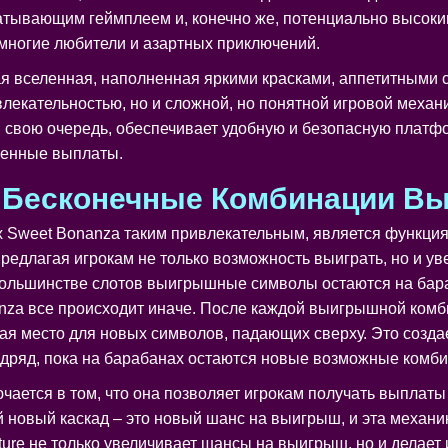
атывающим геймплеем и, конечно же, потенциально высоки
т многие любители
и азартных приключений.
елая вселенная, наполненная яркими красками, аппетитными
влекательностью, но и сложной, но понятной игровой механ
 в свою очередь, обеспечивает удобную и безопасную пла
еменные выплаты.
e: Бесконечные Комбинации 
Sweet Bonanza таким привлекательным, является функция “
редлагая игрокам не только возможность выиграть, но и у
ольшинстве слотов выигрышные символы остаются на бар
anza все происходит иначе. После каждой выигрышной ком
дая место для новых символов, падающих сверху. Это созда
дряд, пока на барабанах остаются новые возможные комби
чается в том, что она позволяет игрокам получать выплаты
 новый каскад – это новый шанс на выигрыш, и эта механи
ure не только увеличивает шансы на выигрыш, но и делает