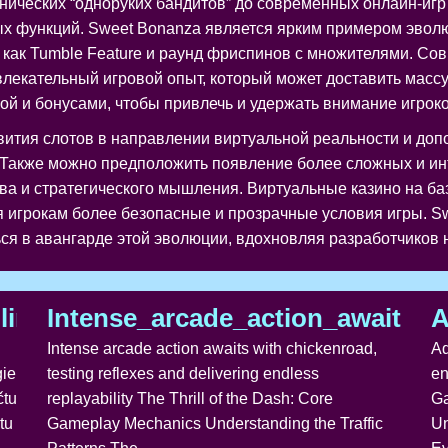
анических “одноруких бандитов” до современных онлайн-иг
х функций. Sweet Bonanza является ярким примером эволюц
 как Tumble Feature и раунд фриспинов с множителями. Со
увлекательный игровой опыт, который может доставить масс
й и бонусами, чтобы привлечь и удержать внимание игроко
ития слотов в направлении виртуальной реальности и допо
. Также можно предположить появление более сложных и и
тва и стратегического мышления. Виртуальные казино на ба
 игрокам более безопасные и прозрачные условия игры. Sw
ся в авангарде этой эволюции, вдохновляя разработчиков 
plinko_game_pro_maximalizaci_odmě
Intense_arcade_action_awaits_w
A
Intense arcade action awaits with chickenroad,
Ad
gie
testing reflexes and delivering endless
en
čtu
replayability The Thrill of the Dash: Core
Ga
tu
Gameplay Mechanics Understanding the Traffic
Un