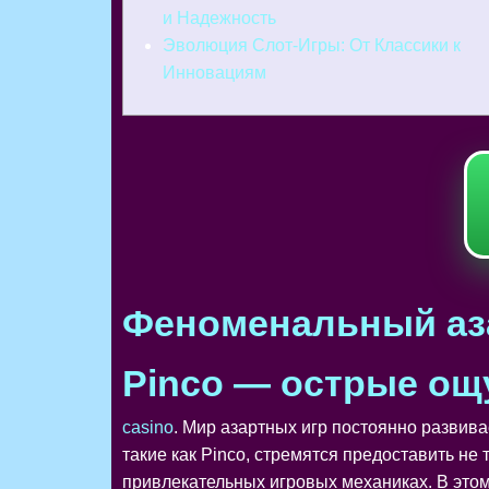
и Надежность
Эволюция Слот-Игры: От Классики к
Инновациям
Феноменальный аза
Pinco — острые о
casino
. Мир азартных игр постоянно разви
такие как Pinco, стремятся предоставить не
привлекательных игровых механиках. В этом