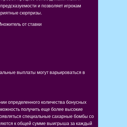
епредсказуемости и позволяет игрокам
приятные сюрпризы.
ножитель от ставки
альные выплаты могут варьироваться в
нии определенного количества бонусных
озможность получить еще более высокие
появляться специальные сахарные бомбы со
еняются к общей сумме выигрыша за каждый