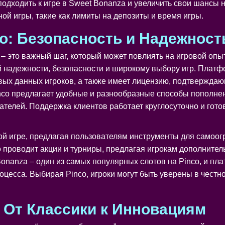
одходить к игре в Sweet Bonanza и увеличить свои шансы н
ой игры, такие как лимиты на депозиты и время игры.
co: Безопасность и Надежност
 это важный шаг, который может повлиять на игровой опыт
й надежности, безопасности и широкому выбору игр. Плат
х данных игроков, а также имеет лицензию, подтверждающ
co предлагает удобные и разнообразные способы пополнени
телей. Поддержка клиентов работает круглосуточно и гот
ой игре, предлагая пользователям инструменты для самоогр
 проводит акции и турниры, предлагая игрокам дополните
onanza – один из самых популярных слотов на Pinco, и п
оцесса. Выбирая Pinco, игроки могут быть уверены в честно
 От Классики к Инновациям