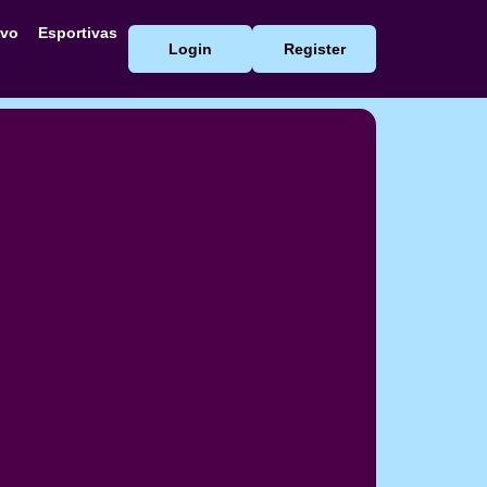
ivo
Esportivas
Login
Register