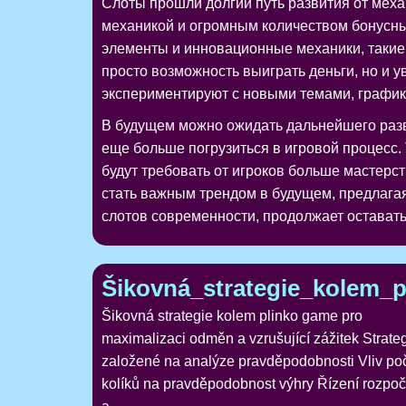
Слоты прошли долгий путь развития от мех
механикой и огромным количеством бонусны
элементы и инновационные механики, такие
просто возможность выиграть деньги, но и 
экспериментируют с новыми темами, графико
В будущем можно ожидать дальнейшего разв
еще больше погрузиться в игровой процесс
будут требовать от игроков больше мастерс
стать важным трендом в будущем, предлагая
слотов современности, продолжает оставать
Šikovná_strategie_kolem_
Šikovná strategie kolem plinko game pro
maximalizaci odměn a vzrušující zážitek Strate
založené na analýze pravděpodobnosti Vliv po
kolíků na pravděpodobnost výhry Řízení rozpoč