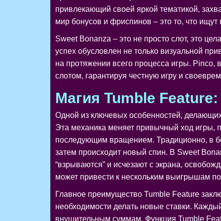
привлекающий своей яркой тематикой, захв
мир бонусов и фриспинов – это то, что ищу
Sweet Bonanza – это не просто слот, это ц
успех обусловлен не только визуальной при
на протяжении всего процесса игры. Pinco,
слотом, гарантируя честную игру и своевр
Магия Tumble Featur
Одной из ключевых особенностей, делающих 
Эта механика меняет привычный ход игры, п
последующим вращением. Традиционно, в б
затем происходит новый спин. В Sweet Bon
“взрываются” и исчезают с экрана, освобож
может привести к нескольким выигрышам по
Главное преимущество Tumble Feature заклю
необходимости делать новые ставки. Каждый
внушительным суммам. Функция Tumble Feat