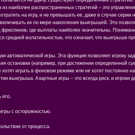
а из наиболее распространенных стратегий – это управлен
отратить на игру, и не превышать ее, даже в случае серии
увеличивать их по мере накопления выигрышей. Это позволи
д фриспинов, где выплаты наиболее значительны. Понимани
о средней волатильностью, что означает, что выигрыши про
ции автоматической игры. Эта функция позволяет игроку за
вия остановки (например, при достижении определенной с
 хотят играть в фоновом режиме или не хотят постоянно на
тии выигрыша. Азартные игры – это всегда риск, и игроки 
 его.
игры с осторожностью.
ольствие от процесса.