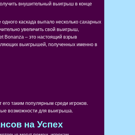
получить внушительный выигрыш в конце
е одного каскада выпало несколько сахарных
начительно увеличить свой выигрыш,
et Bonanza – это настоящий взрыв
чатляющих выигрышей, полученных именно в
 его таким популярным среди игроков.
ьные возможности для выигрыша.
нсов на Успех
 которые могут помочь игрокам