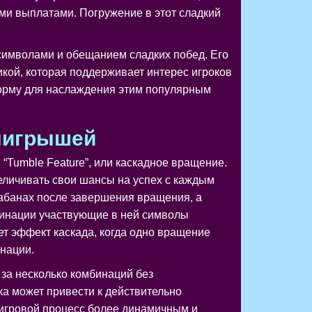
ми выплатами. Погружение в этот сладкий
 символами и обещанием сладких побед. Его
икой, которая поддерживает интерес игроков
тформу для наслаждения этим популярным
Выигрышей
Tumble Feature”, или каскадное вращение.
величивать свои шансы на успех с каждым
абанах после завершения вращения, а
бинации участвующие в ней символы
ет эффект каскада, когда одно вращение
нации.
 за несколько комбинаций без
ка может привести к действительно
 игровой процесс более динамичным и