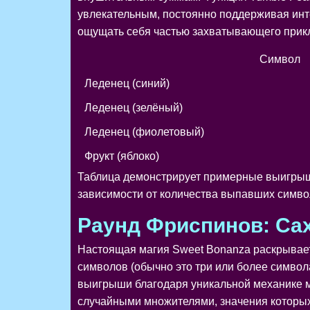
увлекательным, постоянно поддерживая инте
ощущать себя частью захватывающего прикл
Символ
Леденец (синий)
Леденец (зелёный)
Леденец (фиолетовый)
Фрукт (яблоко)
Таблица демонстрирует примерные выигрыш
зависимости от количества выпавших символ
Раунд Фриспинов: Са
Настоящая магия Sweet Bonanza раскрывает
символов (обычно это три или более символ
выигрыши благодаря уникальной механике 
случайными множителями, значения которых