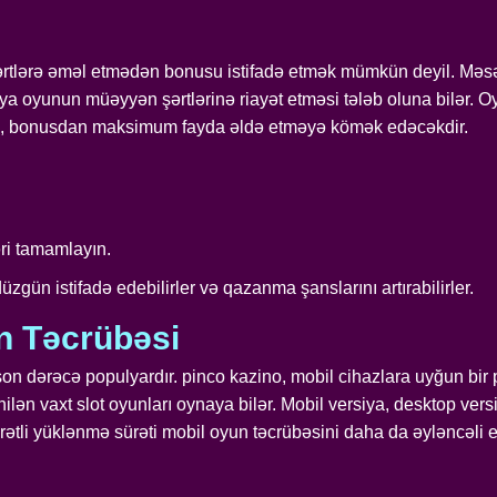
şərtlərə əməl etmədən bonusu istifadə etmək mümkün deyil. Mə
a oyunun müəyyən şərtlərinə riayət etməsi tələb oluna bilər. O
 Bu, bonusdan maksimum fayda əldə etməyə kömək edəcəkdir.
ri tamamlayın.
gün istifadə edebilirler və qazanma şanslarını artırabilirler.
n Təcrübəsi
dərəcə populyardır. pinco kazino, mobil cihazlara uyğun bir pla
ənilən vaxt slot oyunları oynaya bilər. Mobil versiya, desktop vers
ə sürətli yüklənmə sürəti mobil oyun təcrübəsini daha da əyləncəl