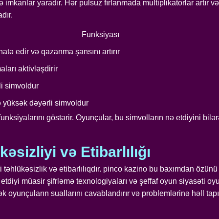
 imkanlar yaradır. Hər pulsuz fırlanmada multiplikatorlar artır 
dır.
Funksiyası
atə edir və qazanma şansını artırır
ları aktivləşdirir
i simvoldur
 yüksək dəyərli simvoldur
unksiyalarını göstərir. Oyunçular, bu simvolların nə etdiyini bil
sizliyi və Etibarlılığı
təhlükəsizlik və etibarlılıqdır. pinco kazino bu baxımdan özünü s
tdiyi müasir şifrləmə texnologiyaları və şeffaf oyun siyasəti oy
ək oyunçuların suallarını cavablandırır və problemlərinə həll tapı