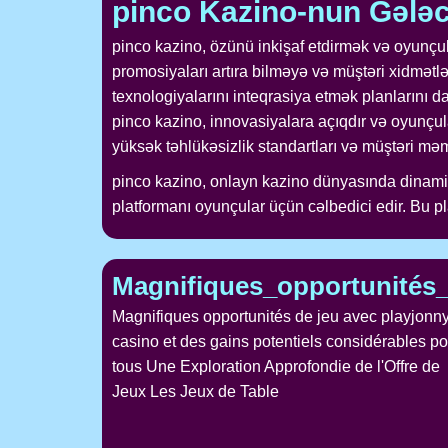
pinco Kazino-nun Gələcə
pinco kazino, özünü inkişaf etdirmək və oyunçul
promosiyaları artıra bilməyə və müştəri xidmətlə
texnologiyalarını inteqrasiya etmək planlarını 
pinco kazino, innovasiyalara açıqdır və oyunçul
yüksək təhlükəsizlik standartları və müştəri mə
pinco kazino, onlayn kazino dünyasında dinamik 
platformanı oyunçular üçün cəlbedici edir. Bu p
Magnifiques_opportunités_
Magnifiques opportunités de jeu avec playjonn
casino et des gains potentiels considérables po
tous Une Exploration Approfondie de l'Offre de
Jeux Les Jeux de Table