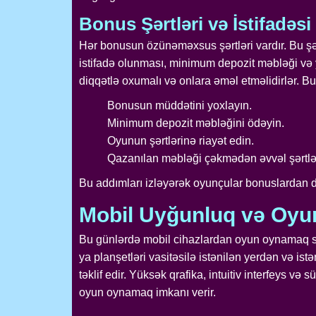
Bonus Şərtləri və İstifadəsi
Hər bonusun özünəməxsus şərtləri vardır. Bu 
istifadə olunması, minimum depozit məbləği və y
diqqətlə oxumalı və onlara əməl etməlidirlər.
Bonusun müddətini yoxlayın.
Minimum depozit məbləğini ödəyin.
Oyunun şərtlərinə riayət edin.
Qazanılan məbləği çəkmədən əvvəl şərtlə
Bu addımları izləyərək oyunçular bonuslardan düz
Mobil Uyğunluq və Oyu
Bu günlərdə mobil cihazlardan oyun oynamaq son 
ya planşetləri vasitəsilə istənilən yerdən və ist
təklif edir. Yüksək qrafika, intuitiv interfeys v
oyun oynamaq imkanı verir.