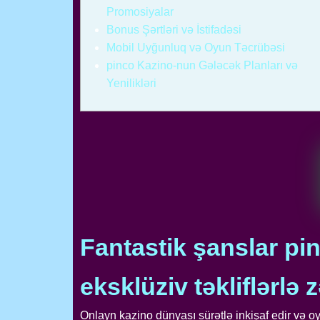
Promosiyalar
Bonus Şərtləri və İstifadəsi
Mobil Uyğunluq və Oyun Təcrübəsi
pinco Kazino-nun Gələcək Planları və
Yenilikləri
Fantastik şanslar pi
eksklüziv təkliflərlə
Onlayn kazino dünyası sürətlə inkişaf edir və oy