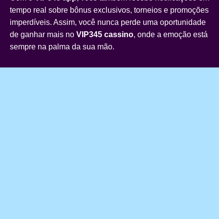
tempo real sobre bônus exclusivos, torneios e promoções
imperdíveis. Assim, você nunca perde uma oportunidade
de ganhar mais no
VIP345 cassino
, onde a emoção está
sempre na palma da sua mão.