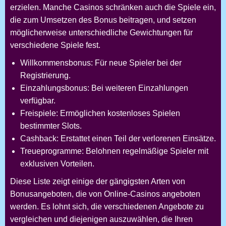
erzielen. Manche Casinos schränken auch die Spiele ein,
die zum Umsetzen des Bonus beitragen, und setzen
möglicherweise unterschiedliche Gewichtungen für
verschiedene Spiele fest.
Willkommensbonus: Für neue Spieler bei der
Registrierung.
Einzahlungsbonus: Bei weiteren Einzahlungen
verfügbar.
Freispiele: Ermöglichen kostenloses Spielen
bestimmter Slots.
Cashback: Erstattet einen Teil der verlorenen Einsätze.
Treueprogramme: Belohnen regelmäßige Spieler mit
exklusiven Vorteilen.
Diese Liste zeigt einige der gängigsten Arten von
Bonusangeboten, die von Online-Casinos angeboten
werden. Es lohnt sich, die verschiedenen Angebote zu
vergleichen und diejenigen auszuwählen, die Ihren