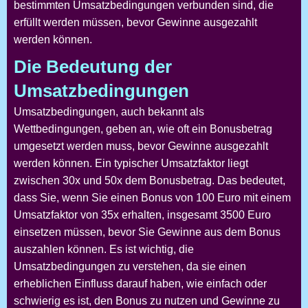
bestimmten Umsatzbedingungen verbunden sind, die
erfüllt werden müssen, bevor Gewinne ausgezahlt
werden können.
Die Bedeutung der
Umsatzbedingungen
Umsatzbedingungen, auch bekannt als
Wettbedingungen, geben an, wie oft ein Bonusbetrag
umgesetzt werden muss, bevor Gewinne ausgezahlt
werden können. Ein typischer Umsatzfaktor liegt
zwischen 30x und 50x dem Bonusbetrag. Das bedeutet,
dass Sie, wenn Sie einen Bonus von 100 Euro mit einem
Umsatzfaktor von 35x erhalten, insgesamt 3500 Euro
einsetzen müssen, bevor Sie Gewinne aus dem Bonus
auszahlen können. Es ist wichtig, die
Umsatzbedingungen zu verstehen, da sie einen
erheblichen Einfluss darauf haben, wie einfach oder
schwierig es ist, den Bonus zu nutzen und Gewinne zu