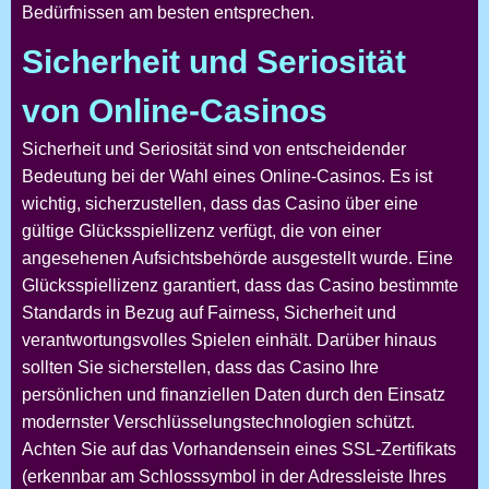
Bedürfnissen am besten entsprechen.
Sicherheit und Seriosität
von Online-Casinos
Sicherheit und Seriosität sind von entscheidender
Bedeutung bei der Wahl eines Online-Casinos. Es ist
wichtig, sicherzustellen, dass das Casino über eine
gültige Glücksspiellizenz verfügt, die von einer
angesehenen Aufsichtsbehörde ausgestellt wurde. Eine
Glücksspiellizenz garantiert, dass das Casino bestimmte
Standards in Bezug auf Fairness, Sicherheit und
verantwortungsvolles Spielen einhält. Darüber hinaus
sollten Sie sicherstellen, dass das Casino Ihre
persönlichen und finanziellen Daten durch den Einsatz
modernster Verschlüsselungstechnologien schützt.
Achten Sie auf das Vorhandensein eines SSL-Zertifikats
(erkennbar am Schlosssymbol in der Adressleiste Ihres