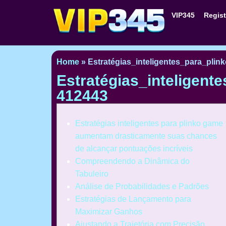
VIP345
Regist
Home
»
Estratégias_inteligentes_para_p
Estratégias_intelige
412443
Estratégias inteligentes para plinko game
aumentam drasticamente suas chances
de alcançar pontuações incríveis
Compreendendo a Dinâmica do
Tabuleiro
Análise de Probabilidades e Padrões
Estratégias de Lançamento para
Maximizar Ganhos
Ajustando a Trajetória com Precisão