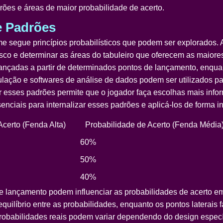
drões e áreas de maior probabilidade de acerto.
e Padrões
me segue princípios probabilísticos que podem ser explorados
o disco e determinar as áreas do tabuleiro que oferecem as mai
ançadas a partir de determinados pontos de lançamento, enqu
lação e softwares de análise de dados podem ser utilizados pa
 esses padrões permite que o jogador faça escolhas mais in
nciais para internalizar esses padrões e aplicá-los de forma int
Acerto (Fenda Alta)
Probabilidade de Acerto (Fenda Média
60%
50%
40%
 de lançamento podem influenciar as probabilidades de acerto 
quilíbrio entre as probabilidades, enquanto os pontos laterais
robabilidades reais podem variar dependendo do design específ