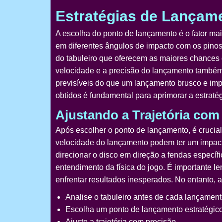
Estratégias de Lançam
A escolha do ponto de lançamento é o fator mais
em diferentes ângulos de impacto com os pinos
do tabuleiro que oferecem as maiores chances 
velocidade e a precisão do lançamento também
previsíveis do que um lançamento brusco e imp
obtidos é fundamental para aprimorar a estratég
Ajustando a Trajetória com
Após escolher o ponto de lançamento, é crucial
velocidade do lançamento podem ter um impacto s
direcionar o disco em direção a fendas específ
entendimento da física do jogo. É importante l
enfrentar resultados inesperados. No entanto, a
Analise o tabuleiro antes de cada lançament
Escolha um ponto de lançamento estratégico
Ajuste a trajetória com precisão.