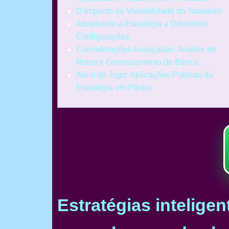
O Impacto da Variabilidade do Tabuleiro
Adaptando a Estratégia a Diferentes
Configurações
Considerações Avançadas: Análise de
Risco e Gerenciamento de Banca
Além do Jogo: Aplicações Práticas da
Estratégia em Plinko
Estratégias intelig