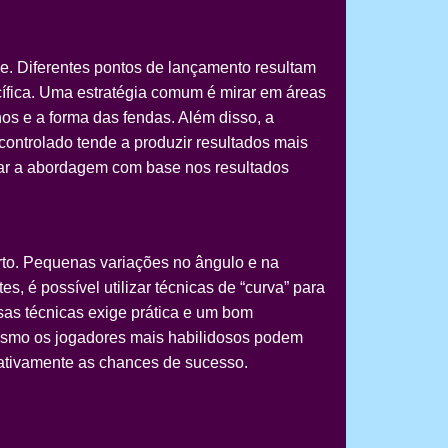
ame. Diferentes pontos de lançamento resultam
cífica. Uma estratégia comum é mirar em áreas
s e a forma das fendas. Além disso, a
ntrolado tende a produzir resultados mais
star a abordagem com base nos resultados
erto. Pequenas variações no ângulo e na
s, é possível utilizar técnicas de “curva” para
ssas técnicas exige prática e um bom
e mesmo os jogadores mais habilidosos podem
icativamente as chances de sucesso.