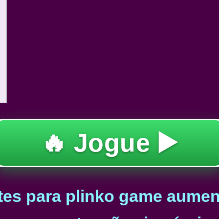
🔥 Jogue ▶️
entes para plinko game aume