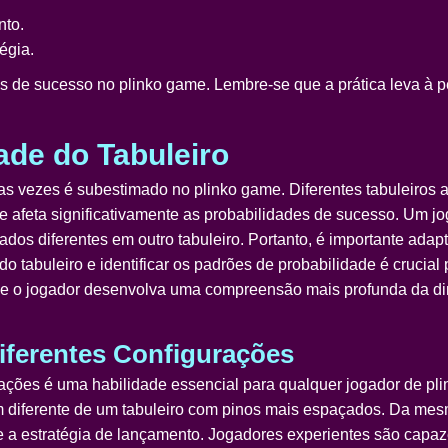
nto.
égia.
 de sucesso no plinko game. Lembre-se que a prática leva à p
ade do Tabuleiro
itas vezes é subestimado no plinko game. Diferentes tabuleiros 
ue afeta significativamente as probabilidades de sucesso. Um 
dos diferentes em outro tabuleiro. Portanto, é importante adapta
o tabuleiro e identificar os padrões de probabilidade é crucia
que o jogador desenvolva uma compreensão mais profunda da din
iferentes Configurações
urações é uma habilidade essencial para qualquer jogador de p
diferente de um tabuleiro com pinos mais espaçados. Da mesm
 e a estratégia de lançamento. Jogadores experientes são capaz