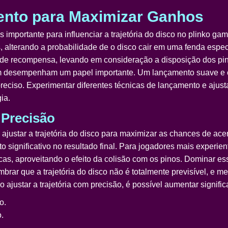
ento para Maximizar Ganhos
 importante para influenciar a trajetória do disco no plinko g
, alterando a probabilidade de o disco cair em uma fenda espe
de recompensa, levando em consideração a disposição dos pino
 desempenham um papel importante. Um lançamento suave e co
reciso. Experimentar diferentes técnicas de lançamento e aju
ia.
 Precisão
 ajustar a trajetória do disco para maximizar as chances de ac
ignificativo no resultado final. Para jogadores mais experiente
icas, aproveitando o efeito da colisão com os pinos. Dominar e
embrar que a trajetória do disco não é totalmente previsível, 
o ajustar a trajetória com precisão, é possível aumentar signif
o.
.