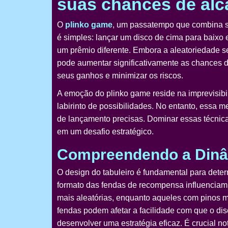
suas chances de alc
O
plinko game
, um passatempo que combina so
é simples: lançar um disco de cima para baixo
um prêmio diferente. Embora a aleatoriedade sej
pode aumentar significativamente as chances de
seus ganhos e minimizar os riscos.
A emoção do plinko game reside na imprevisibi
labirinto de possibilidades. No entanto, essa 
de lançamento precisas. Dominar essas técnica
em um desafio estratégico.
Compreendendo a Dinâm
O design do tabuleiro é fundamental para deter
formato das fendas de recompensa influenciam d
mais aleatórias, enquanto aqueles com pinos m
fendas podem afetar a facilidade com que o di
desenvolver uma estratégia eficaz. É crucial n