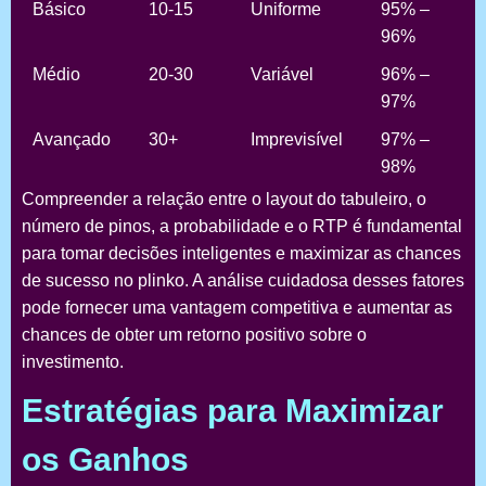
Básico
10-15
Uniforme
95% –
96%
Médio
20-30
Variável
96% –
97%
Avançado
30+
Imprevisível
97% –
98%
Compreender a relação entre o layout do tabuleiro, o
número de pinos, a probabilidade e o RTP é fundamental
para tomar decisões inteligentes e maximizar as chances
de sucesso no plinko. A análise cuidadosa desses fatores
pode fornecer uma vantagem competitiva e aumentar as
chances de obter um retorno positivo sobre o
investimento.
Estratégias para Maximizar
os Ganhos