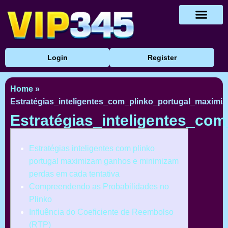
Baixar Aplicativo
Caça Níqueis
Cassino Ao Vivo
Login
Register
Home
»
Estratégias_inteligentes_com_plinko_portugal_maxim
Estratégias_inteligentes_c
Estratégias inteligentes com plinko
portugal maximizam ganhos e minimizam
perdas em cada tentativa
Compreendendo as Probabilidades no
Plinko
Influência do Coeficiente de Reembolso
(RTP)