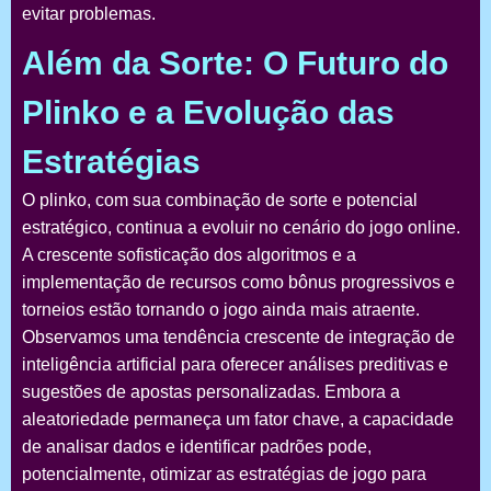
evitar problemas.
Além da Sorte: O Futuro do
Plinko e a Evolução das
Estratégias
O plinko, com sua combinação de sorte e potencial
estratégico, continua a evoluir no cenário do jogo online.
A crescente sofisticação dos algoritmos e a
implementação de recursos como bônus progressivos e
torneios estão tornando o jogo ainda mais atraente.
Observamos uma tendência crescente de integração de
inteligência artificial para oferecer análises preditivas e
sugestões de apostas personalizadas. Embora a
aleatoriedade permaneça um fator chave, a capacidade
de analisar dados e identificar padrões pode,
potencialmente, otimizar as estratégias de jogo para