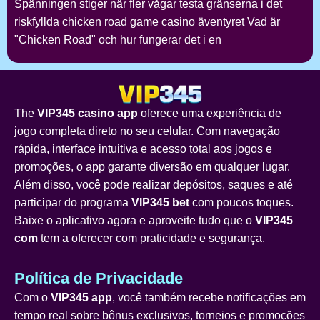
Spänningen stiger när fler vågar testa gränserna i det
riskfyllda chicken road game casino äventyret Vad är
"Chicken Road" och hur fungerar det i en
The
VIP345 casino app
oferece uma experiência de
jogo completa direto no seu celular. Com navegação
rápida, interface intuitiva e acesso total aos jogos e
promoções, o app garante diversão em qualquer lugar.
Além disso, você pode realizar depósitos, saques e até
participar do programa
VIP345 bet
com poucos toques.
Baixe o aplicativo agora e aproveite tudo que o
VIP345
com
tem a oferecer com praticidade e segurança.
Política de Privacidade
Com o
VIP345 app
, você também recebe notificações em
tempo real sobre bônus exclusivos, torneios e promoções