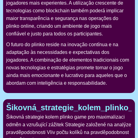
jogadores mais experientes. A utilização crescente de
tecnologias como blockchain também poderá implicar
maior transparência e segurança nas operações do
plinko online, criando um ambiente de jogo mais
confiável e justo para todos os participantes.
O futuro do plinko reside na inovação contínua e na
adaptação às necessidades e expectativas dos
jogadores. A combinação de elementos tradicionais com
novas tecnologias e estratégias promete tornar o jogo
ainda mais emocionante e lucrativo para aqueles que o
abordam com inteligência e responsabilidade.
Šikovná_strategie_kolem_plinko_
Šikovná strategie kolem plinko game pro maximalizaci
odměn a vzrušující zážitek Strategie založené na analýze
pravděpodobnosti Vliv počtu kolíků na pravděpodobnost