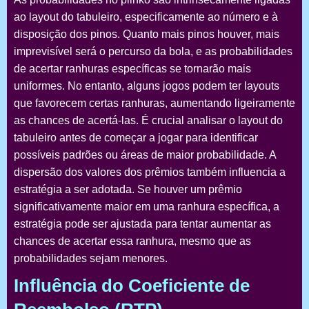
ao layout do tabuleiro, especificamente ao número e à
disposição dos pinos. Quanto mais pinos houver, mais
imprevisível será o percurso da bola, e as probabilidades
de acertar ranhuras específicas se tornarão mais
uniformes. No entanto, alguns jogos podem ter layouts
que favorecem certas ranhuras, aumentando ligeiramente
as chances de acertá-las. É crucial analisar o layout do
tabuleiro antes de começar a jogar para identificar
possíveis padrões ou áreas de maior probabilidade. A
dispersão dos valores dos prêmios também influencia a
estratégia a ser adotada. Se houver um prêmio
significativamente maior em uma ranhura específica, a
estratégia pode ser ajustada para tentar aumentar as
chances de acertar essa ranhura, mesmo que as
probabilidades sejam menores.
Influência do Coeficiente de