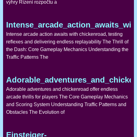
výhry Řízení rozpočtu a
Intense_arcade_action_awaits_wit
Intense arcade action awaits with chickenroad, testing
reflexes and delivering endless replayability The Thrill of
the Dash: Core Gameplay Mechanics Understanding the
Traffic Patterns The
Adorable_adventures_and_chickenr
Adorable adventures and chickenroad offer endless
arcade thrills for players The Core Gameplay Mechanics
and Scoring System Understanding Traffic Patterns and
Obstacles The Evolution of
Einsteiger-