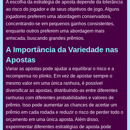
A escolha da estratégia de aposta depende da tolerância
ao risco do jogador e de seus objetivos de jogo. Alguns
jogadores preferem uma abordagem conservadora,
concentrando-se em pequenos ganhos consistentes,
enquanto outros preferem uma abordagem mais
arriscada, buscando grandes prêmios.
A Importância da Variedade nas
Apostas
Variar as apostas pode ajudar a equilibrar o risco e a
recompensa no plinko. Em vez de apostar sempre o
mesmo valor em uma única ranhura, é possível
diversificar as apostas, distribuindo-as entre diferentes
ranhuras com diferentes probabilidades e valores de
prêmio. Isso pode aumentar as chances de acertar um
prêmio em cada rodada e reduzir o risco de perder todo o
orçamento em uma única aposta. Além disso,
experimentar diferentes estratégias de aposta pode