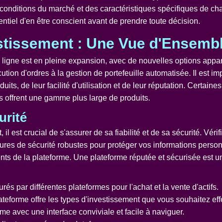
es conditions du marché et des caractéristiques spécifiques de c
sentiel d'en être conscient avant de prendre toute décision.
stissement : Une Vue d'Ensemb
ligne est en pleine expansion, avec de nouvelles options appar
cution d'ordres à la gestion de portefeuille automatisée. Il est i
uits, de leur facilité d'utilisation et de leur réputation. Certai
es offrent une gamme plus large de produits.
urité
il est crucial de s'assurer de sa fiabilité et de sa sécurité. Véri
res de sécurité robustes pour protéger vos informations personne
ents de la plateforme. Une plateforme réputée et sécurisée est 
rés par différentes plateformes pour l'achat et la vente d'actifs.
eforme offre les types d'investissement que vous souhaitez eff
orme avec une interface conviviale et facile à naviguer.