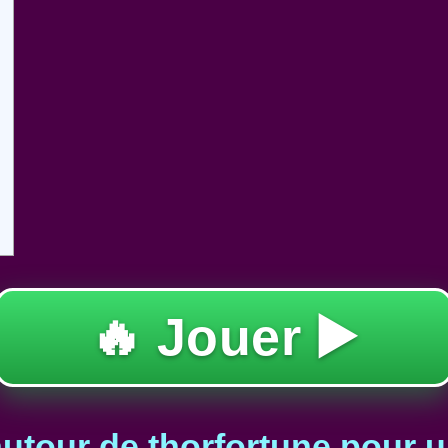
🔥 Jouer ▶️
autour de thorfortune pour u