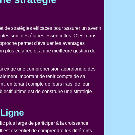
et de stratégies efficaces pour assurer un avenir
gentes sont des étapes essentielles. C’est dans
approche permet d'évaluer les avantages
ion plus éclairée et à une meilleure gestion de
ne qui exige une compréhension approfondie des
également important de tenir compte de sa
nt, en tenant compte de leurs frais, de leur
ectif ultime est de construire une stratégie
 Ligne
c plus large de participer à la croissance
 est essentiel de comprendre les différents