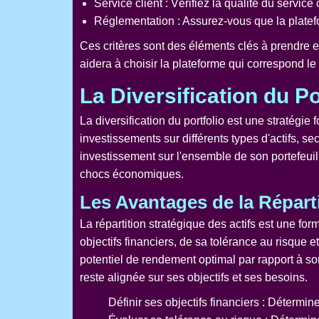
Service client : Vérifiez la qualité du service
Réglementation : Assurez-vous que la platef
Ces critères sont des éléments clés à prendre 
aidera à choisir la plateforme qui correspond le
La Diversification du Po
La diversification du portfolio est une stratégie
investissements sur différents types d'actifs, se
investissement sur l'ensemble de son portefeuill
chocs économiques.
Les Avantages de la Réparti
La répartition stratégique des actifs est une for
objectifs financiers, de sa tolérance au risque 
potentiel de rendement optimal par rapport à son
reste alignée sur ses objectifs et ses besoins.
Définir ses objectifs financiers : Déterm