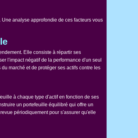
t. Une analyse approfondie de ces facteurs vous
le
rendement. Elle consiste à répartir ses
iser l'impact négatif de la performance d'un seul
 du marché et de protéger ses actifs contre les
feuille à chaque type d'actif en fonction de ses
truire un portefeuille équilibré qui offre un
e revue périodiquement pour s'assurer qu'elle