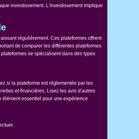
haque investissement. L'investissement implique
le
aissant régulièrement. Ces plateformes offrent
mportant de comparer les différentes plateformes
nes plateformes se spécialisent dans des types
fiez si la plateforme est réglementée par les
lles et financières. Lisez les avis d'autres
un élément essentiel pour une expérience
ectuer.