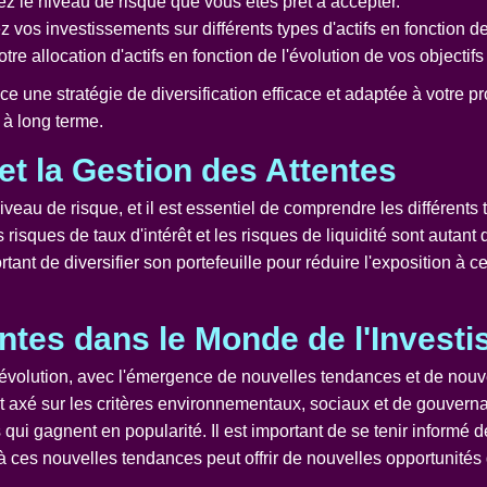
ez le niveau de risque que vous êtes prêt à accepter.
ez vos investissements sur différents types d'actifs en fonction de
otre allocation d'actifs en fonction de l'évolution de vos objecti
e une stratégie de diversification efficace et adaptée à votre pro
à long terme.
t la Gestion des Attentes
veau de risque, et il est essentiel de comprendre les différent
 risques de taux d'intérêt et les risques de liquidité sont autant 
tant de diversifier son portefeuille pour réduire l'exposition à c
tes dans le Monde de l'Invest
évolution, avec l'émergence de nouvelles tendances et de nouve
t axé sur les critères environnementaux, sociaux et de gouverna
i gagnent en popularité. Il est important de se tenir informé 
à ces nouvelles tendances peut offrir de nouvelles opportunités 