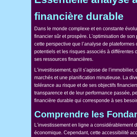
financière durable
Dans le monde complexe et en constante évolution
financier sûr et prospère. L'optimisation de son 
cette perspective que l’analyse de plateforme
potentiels et les risques associés à différentes
ses ressources financières.
L'investissement, qu'il s'agisse de l'immobilie
marchés et une planification minutieuse. La div
tolérance au risque et de ses objectifs financie
transparence et de leur performance passée, peu
financière durable qui corresponde à ses besoin
Comprendre les Fondam
L'investissement en ligne a considérablement dé
économique. Cependant, cette accessibilité accr