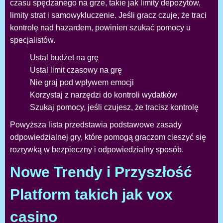
czasu spędzanego na grze, takie jak limity depozytów,
limity strat i samowykluczenie. Jeśli gracz czuje, że traci
kontrolę nad hazardem, powinien szukać pomocy u
specjalistów.
Ustal budżet na grę
Ustal limit czasowy na grę
Nie graj pod wpływem emocji
Korzystaj z narzędzi do kontroli wydatków
Szukaj pomocy, jeśli czujesz, że tracisz kontrolę
Powyższa lista przedstawia podstawowe zasady
odpowiedzialnej gry, które pomogą graczom cieszyć się
rozrywką w bezpieczny i odpowiedzialny sposób.
Nowe Trendy i Przyszłość
Platform takich jak vox
casino