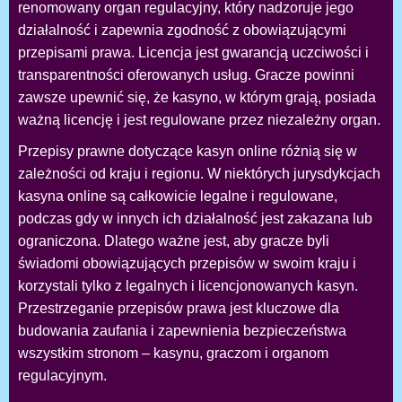
renomowany organ regulacyjny, który nadzoruje jego
działalność i zapewnia zgodność z obowiązującymi
przepisami prawa. Licencja jest gwarancją uczciwości i
transparentności oferowanych usług. Gracze powinni
zawsze upewnić się, że kasyno, w którym grają, posiada
ważną licencję i jest regulowane przez niezależny organ.
Przepisy prawne dotyczące kasyn online różnią się w
zależności od kraju i regionu. W niektórych jurysdykcjach
kasyna online są całkowicie legalne i regulowane,
podczas gdy w innych ich działalność jest zakazana lub
ograniczona. Dlatego ważne jest, aby gracze byli
świadomi obowiązujących przepisów w swoim kraju i
korzystali tylko z legalnych i licencjonowanych kasyn.
Przestrzeganie przepisów prawa jest kluczowe dla
budowania zaufania i zapewnienia bezpieczeństwa
wszystkim stronom – kasynu, graczom i organom
regulacyjnym.