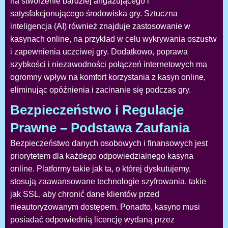
na stworzenie bardziej angażującego i
satysfakcjonującego środowiska gry. Sztuczna
inteligencja (AI) również znajduje zastosowanie w
kasynach online, na przykład w celu wykrywania oszustw
i zapewnienia uczciwej gry. Dodatkowo, poprawa
szybkości i niezawodności połączeń internetowych ma
ogromny wpływ na komfort korzystania z kasyn online,
eliminując opóźnienia i zacinanie się podczas gry.
Bezpieczeństwo i Regulacje
Prawne – Podstawa Zaufania
Bezpieczeństwo danych osobowych i finansowych jest
priorytetem dla każdego odpowiedzialnego kasyna
online. Platformy takie jak ta, o której dyskutujemy,
stosują zaawansowane technologie szyfrowania, takie
jak SSL, aby chronić dane klientów przed
nieautoryzowanym dostępem. Ponadto, kasyno musi
posiadać odpowiednią licencję wydaną przez