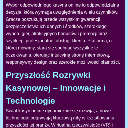
Wybór odpowiedniego kasyna online to odpowiedzialna
decyzja, która wymaga uwzględnienia wielu czynników.
Gracze poszukują przede wszystkim gwarancji
bezpieczeństwa ich danych i środków, szerokiego
wyboru gier, atrakcyjnych bonusów i promocji oraz
szybkiej i profesjonalnej obsługi klienta. Platforma, o
której mówimy, stara się spełniać wszystkie te
oczekiwania, oferując intuicyjną stronę internetową,
responsywny design oraz szerokie możliwości płatności.
Przyszłość Rozrywki
Kasynowej – Innowacje i
Technologie
Świat kasyn online dynamicznie się rozwija, a nowe
technologie odgrywają kluczową rolę w kształtowaniu
przyszłości tej branży. Wirtualna rzeczywistość (VR) i