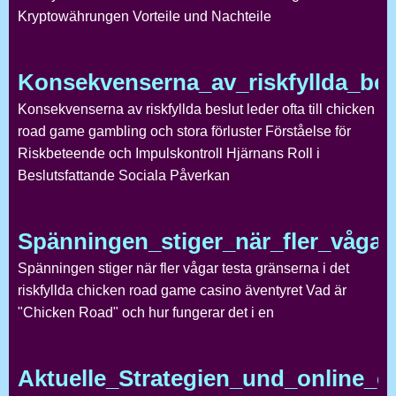
Kryptowährungen Vorteile und Nachteile
Konsekvenserna_av_riskfyllda_bes
Konsekvenserna av riskfyllda beslut leder ofta till chicken
road game gambling och stora förluster Förståelse för
Riskbeteende och Impulskontroll Hjärnans Roll i
Beslutsfattande Sociala Påverkan
Spänningen_stiger_när_fler_vågar_
Spänningen stiger när fler vågar testa gränserna i det
riskfyllda chicken road game casino äventyret Vad är
"Chicken Road" och hur fungerar det i en
Aktuelle_Strategien_und_online_c