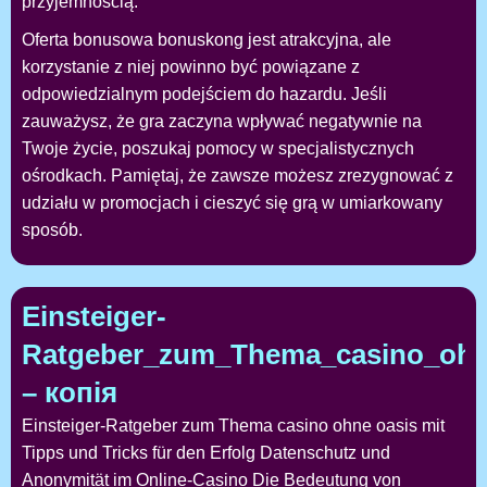
przyjemnością.
Oferta bonusowa bonuskong jest atrakcyjna, ale
korzystanie z niej powinno być powiązane z
odpowiedzialnym podejściem do hazardu. Jeśli
zauważysz, że gra zaczyna wpływać negatywnie na
Twoje życie, poszukaj pomocy w specjalistycznych
ośrodkach. Pamiętaj, że zawsze możesz zrezygnować z
udziału w promocjach i cieszyć się grą w umiarkowany
sposób.
Einsteiger-
Ratgeber_zum_Thema_casino_ohne
– копія
Einsteiger-Ratgeber zum Thema casino ohne oasis mit
Tipps und Tricks für den Erfolg Datenschutz und
Anonymität im Online-Casino Die Bedeutung von