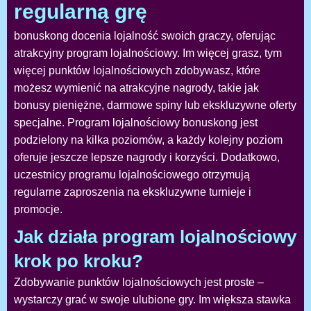
regularną grę
bonuskong docenia lojalność swoich graczy, oferując
atrakcyjny program lojalnościowy. Im więcej grasz, tym
więcej punktów lojalnościowych zdobywasz, które
możesz wymienić na atrakcyjne nagrody, takie jak
bonusy pieniężne, darmowe spiny lub ekskluzywne oferty
specjalne. Program lojalnościowy bonuskong jest
podzielony na kilka poziomów, a każdy kolejny poziom
oferuje jeszcze lepsze nagrody i korzyści. Dodatkowo,
uczestnicy programu lojalnościowego otrzymują
regularne zaproszenia na ekskluzywne turnieje i
promocje.
Jak działa program lojalnościowy
krok po kroku?
Zdobywanie punktów lojalnościowych jest proste –
wystarczy grać w swoje ulubione gry. Im większa stawka