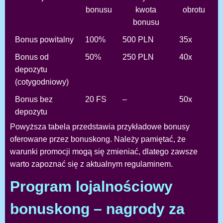
bonusu
kwota
obrotu
bonusu
Bonus powitalny
100%
500 PLN
35x
Bonus od
50%
250 PLN
40x
depozytu
(cotygodniowy)
Bonus bez
20 FS
–
50x
depozytu
Powyższa tabela przedstawia przykładowe bonusy
oferowane przez bonuskong. Należy pamiętać, że
warunki promocji mogą się zmieniać, dlatego zawsze
warto zapoznać się z aktualnym regulaminem.
Program lojalnościowy
bonuskong – nagrody za