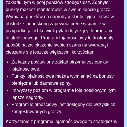
zakładu, tym więcej punktów zdobędziesz. Zdobyte
punkty możesz monitorować w swoim koncie gracza.
Wymiana punktów na nagrody jest intuicyjna i łatwa w
obsłudze. bonuskong zapewnia pełne wsparcie w
przypadku jakichkolwiek pytań dotyczących programu
lojalnościowego. Program lojalnościowy to doskonały
sposób na zwiększenie swoich szans na wygraną i
cieszenie się jeszcze większymi korzyściami.
Za każdy postawiony zakład otrzymujesz punkty
lojalnościowe.
Punkty lojalnościowe można wymieniać na bonusy
pieniężne lub darmowe spiny.
Im wyższy poziom w programie lojalnościowym, tym
lepsze nagrody.
Program lojalnościowy jest dostępny dla wszystkich
zarejestrowanych graczy.
Korzystanie z programu lojalnościowego to strategiczny