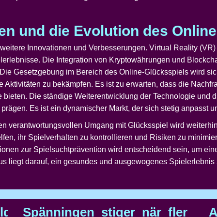
en und die Evolution des Onlin
t weitere Innovationen und Verbesserungen. Virtual Reality (V
elerlebnisse. Die Integration von Kryptowährungen und Blockc
 Die Gesetzgebung im Bereich des Online-Glücksspiels wird sic
le Aktivitäten zu bekämpfen. Es ist zu erwarten, dass die Nach
 bieten. Die ständige Weiterentwicklung der Technologie und d
rägen. Es ist ein dynamischer Markt, der sich stetig anpasst u
en verantwortungsvollen Umgang mit Glücksspiel wird weiterh
lfen, ihr Spielverhalten zu kontrollieren und Risiken zu minim
onen zur Spielsuchtprävention wird entscheidend sein, um ein
us liegt darauf, ein gesundes und ausgewogenes Spielerlebnis 
lda_beslut_leder_ofta_till_chicken
Spänningen_stiger_när_fler_våg
A