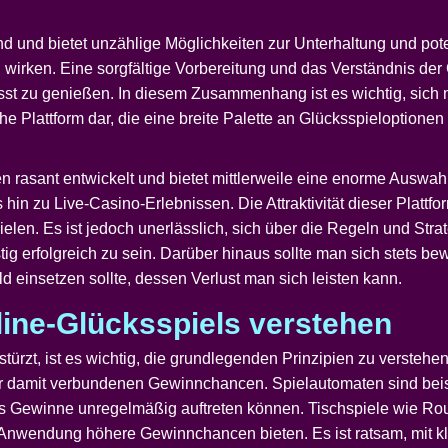
end und bietet unzählige Möglichkeiten zur Unterhaltung und pot
 wirken. Eine sorgfältige Vorbereitung und das Verständnis de
st zu genießen. In diesem Zusammenhang ist es wichtig, sich 
che Plattform dar, die eine breite Palette an Glücksspieloptione
en rasant entwickelt und bietet mittlerweile eine enorme Auswa
hin zu Live-Casino-Erlebnissen. Die Attraktivität dieser Plattfor
pielen. Es ist jedoch unerlässlich, sich über die Regeln und Str
g erfolgreich zu sein. Darüber hinaus sollte man sich stets be
 einsetzen sollte, dessen Verlust man sich leisten kann.
ine-Glücksspiels verstehen
stürzt, ist es wichtig, die grundlegenden Prinzipien zu versteh
er damit verbundenen Gewinnchancen. Spielautomaten sind beis
dass Gewinne unregelmäßig auftreten können. Tischspiele wie Ro
 Anwendung höhere Gewinnchancen bieten. Es ist ratsam, mit k