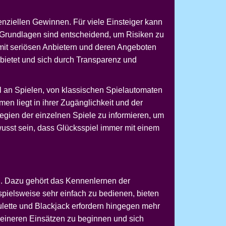
enziellen Gewinnen. Für viele Einsteiger kann
r Grundlagen sind entscheidend, um Risiken zu
mit seriösen Anbietern und deren Angeboten
n bietet und sich durch Transparenz und
hl an Spielen, von klassischen Spielautomaten
men liegt in ihrer Zugänglichkeit und der
ategien der einzelnen Spiele zu informieren, um
wusst sein, dass Glücksspiel immer mit einem
en. Dazu gehört das Kennenlernen der
pielsweise sehr einfach zu bedienen, bieten
ulette und Blackjack erfordern hingegen mehr
leineren Einsätzen zu beginnen und sich