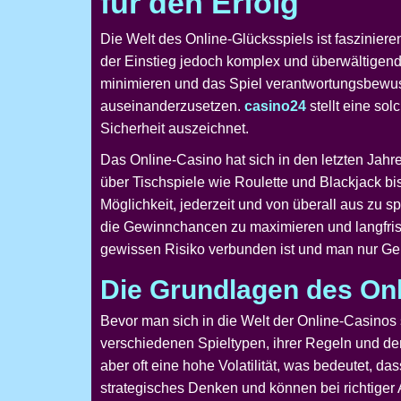
für den Erfolg
Die Welt des Online-Glücksspiels ist faszinier
der Einstieg jedoch komplex und überwältigend
minimieren und das Spiel verantwortungsbewus
auseinanderzusetzen.
casino24
stellt eine sol
Sicherheit auszeichnet.
Das Online-Casino hat sich in den letzten Jahr
über Tischspiele wie Roulette und Blackjack bis 
Möglichkeit, jederzeit und von überall aus zu s
die Gewinnchancen zu maximieren und langfristi
gewissen Risiko verbunden ist und man nur Geld
Die Grundlagen des Onl
Bevor man sich in die Welt der Online-Casinos 
verschiedenen Spieltypen, ihrer Regeln und d
aber oft eine hohe Volatilität, was bedeutet, 
strategisches Denken und können bei richtiger