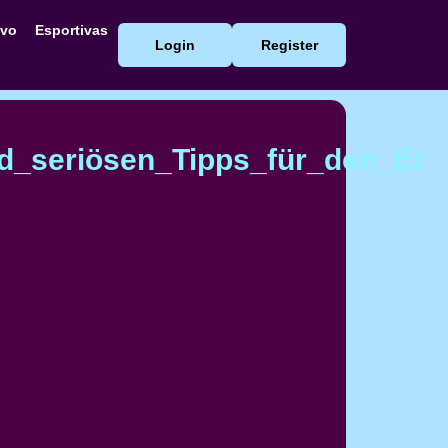
ivo
Esportivas
Login
Register
d_seriösen_Tipps_für_den_Er