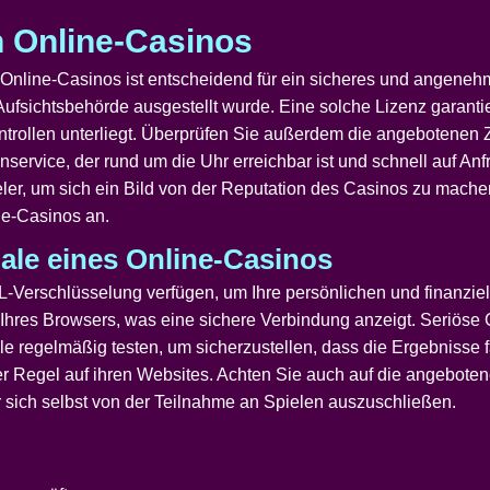
n Online-Casinos
Online-Casinos ist entscheidend für ein sicheres und angenehme
Aufsichtsbehörde ausgestellt wurde. Eine solche Lizenz garanti
ontrollen unterliegt. Überprüfen Sie außerdem die angebotenen
ervice, der rund um die Uhr erreichbar ist und schnell auf Anfra
ler, um sich ein Bild von der Reputation des Casinos zu mach
ne-Casinos an.
ale eines Online-Casinos
L-Verschlüsselung verfügen, um Ihre persönlichen und finanzie
 Ihres Browsers, was eine sichere Verbindung anzeigt. Seriöse
le regelmäßig testen, um sicherzustellen, dass die Ergebnisse
 der Regel auf ihren Websites. Achten Sie auch auf die angebo
r sich selbst von der Teilnahme an Spielen auszuschließen.