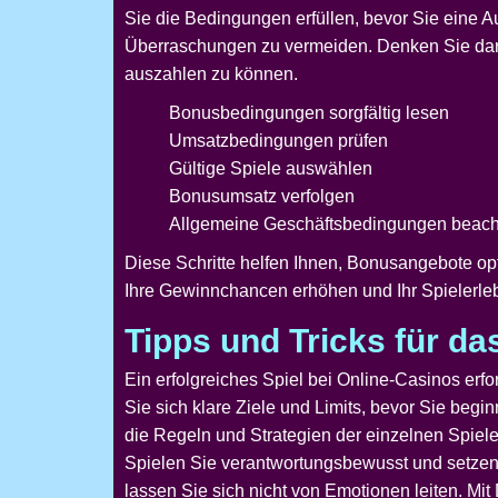
Sie die Bedingungen erfüllen, bevor Sie eine 
Überraschungen zu vermeiden. Denken Sie dara
auszahlen zu können.
Bonusbedingungen sorgfältig lesen
Umsatzbedingungen prüfen
Gültige Spiele auswählen
Bonusumsatz verfolgen
Allgemeine Geschäftsbedingungen beach
Diese Schritte helfen Ihnen, Bonusangebote o
Ihre Gewinnchancen erhöhen und Ihr Spielerleb
Tipps und Tricks für da
Ein erfolgreiches Spiel bei Online-Casinos erf
Sie sich klare Ziele und Limits, bevor Sie beg
die Regeln und Strategien der einzelnen Spie
Spielen Sie verantwortungsbewusst und setzen S
lassen Sie sich nicht von Emotionen leiten. M