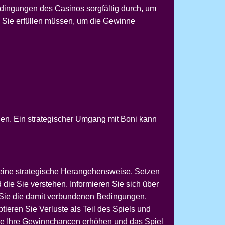
dingungen des Casinos sorgfältig durch, um
 Sie erfüllen müssen, um die Gewinne
n. Ein strategischer Umgang mit Boni kann
d eine strategische Herangehensweise. Setzen
die Sie verstehen. Informieren Sie sich über
 Sie die damit verbundenen Bedingungen.
ieren Sie Verluste als Teil des Spiels und
Sie Ihre Gewinnchancen erhöhen und das Spiel