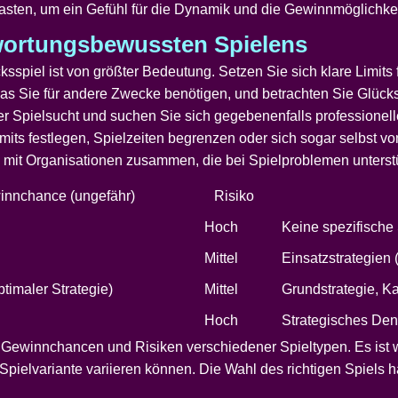
sten, um ein Gefühl für die Dynamik und die Gewinnmöglichkei
wortungsbewussten Spielens
piel ist von größter Bedeutung. Setzen Sie sich klare Limits f
 das Sie für andere Zwecke benötigen, und betrachten Sie Glückss
r Spielsucht und suchen Sie sich gegebenenfalls professionelle
imits festlegen, Spielzeiten begrenzen oder sich sogar selbst 
n mit Organisationen zusammen, die bei Spielproblemen unterst
nnchance (ungefähr)
Risiko
Hoch
Keine spezifische
Mittel
Einsatzstrategien (
ptimaler Strategie)
Mittel
Grundstrategie, Ka
Hoch
Strategisches Den
e Gewinnchancen und Risiken verschiedener Spieltypen. Es ist 
Spielvariante variieren können. Die Wahl des richtigen Spiels h