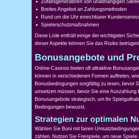
Zufallsgeneratoren von unabhängigen Stelle
Breites Angebot an Zahlungsmethoden
Rund um die Uhr erreichbarer Kundenservic
Spielerschutzmaßnahmen
Diese Liste enthält einige der wichtigsten Sic
dieser Aspekte können Sie das Risiko betrüger
Bonusangebote und Pr
Online-Casinos bieten oft attraktive Bonusan
können in verschiedenen Formen auftreten, wie
Bonusbedingungen sorgfältig zu lesen, bevor S
umsetzen müssen, bevor Sie eine Auszahlung 
Bonusangebote strategisch, um Ihr Spielgutha
Bedingungen bewusst.
Strategien zur optimalen 
Wählen Sie Boni mit fairen Umsatzbedingungen 
zählen. Nutzen Sie Freispiele, um neue Spiele 