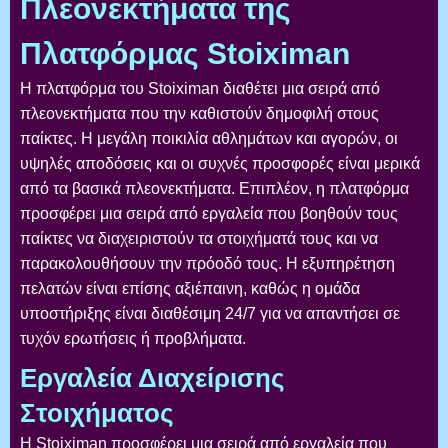
Πλεονεκτήματα της
Πλατφόρμας Stoiximan
Η πλατφόρμα του Stoiximan διαθέτει μια σειρά από
πλεονεκτήματα που την καθιστούν δημοφιλή στους
παίκτες. Η μεγάλη ποικιλία αθλημάτων και αγορών, οι
υψηλές αποδόσεις και οι συχνές προσφορές είναι μερικά
από τα βασικά πλεονεκτήματα. Επιπλέον, η πλατφόρμα
προσφέρει μια σειρά από εργαλεία που βοηθούν τους
παίκτες να διαχειριστούν τα στοιχήματά τους και να
παρακολουθήσουν την πρόοδό τους. Η εξυπηρέτηση
πελατών είναι επίσης αξιέπαινη, καθώς η ομάδα
υποστήριξης είναι διαθέσιμη 24/7 για να απαντήσει σε
τυχόν ερωτήσεις ή προβλήματα.
Εργαλεία Διαχείρισης
Στοιχήματος
Η Stoiximan προσφέρει μια σειρά από εργαλεία που