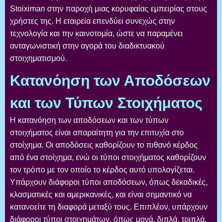
Stoiximan στην παροχή μιας κορυφαίας εμπειρίας στους
χρήστες της. Η εταιρεία επενδύει συνεχώς στην
τεχνολογία και την καινοτομία, ώστε να παραμένει
ανταγωνιστική στην αγορά του διαδικτυακού
στοιχηματισμού.
Κατανόηση των Αποδόσεων
και των Τύπων Στοιχήματος
Η κατανόηση των αποδόσεων και των τύπων
στοιχήματος είναι απαραίτητη για την επιτυχία στο
στοίχημα. Οι αποδόσεις καθορίζουν το πιθανό κέρδος
από ένα στοίχημα, ενώ οι τύποι στοιχήματος καθορίζουν
τον τρόπο με τον οποίο το κέρδος αυτό υπολογίζεται.
Υπάρχουν διάφοροι τύποι αποδόσεων, όπως δεκαδικές,
κλασματικές και αμερικανικές, και είναι σημαντικό να
κατανοείτε τη διαφορά μεταξύ τους. Επιπλέον, υπάρχουν
διάφοροι τύποι στοιχημάτων, όπως μονά, διπλά, τριπλά,