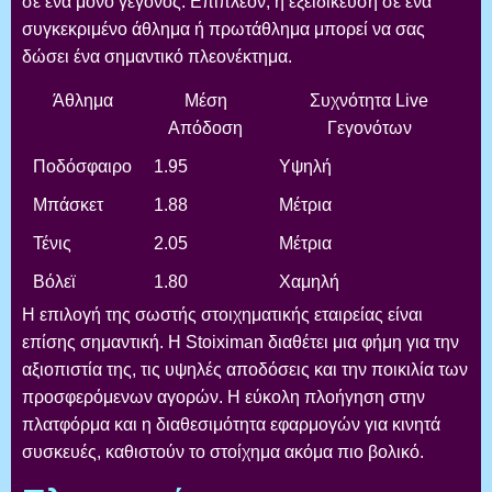
σε ένα μόνο γεγονός. Επιπλέον, η εξειδίκευση σε ένα
συγκεκριμένο άθλημα ή πρωτάθλημα μπορεί να σας
δώσει ένα σημαντικό πλεονέκτημα.
Άθλημα
Μέση
Συχνότητα Live
Απόδοση
Γεγονότων
Ποδόσφαιρο
1.95
Υψηλή
Μπάσκετ
1.88
Μέτρια
Τένις
2.05
Μέτρια
Βόλεϊ
1.80
Χαμηλή
Η επιλογή της σωστής στοιχηματικής εταιρείας είναι
επίσης σημαντική. Η Stoiximan διαθέτει μια φήμη για την
αξιοπιστία της, τις υψηλές αποδόσεις και την ποικιλία των
προσφερόμενων αγορών. Η εύκολη πλοήγηση στην
πλατφόρμα και η διαθεσιμότητα εφαρμογών για κινητά
συσκευές, καθιστούν το στοίχημα ακόμα πιο βολικό.