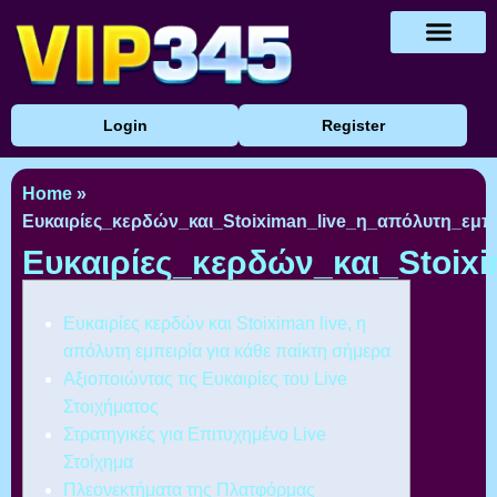
Baixar Aplicativo
Caça Níqueis
Cassino Ao Vivo
Login
Register
Home
»
Ευκαιρίες_κερδών_και_Stoiximan_live_η_απόλυτη_εμπ
Ευκαιρίες_κερδών_και_Stoix
Ευκαιρίες κερδών και Stoiximan live, η
απόλυτη εμπειρία για κάθε παίκτη σήμερα
Αξιοποιώντας τις Ευκαιρίες του Live
Στοιχήματος
Στρατηγικές για Επιτυχημένο Live
Στοίχημα
Πλεονεκτήματα της Πλατφόρμας