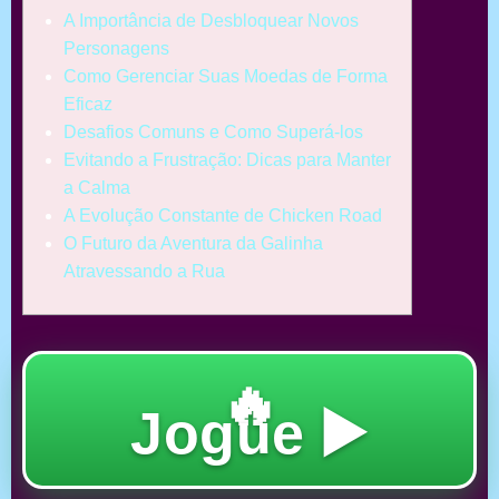
A Importância de Desbloquear Novos
Personagens
Como Gerenciar Suas Moedas de Forma
Eficaz
Desafios Comuns e Como Superá-los
Evitando a Frustração: Dicas para Manter
a Calma
A Evolução Constante de Chicken Road
O Futuro da Aventura da Galinha
Atravessando a Rua
🔥
Jogue ▶️