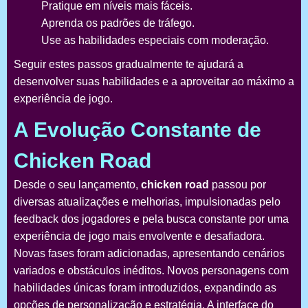
Pratique em níveis mais fáceis.
Aprenda os padrões de tráfego.
Use as habilidades especiais com moderação.
Seguir estes passos gradualmente te ajudará a
desenvolver suas habilidades e a aproveitar ao máximo a
experiência de jogo.
A Evolução Constante de
Chicken Road
Desde o seu lançamento,
chicken road
passou por
diversas atualizações e melhorias, impulsionadas pelo
feedback dos jogadores e pela busca constante por uma
experiência de jogo mais envolvente e desafiadora.
Novas fases foram adicionadas, apresentando cenários
variados e obstáculos inéditos. Novos personagens com
habilidades únicas foram introduzidos, expandindo as
opções de personalização e estratégia. A interface do