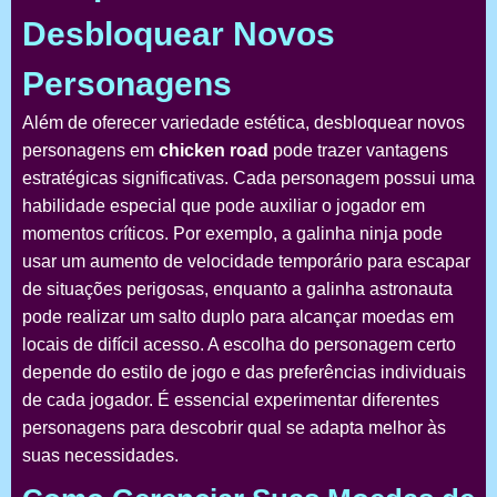
Desbloquear Novos
Personagens
Além de oferecer variedade estética, desbloquear novos
personagens em
chicken road
pode trazer vantagens
estratégicas significativas. Cada personagem possui uma
habilidade especial que pode auxiliar o jogador em
momentos críticos. Por exemplo, a galinha ninja pode
usar um aumento de velocidade temporário para escapar
de situações perigosas, enquanto a galinha astronauta
pode realizar um salto duplo para alcançar moedas em
locais de difícil acesso. A escolha do personagem certo
depende do estilo de jogo e das preferências individuais
de cada jogador. É essencial experimentar diferentes
personagens para descobrir qual se adapta melhor às
suas necessidades.