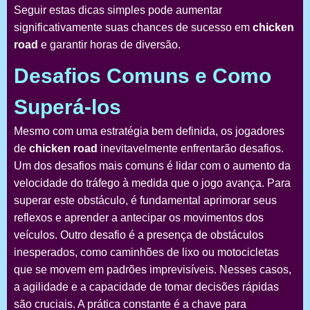
Seguir estas dicas simples pode aumentar
significativamente suas chances de sucesso em
chicken
road
e garantir horas de diversão.
Desafios Comuns e Como
Superá-los
Mesmo com uma estratégia bem definida, os jogadores
de
chicken road
inevitavelmente enfrentarão desafios.
Um dos desafios mais comuns é lidar com o aumento da
velocidade do tráfego à medida que o jogo avança. Para
superar este obstáculo, é fundamental aprimorar seus
reflexos e aprender a antecipar os movimentos dos
veículos. Outro desafio é a presença de obstáculos
inesperados, como caminhões de lixo ou motocicletas
que se movem em padrões imprevisíveis. Nesses casos,
a agilidade e a capacidade de tomar decisões rápidas
são cruciais. A prática constante é a chave para