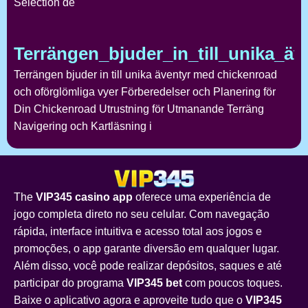
Sélection de
Terrängen_bjuder_in_till_unika_ä
Terrängen bjuder in till unika äventyr med chickenroad
och oförglömliga vyer Förberedelser och Planering för
Din Chickenroad Utrustning för Utmanande Terräng
Navigering och Kartläsning i
The
VIP345 casino app
oferece uma experiência de
jogo completa direto no seu celular. Com navegação
rápida, interface intuitiva e acesso total aos jogos e
promoções, o app garante diversão em qualquer lugar.
Além disso, você pode realizar depósitos, saques e até
participar do programa
VIP345 bet
com poucos toques.
Baixe o aplicativo agora e aproveite tudo que o
VIP345