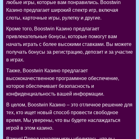
любые игры, которые вам понравились. Boostwin
Казино предлагает широкий спектр игр, включая
слоты, карточные игры, рулетку и другие.
Кроме того, Boostwin Казино предлагает
привлекательные бонусы, которые помогут вам
начать играть с более высокими ставками. Вы можете
получать бонусы за регистрацию, депозит и за участие
в играх.
Также, Boostwin Казино предлагает
высококачественное программное обеспечение,
которое обеспечивает безопасность и
конфиденциальность вашей информации.
В целом, Boostwin Казино – это отличное решение для
тех, кто ищет новый способ провести свободное
время. Мы уверены, что вы будете наслаждаться
игрой в этом казино.
Важно! Перед началом игры убедитесь, что вы