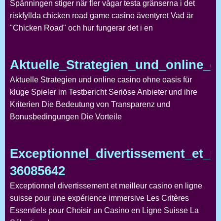
Spänningen stiger när fler vågar testa gränserna i det
riskfyllda chicken road game casino äventyret Vad är
"Chicken Road" och hur fungerar det i en
Aktuelle_Strategien_und_online_c
Aktuelle Strategien und online casino ohne oasis für
kluge Spieler im Testbericht Seriöse Anbieter und ihre
Kriterien Die Bedeutung von Transparenz und
Bonusbedingungen Die Vorteile
Exceptionnel_divertissement_et_m
36085642
Exceptionnel divertissement et meilleur casino en ligne
suisse pour une expérience immersive Les Critères
Essentiels pour Choisir un Casino en Ligne Suisse La