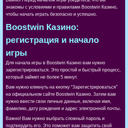
знакомы с условиями и правилами Boostwin Казино,
чтобы начать играть безопасно и успешно.
Boostwin Казино:
регистрация и начало
игры
Для начала игры в Boostwin Казино вам нужно
зарегистрироваться. Это простой и быстрый процесс,
который займет не более 5 минут.
Вам нужно кликнуть на кнопку “Зарегистрироваться”
на официальном сайте Boostwin Казино. Затем вам
нужно ввести свои личные данные, включая имя,
фамилию, дату рождения и адрес электронной почты.
Важно! Вам нужно выбрать сложный пароль и
подтвердить его. Это поможет вам защитить свой