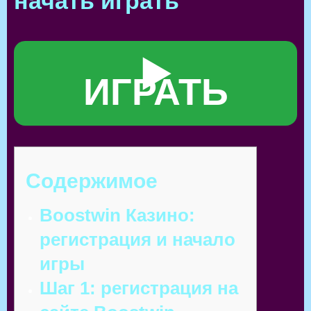
начать играть
▶️
ИГРАТЬ
Содержимое
Boostwin Казино:
регистрация и начало
игры
Шаг 1: регистрация на