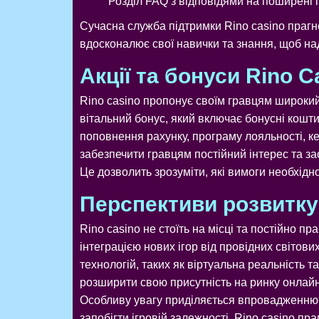
Розділ FAQ з відповідями на поширені 
Сучасна служба підтримки Rino casino праг
вдосконалює свої навички та знання, щоб на
Акції та бонуси Rino 
Rino casino пропонує своїм гравцям широкий 
вітальний бонус, який включає бонусні кошти
поповнення рахунку, програму лояльності, ке
забезпечити гравцям постійний інтерес та за
Це дозволить зрозуміти, які вимоги необхідн
Перспективи розвитку 
Rino casino не стоїть на місці та постійно 
інтеграцією нових ігор від провідних світов
технологій, таких як віртуальна реальність 
розширити свою присутність на ринку онлайн-
Особливу увагу приділяється впровадженню с
запобігти ігровій залежності. Rino casino п