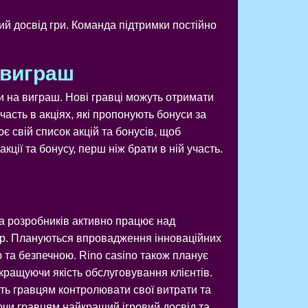
й досвід гри. Команда підтримки постійно
а виграш
си на виграш. Нові гравці можуть отримати
часть в акціях, які пропонують бонуси за
є свій список акцій та бонусів, щоб
ії та бонусу, перш ніж брати в ній участь.
да розробників активно працює над
ігор. Плануються впровадження інноваційних
ю та безпечною. Rino casino також планує
окращуючи якість обслуговування клієнтів.
ть гравцям контролювати свої витрати та
уючи гравцям найкращий ігровий досвід та