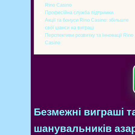
Rino Casino
Професійна служба підтримки
Акції та бонуси Rino Casino: збільште
свої шанси на виграш
Перспективи розвитку та інновації Rino
Casino
Безмежні виграші т
шанувальників азар