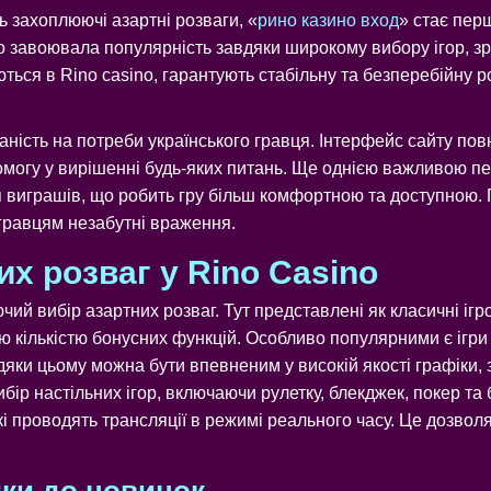
ь захоплюючі азартні розваги, «
рино казино вход
» стає пер
 завоювала популярність завдяки широкому вибору ігор, з
ються в Rino casino, гарантують стабільну та безперебійну
аність на потреби українського гравця. Інтерфейс сайту по
омогу у вирішенні будь-яких питань. Ще однією важливою п
я виграшів, що робить гру більш комфортною та доступною.
и гравцям незабутні враження.
х розваг у Rino Casino
й вибір азартних розваг. Тут представлені як класичні ігров
кількістю бонусних функцій. Особливо популярними є ігри в
дяки цьому можна бути впевненим у високій якості графіки, 
ибір настільних ігор, включаючи рулетку, блекджек, покер та
які проводять трансляції в режимі реального часу. Це дозво