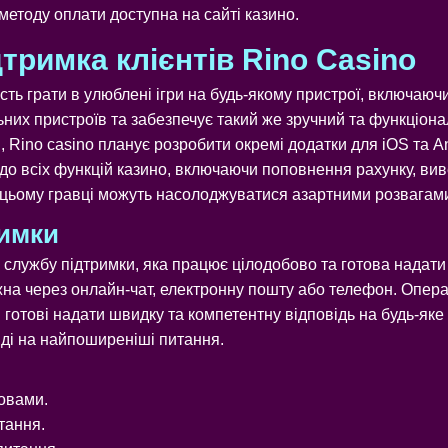
методу оплати доступна на сайті казино.
дтримка клієнтів Rino Casino
сть грати в улюблені ігри на будь-якому пристрої, включаю
них пристроїв та забезпечує такий же зручний та функціонал
, Rino casino планує розробити окремі додатки для iOS та A
о всіх функцій казино, включаючи поповнення рахунку, вивед
 цьому гравці можуть насолоджуватися азартними розвагами в
римки
 службу підтримки, яка працює цілодобово та готова надати
жна через онлайн-чат, електронну пошту або телефон. Опер
отові надати швидку та компетентну відповідь на будь-яке п
іді на найпоширеніші питання.
овами.
тання.