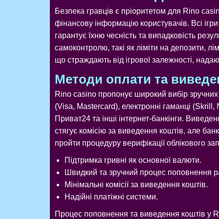
Безпека гравців є пріоритетом для Rino cas
фінансову інформацію користувачів. Всі ігри
гарантує їхню чесність та випадковість резу
самоконтролю, такі як ліміти на депозити, л
що страждають від ігрової залежності, надаюч
Методи оплати та виведе
Rino casino пропонує широкий вибір зручних 
(Visa, Mastercard), електронні гаманці (Skrill
Приват24 та інші інтернет-банкінги. Виведе
стягує комісію за виведення коштів, але бан
пройти процедуру верифікації облікового за
Підтримка гривні як основної валюти.
Швидкий та зручний процес поповнення р
Мінімальні комісії за виведення коштів.
Надійні платіжні системи.
Процес поповнення та виведення коштів у Ri