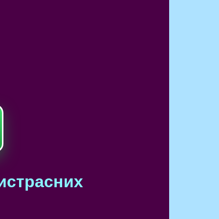
ристрасних