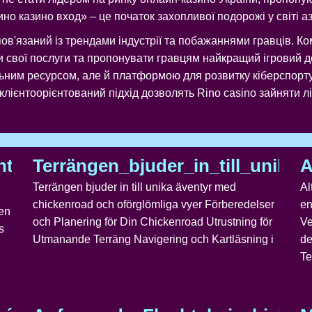
но казино вход» – це початок захопливої подорожі у світі а
пов'язаний із трендами індустрії та побажаннями гравців. К
и свої послуги та пропонувати гравцям найкращий ігровий д
ьним ресурсом, але й платформою для розвитку кіберспорту
лієнтоорієнтований підхід дозволять Rino casino зайняти лі
nt_et_meilleur_casino_en_ligne_sui
Terrängen_bjuder_in_till_unika
A
Terrängen bjuder in till unika äventyr med
Al
chickenroad och oförglömliga vyer Förberedelser
en
 en
och Planering för Din Chickenroad Utrustning för
Ve
s
Utmanande Terräng Navigering och Kartläsning i
de
Te