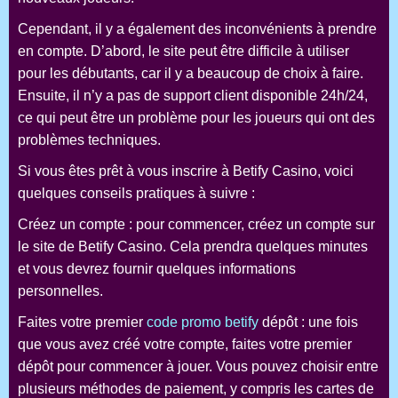
Cependant, il y a également des inconvénients à prendre
en compte. D’abord, le site peut être difficile à utiliser
pour les débutants, car il y a beaucoup de choix à faire.
Ensuite, il n’y a pas de support client disponible 24h/24,
ce qui peut être un problème pour les joueurs qui ont des
problèmes techniques.
Si vous êtes prêt à vous inscrire à Betify Casino, voici
quelques conseils pratiques à suivre :
Créez un compte : pour commencer, créez un compte sur
le site de Betify Casino. Cela prendra quelques minutes
et vous devrez fournir quelques informations
personnelles.
Faites votre premier
code promo betify
dépôt : une fois
que vous avez créé votre compte, faites votre premier
dépôt pour commencer à jouer. Vous pouvez choisir entre
plusieurs méthodes de paiement, y compris les cartes de