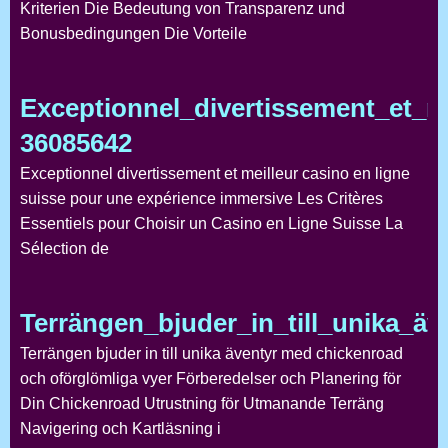
Kriterien Die Bedeutung von Transparenz und
Bonusbedingungen Die Vorteile
Exceptionnel_divertissement_et_m
36085642
Exceptionnel divertissement et meilleur casino en ligne
suisse pour une expérience immersive Les Critères
Essentiels pour Choisir un Casino en Ligne Suisse La
Sélection de
Terrängen_bjuder_in_till_unika_ä
Terrängen bjuder in till unika äventyr med chickenroad
och oförglömliga vyer Förberedelser och Planering för
Din Chickenroad Utrustning för Utmanande Terräng
Navigering och Kartläsning i