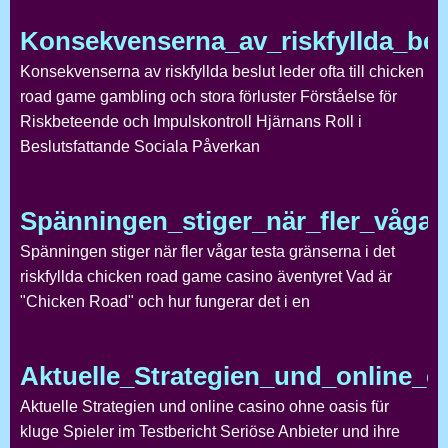
Konsekvenserna_av_riskfyllda_bes
Konsekvenserna av riskfyllda beslut leder ofta till chicken
road game gambling och stora förluster Förståelse för
Riskbeteende och Impulskontroll Hjärnans Roll i
Beslutsfattande Sociala Påverkan
Spänningen_stiger_när_fler_vågar_
Spänningen stiger när fler vågar testa gränserna i det
riskfyllda chicken road game casino äventyret Vad är
"Chicken Road" och hur fungerar det i en
Aktuelle_Strategien_und_online_c
Aktuelle Strategien und online casino ohne oasis für
kluge Spieler im Testbericht Seriöse Anbieter und ihre