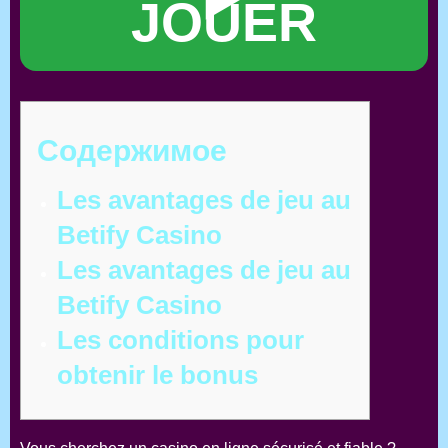
JOUER
Содержимое
Les avantages de jeu au
Betify Casino
Les avantages de jeu au
Betify Casino
Les conditions pour
obtenir le bonus