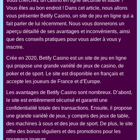
Vous cherchez un casino en ligne sécurisé et fiable ?
Vous êtes au bon endroit ! Dans cet article, nous allons
vous présenter Betify Casino, un site de jeu en ligne qui a
fait parler de lui récemment. Nous vous donnerons un
aperçu détaillé de ses avantages et inconvénients, ainsi
que des conseils pratiques pour vous aider à vous y
inscrire.
Crée en 2020, Betify Casino est un site de jeu en ligne
qui propose une grande variété de jeux de casino, de
poker et de sport. Le site est disponible en français et
accepte les joueurs de France et d’Europe.
Les avantages de Betify Casino sont nombreux. D’abord,
le site est entièrement sécurisé et garantit une
confidentialité totale des transactions. Ensuite, il propose
une grande variété de jeux, y compris des jeux de table,
des machines à sous et des jeux de sport. De plus, le site
offre des bonus réguliers et des promotions pour les
nouveaux joueurs.