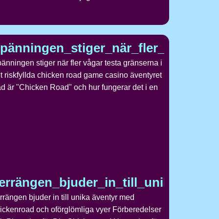
eslut_leder_ofta_till_chicken_roa
pänningen_stiger_när_fler_vågar_te
ks_für_den_Er
änningen stiger när fler vågar testa gränserna i
t riskfyllda chicken road game casino äventyret
d är "Chicken Road" och hur fungerar det i en
Spieler_im_Testberic
_meilleur_casino_en_ligne_suisse_p
errängen_bjuder_in_till_unika_äve
rrängen bjuder in till unika äventyr med
ickenroad och oförglömliga vyer Förberedelser