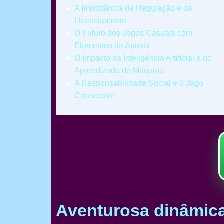
A Importância da Regulação e da
Licenciamento
O Futuro dos Jogos Casuais com
Elementos de Aposta
O Impacto da Inteligência Artificial e do
Aprendizado de Máquina
A Responsabilidade Social e o Jogo
Consciente
Aventurosa dinâmica