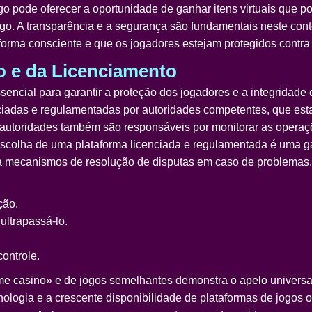
go pode oferecer a oportunidade de ganhar itens virtuais que 
jogo. A transparência e a segurança são fundamentais neste con
 forma consciente e que os jogadores estejam protegidos contra
o e da Licenciamento
sencial para garantir a proteção dos jogadores e a integridade
ciadas e regulamentadas por autoridades competentes, que es
s autoridades também são responsáveis por monitorar as operaçõ
escolha de uma plataforma licenciada e regulamentada é uma ga
o a mecanismos de resolução de disputas em caso de problemas.
ção.
ultrapassá-lo.
ontrole.
e casino» e de jogos semelhantes demonstra o apelo universal
ogia e a crescente disponibilidade de plataformas de jogos on