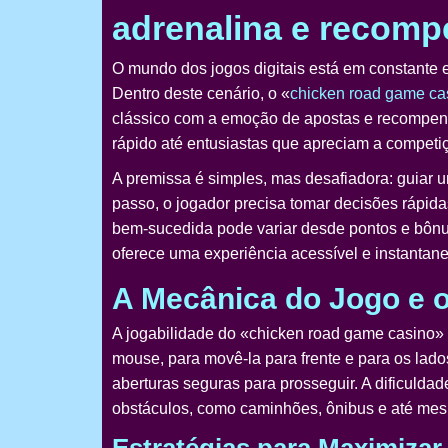
adrenalina e recompe
O mundo dos jogos digitais está em constante 
Dentro deste cenário, o «
chicken road game ca
clássico com a emoção de apostas e recompensa
rápido até entusiastas que apreciam a competiç
A premissa é simples, mas desafiadora: guiar 
passo, o jogador precisa tomar decisões rápida
bem-sucedida pode variar desde pontos e bônus 
oferece uma experiência acessível e instantane
A Mecânica do Jogo e 
A jogabilidade do «chicken road game casino» é
mouse, para movê-la para frente e para os lado
aberturas seguras para prosseguir. A dificuld
obstáculos, como caminhões, ônibus e até mes