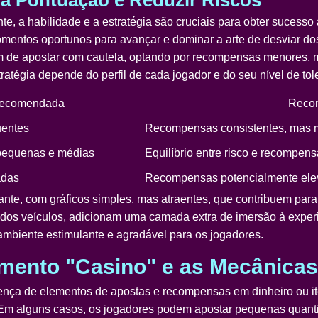
 a Pontuação e Reduzir Riscos
, a habilidade e a estratégia são cruciais para obter sucesso
momentos oportunos para avançar e dominar a arte de desviar do
e apostar com cautela, optando por recompensas menores, ma
atégia depende do perfil de cada jogador e do seu nível de tole
Recomendada
Recom
uentes
Recompensas consistentes, mas 
pequenas e médias
Equilíbrio entre risco e recompens
adas
Recompensas potencialmente elev
rante, com gráficos simples, mas atraentes, que contribuem para 
o dos veículos, adicionam uma camada extra de imersão à expe
 ambiente estimulante e agradável para os jogadores.
emento "Casino" e as Mecânicas
esença de elementos de apostas e recompensas em dinheiro ou i
 Em alguns casos, os jogadores podem apostar pequenas quant