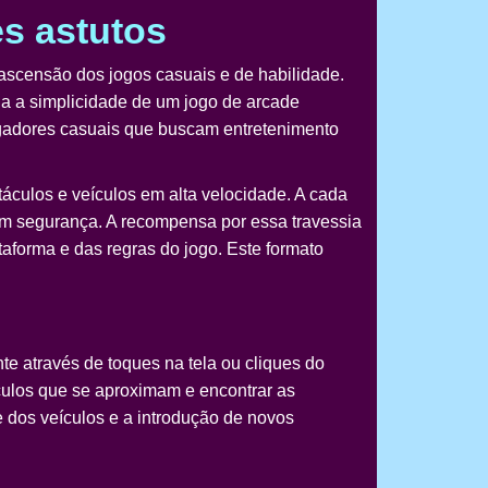
es astutos
 ascensão dos jogos casuais e de habilidade.
a a simplicidade de um jogo de arcade
jogadores casuais que buscam entretenimento
áculos e veículos em alta velocidade. A cada
 em segurança. A recompensa por essa travessia
aforma e das regras do jogo. Este formato
te através de toques na tela ou cliques do
ículos que se aproximam e encontrar as
 dos veículos e a introdução de novos