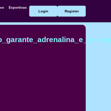
ivo
Esportivas
Login
Register
_garante_adrenalina_e_recom