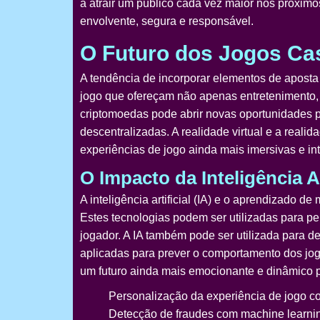
a atrair um público cada vez maior nos próxim
envolvente, segura e responsável.
O Futuro dos Jogos Ca
A tendência de incorporar elementos de aposta
jogo que ofereçam não apenas entretenimento, 
criptomoedas pode abrir novas oportunidades p
descentralizadas. A realidade virtual e a rea
experiências de jogo ainda mais imersivas e int
O Impacto da Inteligência A
A inteligência artificial (IA) e o aprendizado
Estes tecnologias podem ser utilizadas para pe
jogador. A IA também pode ser utilizada para d
aplicadas para prever o comportamento dos jog
um futuro ainda mais emocionante e dinâmico 
Personalização da experiência de jogo c
Detecção de fraudes com machine learni