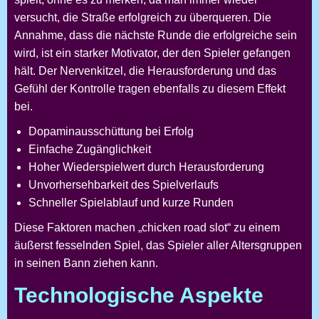
versucht, die Straße erfolgreich zu überqueren. Die
Annahme, dass die nächste Runde die erfolgreiche sein
wird, ist ein starker Motivator, der den Spieler gefangen
hält. Der Nervenkitzel, die Herausforderung und das
Gefühl der Kontrolle tragen ebenfalls zu diesem Effekt
bei.
Dopaminausschüttung bei Erfolg
Einfache Zugänglichkeit
Hoher Wiederspielwert durch Herausforderung
Unvorhersehbarkeit des Spielverlaufs
Schneller Spielablauf und kurze Runden
Diese Faktoren machen „chicken road slot“ zu einem
äußerst fesselnden Spiel, das Spieler aller Altersgruppen
in seinen Bann ziehen kann.
Technologische Aspekte