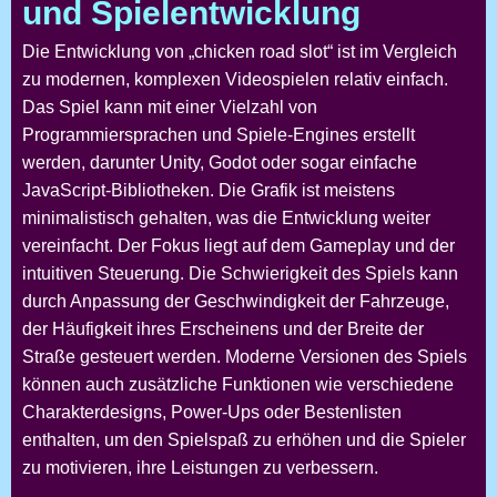
und Spielentwicklung
Die Entwicklung von „chicken road slot“ ist im Vergleich
zu modernen, komplexen Videospielen relativ einfach.
Das Spiel kann mit einer Vielzahl von
Programmiersprachen und Spiele-Engines erstellt
werden, darunter Unity, Godot oder sogar einfache
JavaScript-Bibliotheken. Die Grafik ist meistens
minimalistisch gehalten, was die Entwicklung weiter
vereinfacht. Der Fokus liegt auf dem Gameplay und der
intuitiven Steuerung. Die Schwierigkeit des Spiels kann
durch Anpassung der Geschwindigkeit der Fahrzeuge,
der Häufigkeit ihres Erscheinens und der Breite der
Straße gesteuert werden. Moderne Versionen des Spiels
können auch zusätzliche Funktionen wie verschiedene
Charakterdesigns, Power-Ups oder Bestenlisten
enthalten, um den Spielspaß zu erhöhen und die Spieler
zu motivieren, ihre Leistungen zu verbessern.