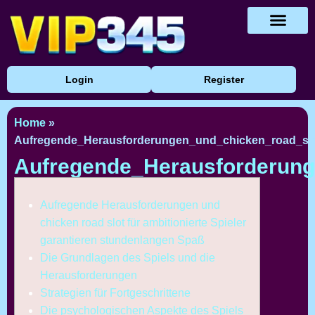
Baixar Aplicativo
Caça Níqueis
Cassino Ao Vivo
Login
Register
Home
»
Aufregende_Herausforderungen_und_chicken_road_slot
Aufregende_Herausforderunge
Aufregende Herausforderungen und
chicken road slot für ambitionierte Spieler
garantieren stundenlangen Spaß
Die Grundlagen des Spiels und die
Herausforderungen
Strategien für Fortgeschrittene
Die psychologischen Aspekte des Spiels