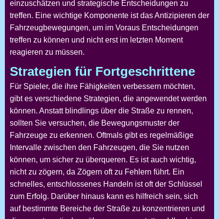
einzuschätzen und strategische Entscheidungen zu
treffen. Eine wichtige Komponente ist das Antizipieren der
Fahrzeugbewegungen, um im Voraus Entscheidungen
treffen zu können und nicht erst im letzten Moment
reagieren zu müssen.
Strategien für Fortgeschrittene
Für Spieler, die ihre Fähigkeiten verbessern möchten,
gibt es verschiedene Strategien, die angewendet werden
können. Anstatt blindlings über die Straße zu rennen,
sollten Sie versuchen, die Bewegungsmuster der
Fahrzeuge zu erkennen. Oftmals gibt es regelmäßige
Intervalle zwischen den Fahrzeugen, die Sie nutzen
können, um sicher zu überqueren. Es ist auch wichtig,
nicht zu zögern, da Zögern oft zu Fehlern führt. Ein
schnelles, entschlossenes Handeln ist oft der Schlüssel
zum Erfolg. Darüber hinaus kann es hilfreich sein, sich
auf bestimmte Bereiche der Straße zu konzentrieren und