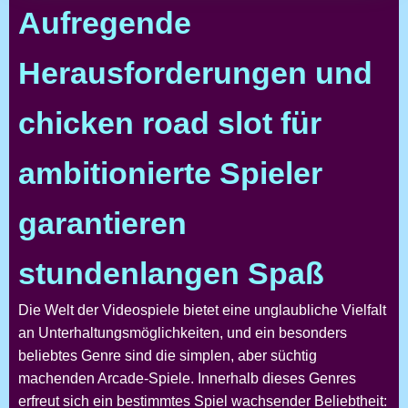
Aufregende
Herausforderungen und
chicken road slot für
ambitionierte Spieler
garantieren
stundenlangen Spaß
Die Welt der Videospiele bietet eine unglaubliche Vielfalt
an Unterhaltungsmöglichkeiten, und ein besonders
beliebtes Genre sind die simplen, aber süchtig
machenden Arcade-Spiele. Innerhalb dieses Genres
erfreut sich ein bestimmtes Spiel wachsender Beliebtheit: