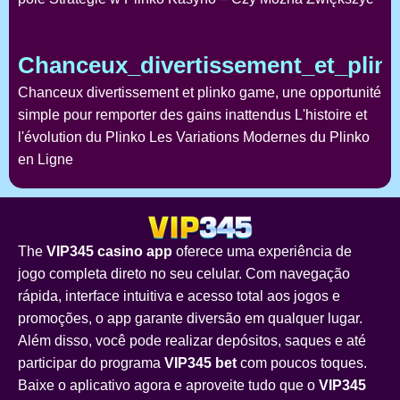
Chanceux_divertissement_et_pli
Chanceux divertissement et plinko game, une opportunité
simple pour remporter des gains inattendus L'histoire et
l'évolution du Plinko Les Variations Modernes du Plinko
en Ligne
The
VIP345 casino app
oferece uma experiência de
jogo completa direto no seu celular. Com navegação
rápida, interface intuitiva e acesso total aos jogos e
promoções, o app garante diversão em qualquer lugar.
Além disso, você pode realizar depósitos, saques e até
participar do programa
VIP345 bet
com poucos toques.
Baixe o aplicativo agora e aproveite tudo que o
VIP345