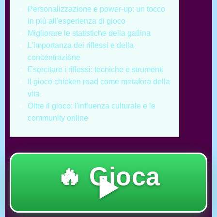
Personalizzazione e power-up: un tocco
in più all'esperienza di gioco
Migliorare le statistiche della gallina
L'importanza dei riflessi e della
concentrazione
Esercitare i riflessi: tecniche e strumenti
Il gioco chicken road come metafora della
vita
Oltre il gioco: l'influenza culturale e le
community online
🔥 Gioca
▶️