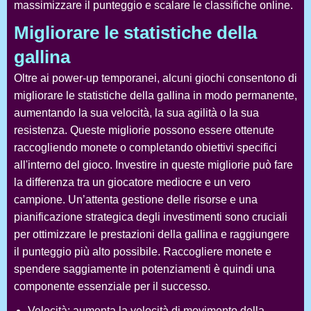
massimizzare il punteggio e scalare le classifiche online.
Migliorare le statistiche della
gallina
Oltre ai power-up temporanei, alcuni giochi consentono di
migliorare le statistiche della gallina in modo permanente,
aumentando la sua velocità, la sua agilità o la sua
resistenza. Queste migliorie possono essere ottenute
raccogliendo monete o completando obiettivi specifici
all'interno del gioco. Investire in queste migliorie può fare
la differenza tra un giocatore mediocre e un vero
campione. Un’attenta gestione delle risorse e una
pianificazione strategica degli investimenti sono cruciali
per ottimizzare le prestazioni della gallina e raggiungere
il punteggio più alto possibile. Raccogliere monete e
spendere saggiamente in potenziamenti è quindi una
componente essenziale per il successo.
Velocità: aumenta la velocità di movimento della