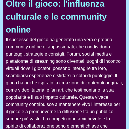
Oltre il gioco: l'influenza
culturale e le community
online
Il successo del gioco ha generato una vera e propria
community online di appassionati, che condividono
punteggi, strategie e consigli. Forum, social media e
piattaforme di streaming sono diventati luoghi di incontro
virtuali dove i giocatori possono interagire tra loro,
scambiarsi esperienze e sfidarsi a colpi di punteggio. Il
gioco ha anche ispirato la creazione di contenuti originali,
come video, tutorial e fan art, che testimoniano la sua
popolarità e il suo impatto culturale. Questa vivace
community contribuisce a mantenere vivo l’interesse per
il gioco e a promuoverne la diffusione tra un pubblico
sempre più vasto. La competizione amichevole e lo
spirito di collaborazione sono elementi chiave che