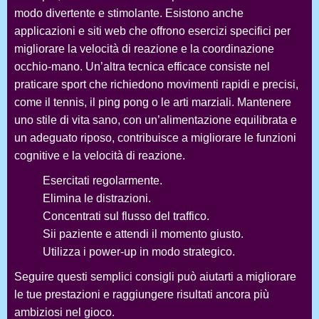
modo divertente e stimolante. Esistono anche
applicazioni e siti web che offrono esercizi specifici per
migliorare la velocità di reazione e la coordinazione
occhio-mano. Un’altra tecnica efficace consiste nel
praticare sport che richiedono movimenti rapidi e precisi,
come il tennis, il ping pong o le arti marziali. Mantenere
uno stile di vita sano, con un’alimentazione equilibrata e
un adeguato riposo, contribuisce a migliorare le funzioni
cognitive e la velocità di reazione.
Esercitati regolarmente.
Elimina le distrazioni.
Concentrati sul flusso del traffico.
Sii paziente e attendi il momento giusto.
Utilizza i power-up in modo strategico.
Seguire questi semplici consigli può aiutarti a migliorare
le tue prestazioni e raggiungere risultati ancora più
ambiziosi nel gioco.