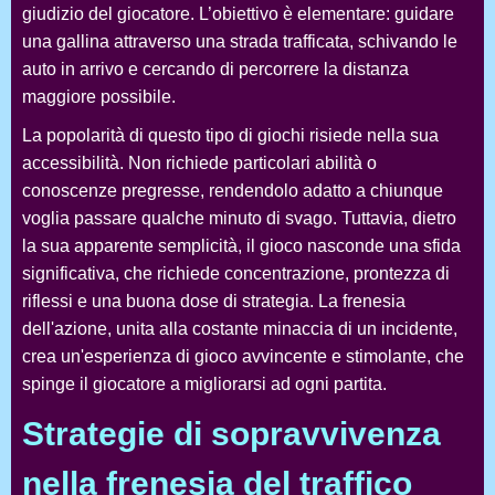
giudizio del giocatore. L’obiettivo è elementare: guidare
una gallina attraverso una strada trafficata, schivando le
auto in arrivo e cercando di percorrere la distanza
maggiore possibile.
La popolarità di questo tipo di giochi risiede nella sua
accessibilità. Non richiede particolari abilità o
conoscenze pregresse, rendendolo adatto a chiunque
voglia passare qualche minuto di svago. Tuttavia, dietro
la sua apparente semplicità, il gioco nasconde una sfida
significativa, che richiede concentrazione, prontezza di
riflessi e una buona dose di strategia. La frenesia
dell'azione, unita alla costante minaccia di un incidente,
crea un'esperienza di gioco avvincente e stimolante, che
spinge il giocatore a migliorarsi ad ogni partita.
Strategie di sopravvivenza
nella frenesia del traffico