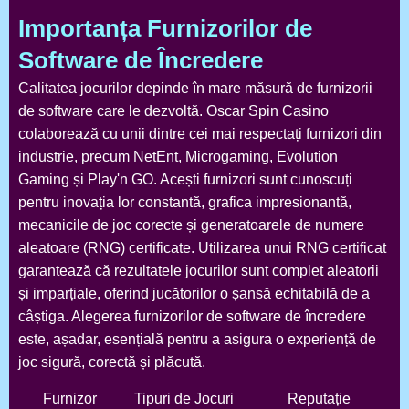
Importanța Furnizorilor de
Software de Încredere
Calitatea jocurilor depinde în mare măsură de furnizorii
de software care le dezvoltă. Oscar Spin Casino
colaborează cu unii dintre cei mai respectați furnizori din
industrie, precum NetEnt, Microgaming, Evolution
Gaming și Play'n GO. Acești furnizori sunt cunoscuți
pentru inovația lor constantă, grafica impresionantă,
mecanicile de joc corecte și generatoarele de numere
aleatoare (RNG) certificate. Utilizarea unui RNG certificat
garantează că rezultatele jocurilor sunt complet aleatorii
și imparțiale, oferind jucătorilor o șansă echitabilă de a
câștiga. Alegerea furnizorilor de software de încredere
este, așadar, esențială pentru a asigura o experiență de
joc sigură, corectă și plăcută.
Furnizor
Tipuri de Jocuri
Reputație