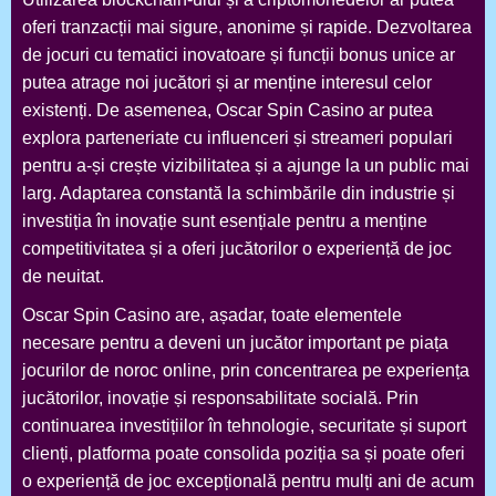
oferi tranzacții mai sigure, anonime și rapide. Dezvoltarea
de jocuri cu tematici inovatoare și funcții bonus unice ar
putea atrage noi jucători și ar menține interesul celor
existenți. De asemenea, Oscar Spin Casino ar putea
explora parteneriate cu influenceri și streameri populari
pentru a-și crește vizibilitatea și a ajunge la un public mai
larg. Adaptarea constantă la schimbările din industrie și
investiția în inovație sunt esențiale pentru a menține
competitivitatea și a oferi jucătorilor o experiență de joc
de neuitat.
Oscar Spin Casino are, așadar, toate elementele
necesare pentru a deveni un jucător important pe piața
jocurilor de noroc online, prin concentrarea pe experiența
jucătorilor, inovație și responsabilitate socială. Prin
continuarea investițiilor în tehnologie, securitate și suport
clienți, platforma poate consolida poziția sa și poate oferi
o experiență de joc excepțională pentru mulți ani de acum