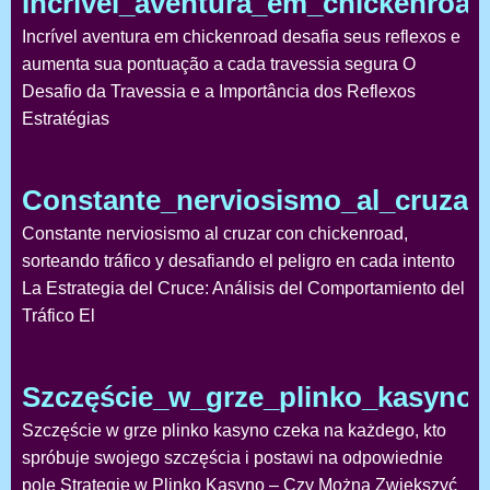
Incrível_aventura_em_chickenroa
Incrível aventura em chickenroad desafia seus reflexos e
aumenta sua pontuação a cada travessia segura O
Desafio da Travessia e a Importância dos Reflexos
Estratégias
Constante_nerviosismo_al_cruzar
Constante nerviosismo al cruzar con chickenroad,
sorteando tráfico y desafiando el peligro en cada intento
La Estrategia del Cruce: Análisis del Comportamiento del
Tráfico El
Szczęście_w_grze_plinko_kasyno
Szczęście w grze plinko kasyno czeka na każdego, kto
spróbuje swojego szczęścia i postawi na odpowiednie
pole Strategie w Plinko Kasyno – Czy Można Zwiększyć