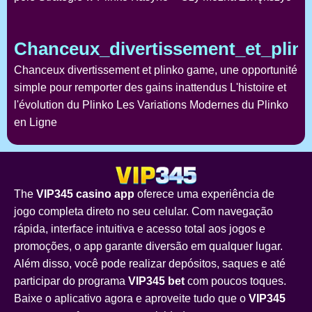
Chanceux_divertissement_et_pli
Chanceux divertissement et plinko game, une opportunité
simple pour remporter des gains inattendus L'histoire et
l'évolution du Plinko Les Variations Modernes du Plinko
en Ligne
The
VIP345 casino app
oferece uma experiência de
jogo completa direto no seu celular. Com navegação
rápida, interface intuitiva e acesso total aos jogos e
promoções, o app garante diversão em qualquer lugar.
Além disso, você pode realizar depósitos, saques e até
participar do programa
VIP345 bet
com poucos toques.
Baixe o aplicativo agora e aproveite tudo que o
VIP345