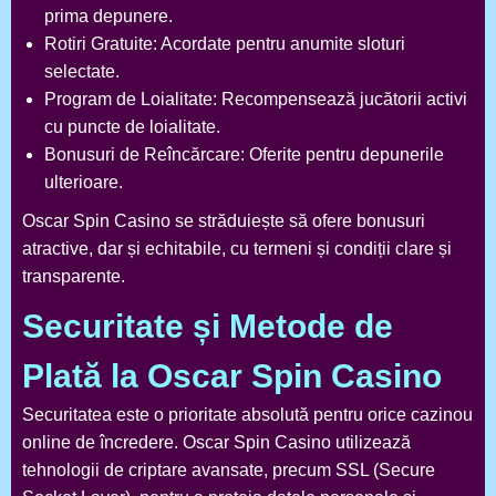
prima depunere.
Rotiri Gratuite: Acordate pentru anumite sloturi
selectate.
Program de Loialitate: Recompensează jucătorii activi
cu puncte de loialitate.
Bonusuri de Reîncărcare: Oferite pentru depunerile
ulterioare.
Oscar Spin Casino se străduiește să ofere bonusuri
atractive, dar și echitabile, cu termeni și condiții clare și
transparente.
Securitate și Metode de
Plată la Oscar Spin Casino
Securitatea este o prioritate absolută pentru orice cazinou
online de încredere. Oscar Spin Casino utilizează
tehnologii de criptare avansate, precum SSL (Secure