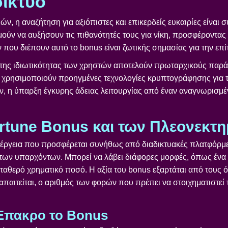
δίκτυο
ν, η αναζήτηση για αξιόπιστες και επικερδείς ευκαιρίες είναι 
ούν να αυξήσουν τις πιθανότητές τους για νίκη, προσφέροντας 
ου διέπουν αυτό το bonus είναι ζωτικής σημασίας για την επ
της ιδιωτικότητας των χρηστών αποτελούν πρωταρχικούς παρά
ς χρησιμοποιούν προηγμένες τεχνολογίες κρυπτογράφησης για
 η ύπαρξη έγκυρης άδειας λειτουργίας από έναν αναγνωρισμένο
rtune Bonus και των Πλεονεκτη
νέργεια που προσφέρεται συνήθως από διαδικτυακές πλατφόρμε
των υπαρχόντων. Μπορεί να λάβει διάφορες μορφές, όπως ένα
ταθερό χρηματικό ποσό. Η αξία του bonus εξαρτάται από τους ό
ιτείται, ο αριθμός των φορών που πρέπει να στοιχηματιστεί το
 Έπακρο το Bonus