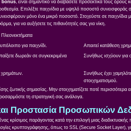
e bonus
, είναι σημαντικό να διαβάσετε προσεκτικά τους όρους κ
 προθεσμία. Επιλέξτε παιχνίδια με υψηλό ποσοστό συνεισφοράς 
υνεισφέρουν μόνο ένα μικρό ποσοστό. Στοχεύστε σε παιχνίδια 
μα, για να αυξήσετε τις πιθανότητές σας για νίκη.
Πλεονεκτήματα
 υπόλοιπο για παιχνίδι.
Απαιτεί κατάθεση χρη
α παίξετε δωρεάν σε συγκεκριμένα
Συνήθως ισχύουν για σ
η χρημάτων.
Συνήθως έχει χαμηλότε
στοιχηματισμού.
πίσης ζωτικής σημασίας. Μην στοιχηματίζετε ποτέ περισσότερα α
 προσαρμόστε τη στρατηγική σας ανάλογα.
και Προστασία Προσωπικών Δε
νας κρίσιμος παράγοντας κατά την επιλογή μιας διαδικτυακής 
γίες κρυπτογράφησης, όπως το SSL (Secure Socket Layer), γ