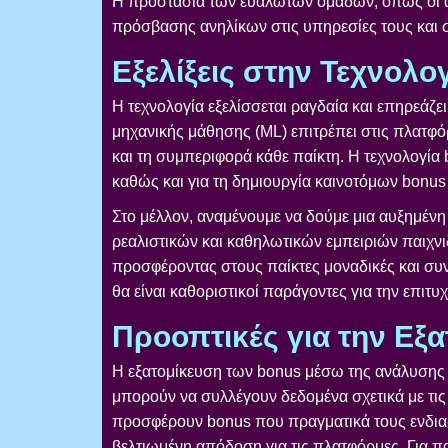
Η προστασία των ευάλωτων ομάδων, όπως οι ανή
πρόσβασης ανηλίκων στις υπηρεσίες τους και 
Εξελίξεις στην Τεχνολο
Η τεχνολογία εξελίσσεται ραγδαία και επηρεάζε
μηχανικής μάθησης (ML) επιτρέπει στις πλατφ
και τη συμπεριφορά κάθε παίκτη. Η τεχνολογία 
καθώς και για τη δημιουργία καινοτόμων bonu
Στο μέλλον, αναμένουμε να δούμε μια αυξημένη 
ρεαλιστικών και καθηλωτικών εμπειριών παιχνιδ
προσφέροντας στους παίκτες μοναδικές και συν
θα είναι καθοριστικοί παράγοντες για την επιτ
Προοπτικές για την Εξ
Η εξατομίκευση των bonus μέσω της ανάλυσης 
μπορούν να συλλέγουν δεδομένα σχετικά με τις 
προσφέρουν bonus που πραγματικά τους ενδια
βελτιωμένη απόδοση για τις πλατφόρμες. Για π