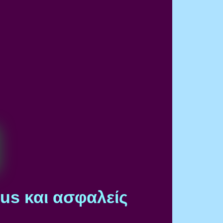
nus και ασφαλείς