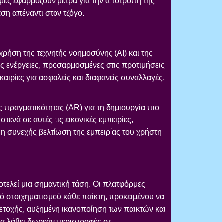
μες εφαρμόζουν μέτρα για την αποτροπή της
η απέναντι στον τζόγο.
χρήση της τεχνητής νοημοσύνης (AI) και της
ς ενέργειες, προσαρμοσμένες στις προτιμήσεις
αιρίες για ασφαλείς και διαφανείς συναλλαγές,
 πραγματικότητας (AR) για τη δημιουργία πιο
ενά σε αυτές τις εικονικές εμπειρίες,
 η συνεχής βελτίωση της εμπειρίας του χρήστη
ελεί μια σημαντική τάση. Οι πλατφόρμες
κό στοιχηματισμού κάθε παίκτη, προκειμένου να
τοχής, αυξημένη ικανοποίηση των παικτών και
να λάβει δωρεάν περιστροφές σε