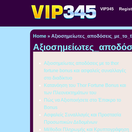
VIP345
Regist
Home
»
Αξιοσημείωτες_αποδόσεις_με_το_t
Αξιοσημείωτες_αποδόσ
Αξιοσημείωτες αποδόσεις με το thor
fortune bonus και ασφαλείς συναλλαγές
στο διαδίκτυο
Κατανόηση του Thor Fortune Bonus και
των Πλεονεκτημάτων του
Πώς να Αξιοποιήσετε στο Έπακρο το
Bonus
Ασφαλείς Συναλλαγές και Προστασία
Προσωπικών Δεδομένων
Μέθοδοι Πληρωμής και Κρυπτογράφηση