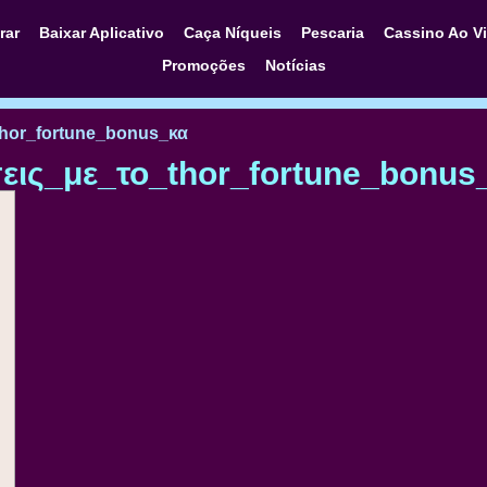
rar
Baixar Aplicativo
Caça Níqueis
Pescaria
Cassino Ao V
Promoções
Notícias
hor_fortune_bonus_κα
εις_με_το_thor_fortune_bonus