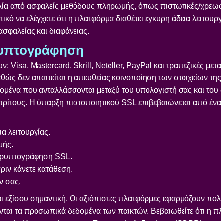
ία από ασφαλείς μεθόδους πληρωμής, όπως πιστωτικές/χρεωστικ
ντικό να ελέγχετε ότι η πλατφόρμα διαθέτει έγκυρη άδεια λειτο
ασφαλείας και διαφάνειας.
ρυπτογράφηση
 Visa, Mastercard, Skrill, Neteller, PayPal και τραπεζικές μ
θώς δεν απαιτείται η απευθείας κοινοποίηση των στοιχείων τη
ομένα που ανταλλάσσονται μεταξύ του υπολογιστή σας και του 
ρίτους. Η ύπαρξη πιστοποιητικού SSL επιβεβαιώνεται από ένα
ια λειτουργίας.
μής.
 κρυπτογράφηση SSL.
ριν κάνετε κατάθεση.
ν σας.
 εξίσου σημαντική. Οι αξιόπιστες πλατφόρμες εφαρμόζουν πολ
ονται τα προσωπικά δεδομένα των παικτών. Βεβαιωθείτε ότι η 