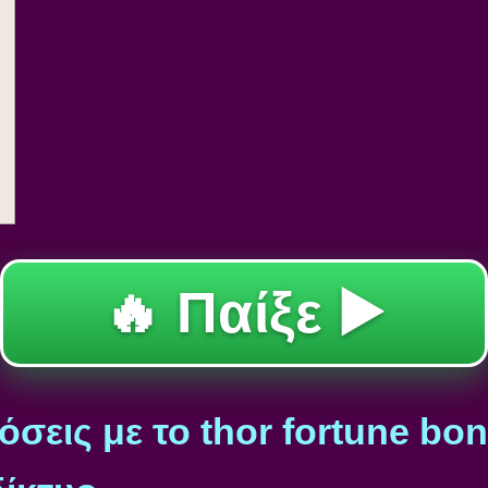
🔥 Παίξε ▶️
σεις με το thor fortune bo