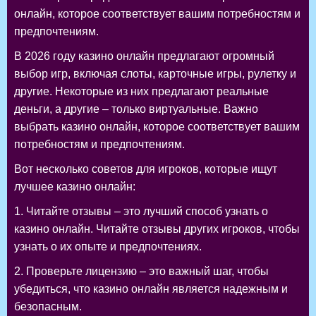
онлайн, которое соответствует вашим потребностям и
предпочтениям.
В 2026 году казино онлайн предлагают огромный
выбор игр, включая слоты, карточные игры, рулетку и
другие. Некоторые из них предлагают реальные
деньги, а другие – только виртуальные. Важно
выбрать казино онлайн, которое соответствует вашим
потребностям и предпочтениям.
Вот несколько советов для игроков, которые ищут
лучшее казино онлайн:
1. Читайте отзывы – это лучший способ узнать о
казино онлайн. Читайте отзывы других игроков, чтобы
узнать о их опыте и предпочтениях.
2. Проверьте лицензию – это важный шаг, чтобы
убедиться, что казино онлайн является надежным и
безопасным.