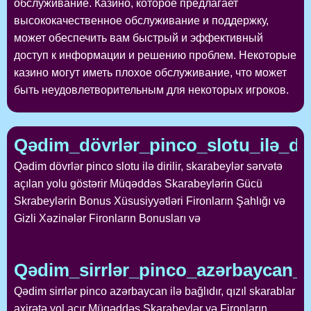
обслуживание. Казино, которое предлагает
высококачественное обслуживание и поддержку,
может обеспечить вам быстрый и эффективный
доступ к информации и решению проблем. Некоторые
казино могут иметь плохое обслуживание, что может
быть неудовлетворительным для некоторых игроков.
Qədim_dövrlər_pinco_slotu_ilə_dir
Qədim dövrlər pinco slotu ilə dirilir, skarabeylər sərvətə
açılan yolu göstərir Müqəddəs Skarabeylərin Gücü
Skrabeylərin Bonus Xüsusiyyətləri Fironların Şahlığı və
Gizli Xəzinələr Fironların Bonusları və
Qədim_sirrlər_pinco_azərbaycan_ilə
Qədim sirrlər pinco azərbaycan ilə bağlıdır, qızıl skarablar
axirətə yol açır Müqəddəs Skarabeylər və Fironların